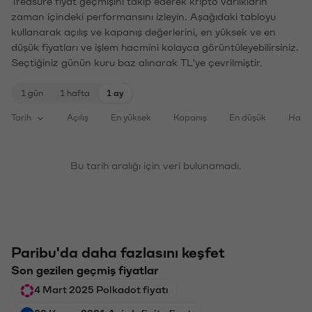
Treasure fiyat geçmişini takip ederek kripto varlıkların
zaman içindeki performansını izleyin. Aşağıdaki tabloyu
kullanarak açılış ve kapanış değerlerini, en yüksek ve en
düşük fiyatları ve işlem hacmini kolayca görüntüleyebilirsiniz.
Seçtiğiniz günün kuru baz alınarak TL'ye çevrilmiştir.
1 gün
1 hafta
1 ay
Tarih
Açılış
En yüksek
Kapanış
En düşük
Haci
Bu tarih aralığı için veri bulunamadı.
Paribu'da daha fazlasını keşfet
Son gezilen geçmiş fiyatlar
4 Mart 2025 Polkadot fiyatı