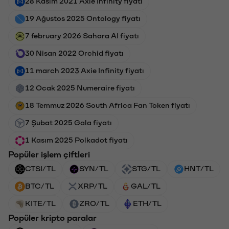
28 Kasım 2021 Axie Infinity fiyatı
19 Ağustos 2025 Ontology fiyatı
7 february 2026 Sahara AI fiyatı
30 Nisan 2022 Orchid fiyatı
11 march 2023 Axie Infinity fiyatı
12 Ocak 2025 Numeraire fiyatı
18 Temmuz 2026 South Africa Fan Token fiyatı
7 Şubat 2025 Gala fiyatı
1 Kasım 2025 Polkadot fiyatı
Popüler işlem çiftleri
CTSI/TL
SYN/TL
STG/TL
HNT/TL
BTC/TL
XRP/TL
GAL/TL
KITE/TL
ZRO/TL
ETH/TL
Popüler kripto paralar