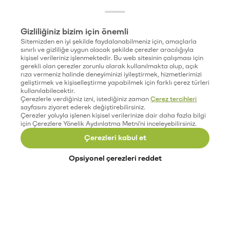
Gizliliğiniz bizim için önemli
Sitemizden en iyi şekilde faydalanabilmeniz için, amaçlarla
sınırlı ve gizliliğe uygun olacak şekilde çerezler aracılığıyla
kişisel verileriniz işlenmektedir. Bu web sitesinin çalışması için
gerekli olan çerezler zorunlu olarak kullanılmakta olup, açık
rıza vermeniz halinde deneyiminizi iyileştirmek, hizmetlerimizi
geliştirmek ve kişiselleştirme yapabilmek için farklı çerez türleri
kullanılabilecektir.
Çerezlerle verdiğiniz izni, istediğiniz zaman
Çerez tercihleri
sayfasını ziyaret ederek değiştirebilirsiniz.
Çerezler yoluyla işlenen kişisel verilerinize dair daha fazla bilgi
için Çerezlere Yönelik Aydınlatma Metni'ni inceleyebilirsiniz.
Çerezleri kabul et
Opsiyonel çerezleri reddet