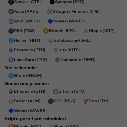
Cartesi (CTSI)
Synapse (SYN)
Aave (AAVE)
Stargate Finance (STG)
Ankr (ANKR)
Waves (WAVES)
PSG (PSG)
Bitcoin (BTC)
Ripple (XRP)
Helium (HNT)
Galatasaray (GAL)
Ethereum (ETH)
Kite (KITE)
LayerZero (ZRO)
Numeraire (NMR)
Yeni eklenenler
Gram (GRAM)
Günün öne çıkanları
Ethereum (ETH)
Bitcoin (BTC)
Stellar (XLM)
PSG (PSG)
Tron (TRX)
Waves (WAVES)
Kripto para fiyat tahminleri
Bitcoin (BTC)
Ripple (XRP)