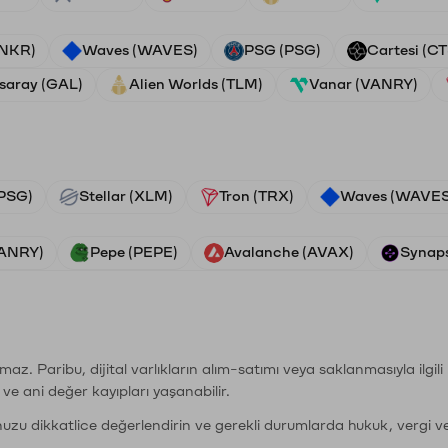
ANKR)
Waves (WAVES)
PSG (PSG)
Cartesi (CT
saray (GAL)
Alien Worlds (TLM)
Vanar (VANRY)
PSG)
Stellar (XLM)
Tron (TRX)
Waves (WAVES
VANRY)
Pepe (PEPE)
Avalanche (AVAX)
Synaps
şımaz. Paribu, dijital varlıkların alım-satımı veya saklanmasıyla ilgi
r ve ani değer kayıpları yaşanabilir.
nuzu dikkatlice değerlendirin ve gerekli durumlarda hukuk, vergi v