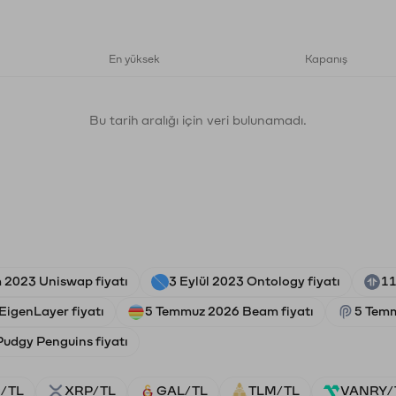
En yüksek
Kapanış
Bu tarih aralığı için veri bulunamadı.
 2023 Uniswap fiyatı
3 Eylül 2023 Ontology fiyatı
11
EigenLayer fiyatı
5 Temmuz 2026 Beam fiyatı
5 Temm
Pudgy Penguins fiyatı
/TL
XRP/TL
GAL/TL
TLM/TL
VANRY/