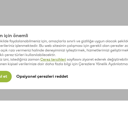
im için önemli
kilde faydalanabilmeniz için, amaçlarla sınırlı ve gizliliğe uygun olacak şekild
 verileriniz işlenmektedir. Bu web sitesinin çalışması için gerekli olan çerezler 
açık rıza vermeniz halinde deneyiminizi iyileştirmek, hizmetlerimizi geliştirmek
lı çerez türleri kullanılabilecektir.
iz izni, istediğiniz zaman
Çerez tercihleri
sayfasını ziyaret ederek değiştirebilir
enen kişisel verilerinize dair daha fazla bilgi için Çerezlere Yönelik Aydınlatma
l et
Opsiyonel çerezleri reddet