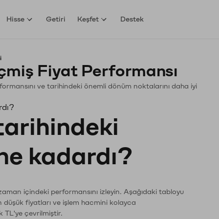
Hisse
Getiri
Keşfet
Destek
i
çmiş Fiyat Performansı
Performansını ve tarihindeki önemli dönüm noktalarını daha iyi
rdı?
tarihindeki
 ne kadardı?
 zaman içindeki performansını izleyin. Aşağıdaki tabloyu
n düşük fiyatları ve işlem hacmini kolayca
 TL'ye çevrilmiştir.