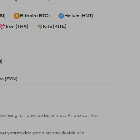
SI)
Bitcoin (BTC)
Helium (HNT)
Tron (TRX)
Kite (KITE)
)
e (SYN)
li herhangi bir öneride bulunmaz. Kripto varlıklar
eya yatırım danışmanınızdan destek alın.