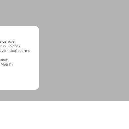
e çerezler
zorunlu olarak
 ve kişiselleştirme
siniz.
 Metni'ni