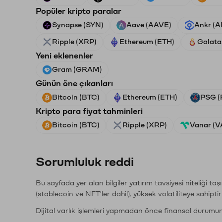
Popüler kripto paralar
Synapse (SYN)
Aave (AAVE)
Ankr (
Ripple (XRP)
Ethereum (ETH)
Galata
Yeni eklenenler
Gram (GRAM)
Günün öne çıkanları
Bitcoin (BTC)
Ethereum (ETH)
PSG (
Kripto para fiyat tahminleri
Bitcoin (BTC)
Ripple (XRP)
Vanar (
Sorumluluk reddi
Bu sayfada yer alan bilgiler yatırım tavsiyesi niteliği ta
(stablecoin ve NFT'ler dahil), yüksek volatiliteye sahipti
Dijital varlık işlemleri yapmadan önce finansal durumu