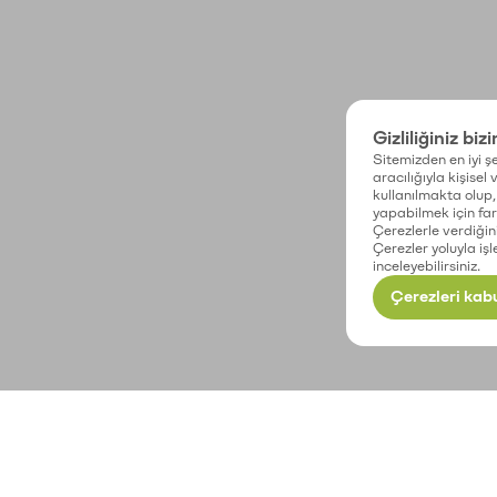
Gizliliğiniz biz
Sitemizden en iyi şe
aracılığıyla kişisel
kullanılmakta olup, 
yapabilmek için fark
Çerezlerle verdiğin
Çerezler yoluyla işl
inceleyebilirsiniz.
Çerezleri kabu