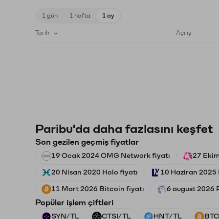
1 gün
1 hafta
1 ay
Tarih
Açılış
Paribu'da daha fazlasını keşfet
Son gezilen geçmiş fiyatlar
19 Ocak 2024 OMG Network fiyatı
27 Ekim
20 Nisan 2020 Holo fiyatı
10 Haziran 2025 
11 Mart 2026 Bitcoin fiyatı
6 august 2026 
Popüler işlem çiftleri
SYN/TL
CTSI/TL
HNT/TL
BTC