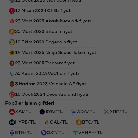
17 Nisan 2024 Chiliz fiyatı
23 Mart 2025 Akash Network fiyatı
25 Mart 2020 Bitcoin fiyatı
10 Ekim 2020 Dogecoin fiyatı
19 Mart 2026 Ninja Squad Token fiyatı
23 Mart 2025 Treasure fiyatı
30 Kasım 2023 VeChain fiyatı
3 Haziran 2023 Valencia CF fiyatı
16 Ocak 2024 Decentraland fiyatı
Popüler işlem çiftleri
XAI/TL
SYN/TL
ADA/TL
XRP/TL
HYPE/TL
GAL/TL
BTC/TL
ETH/TL
OXT/TL
VANRY/TL