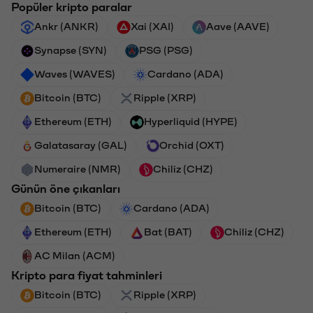
Popüler kripto paralar
Ankr (ANKR)
Xai (XAI)
Aave (AAVE)
Synapse (SYN)
PSG (PSG)
Waves (WAVES)
Cardano (ADA)
Bitcoin (BTC)
Ripple (XRP)
Ethereum (ETH)
Hyperliquid (HYPE)
Galatasaray (GAL)
Orchid (OXT)
Numeraire (NMR)
Chiliz (CHZ)
Günün öne çıkanları
Bitcoin (BTC)
Cardano (ADA)
Ethereum (ETH)
Bat (BAT)
Chiliz (CHZ)
AC Milan (ACM)
Kripto para fiyat tahminleri
Bitcoin (BTC)
Ripple (XRP)