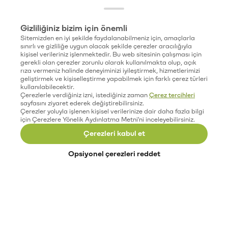
Gizliliğiniz bizim için önemli
Sitemizden en iyi şekilde faydalanabilmeniz için, amaçlarla
sınırlı ve gizliliğe uygun olacak şekilde çerezler aracılığıyla
kişisel verileriniz işlenmektedir. Bu web sitesinin çalışması için
gerekli olan çerezler zorunlu olarak kullanılmakta olup, açık
rıza vermeniz halinde deneyiminizi iyileştirmek, hizmetlerimizi
geliştirmek ve kişiselleştirme yapabilmek için farklı çerez türleri
kullanılabilecektir.
Çerezlerle verdiğiniz izni, istediğiniz zaman
Çerez tercihleri
sayfasını ziyaret ederek değiştirebilirsiniz.
Çerezler yoluyla işlenen kişisel verilerinize dair daha fazla bilgi
için Çerezlere Yönelik Aydınlatma Metni'ni inceleyebilirsiniz.
Çerezleri kabul et
Opsiyonel çerezleri reddet
Paribu’yu keşfet