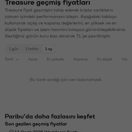
Treasure geçmiş fiyatları
Treasure fiyat geçmişini takip ederek kripto varlıkların
zaman içindeki performansını izleyin. Aşağıdaki tabloyu
kullanarak açılış ve kapanış değerlerini, en yüksek ve en
düşük fiyatları ve işlem hacmini kolayca görüntüleyebilirsiniz.
Seçtiğiniz günün kuru baz alınarak TL'ye çevrilmiştir.
1 gün
1 hafta
1 ay
Tarih
Açılış
En yüksek
Kapanış
En düşük
Haci
Bu tarih aralığı için veri bulunamadı.
Paribu'da daha fazlasını keşfet
Son gezilen geçmiş fiyatlar
11 Ocak 2025 Worldcoin fiyatı