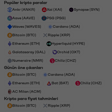
Popüler kripto paralar
Ankr (ANKR)
Xai (XAI)
Synapse (SYN)
Aave (AAVE)
PSG (PSG)
Waves (WAVES)
Cardano (ADA)
Bitcoin (BTC)
Ripple (XRP)
Ethereum (ETH)
Hyperliquid (HYPE)
Galatasaray (GAL)
Orchid (OXT)
Numeraire (NMR)
Chiliz (CHZ)
Günün öne çıkanları
Bitcoin (BTC)
Cardano (ADA)
Ethereum (ETH)
Bat (BAT)
Chiliz (CHZ)
AC Milan (ACM)
Kripto para fiyat tahminleri
Bitcoin (BTC)
Ripple (XRP)