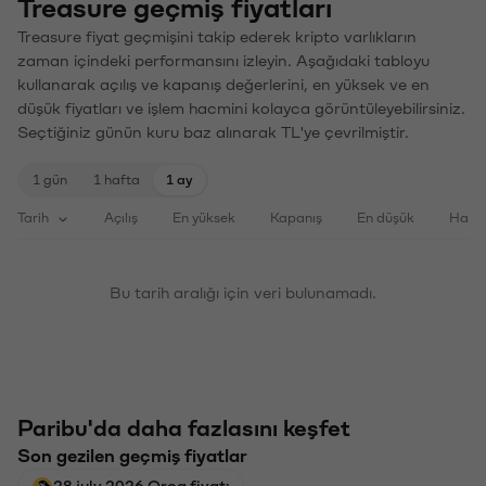
Treasure geçmiş fiyatları
Treasure fiyat geçmişini takip ederek kripto varlıkların
zaman içindeki performansını izleyin. Aşağıdaki tabloyu
kullanarak açılış ve kapanış değerlerini, en yüksek ve en
düşük fiyatları ve işlem hacmini kolayca görüntüleyebilirsiniz.
Seçtiğiniz günün kuru baz alınarak TL'ye çevrilmiştir.
1 gün
1 hafta
1 ay
Tarih
Açılış
En yüksek
Kapanış
En düşük
Haci
Bu tarih aralığı için veri bulunamadı.
Paribu'da daha fazlasını keşfet
Son gezilen geçmiş fiyatlar
28 july 2026 Orca fiyatı