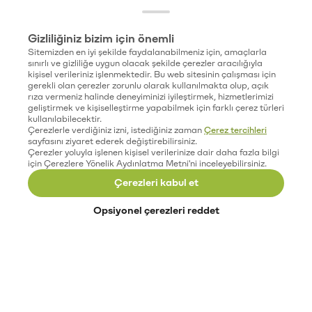
Gizliliğiniz bizim için önemli
Sitemizden en iyi şekilde faydalanabilmeniz için, amaçlarla
sınırlı ve gizliliğe uygun olacak şekilde çerezler aracılığıyla
kişisel verileriniz işlenmektedir. Bu web sitesinin çalışması için
gerekli olan çerezler zorunlu olarak kullanılmakta olup, açık
rıza vermeniz halinde deneyiminizi iyileştirmek, hizmetlerimizi
geliştirmek ve kişiselleştirme yapabilmek için farklı çerez türleri
kullanılabilecektir.
Çerezlerle verdiğiniz izni, istediğiniz zaman
Çerez tercihleri
sayfasını ziyaret ederek değiştirebilirsiniz.
Çerezler yoluyla işlenen kişisel verilerinize dair daha fazla bilgi
için Çerezlere Yönelik Aydınlatma Metni'ni inceleyebilirsiniz.
Çerezleri kabul et
Opsiyonel çerezleri reddet
Paribu’yu keşfet