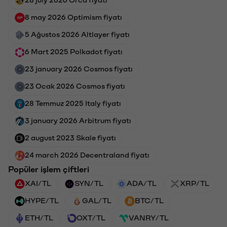
8 may 2026 Optimism fiyatı
5 Ağustos 2026 Altlayer fiyatı
6 Mart 2025 Polkadot fiyatı
23 january 2026 Cosmos fiyatı
23 Ocak 2026 Cosmos fiyatı
28 Temmuz 2025 Italy fiyatı
3 january 2026 Arbitrum fiyatı
2 august 2023 Skale fiyatı
24 march 2026 Decentraland fiyatı
Popüler işlem çiftleri
XAI/TL
SYN/TL
ADA/TL
XRP/TL
HYPE/TL
GAL/TL
BTC/TL
ETH/TL
OXT/TL
VANRY/TL