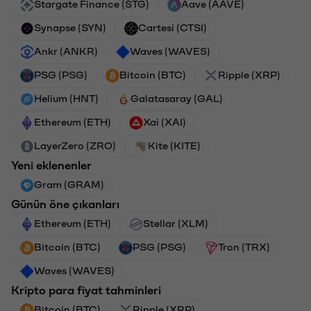
Stargate Finance (STG)
Aave (AAVE)
Synapse (SYN)
Cartesi (CTSI)
Ankr (ANKR)
Waves (WAVES)
PSG (PSG)
Bitcoin (BTC)
Ripple (XRP)
Helium (HNT)
Galatasaray (GAL)
Ethereum (ETH)
Xai (XAI)
LayerZero (ZRO)
Kite (KITE)
Yeni eklenenler
Gram (GRAM)
Günün öne çıkanları
Ethereum (ETH)
Stellar (XLM)
Bitcoin (BTC)
PSG (PSG)
Tron (TRX)
Waves (WAVES)
Kripto para fiyat tahminleri
Bitcoin (BTC)
Ripple (XRP)