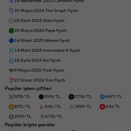
18 september 2023 Cardano fiyatı
20 Mayıs 2024 The Graph fiyatı
20 Ekim 2023 Gala fiyatı
25 Mayıs 2026 Pepe fiyatı
14 Nisan 2025 Waves fiyatı
14 Mart 2025 Immutable X fiyatı
18 Eylül 2024 Sui fiyatı
9 Mayıs 2025 Floki fiyatı
27 Nisan 2024 Tron fiyatı
Popüler işlem çiftleri
STG/TL
SYN/TL
CTSI/TL
HNT/TL
BTC/TL
GAL/TL
XRP/TL
XAI/TL
ZRO/TL
KITE/TL
Popüler kripto paralar