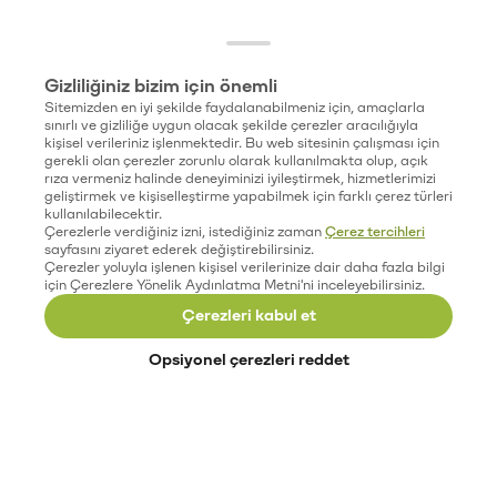
Gizliliğiniz bizim için önemli
Sitemizden en iyi şekilde faydalanabilmeniz için, amaçlarla
sınırlı ve gizliliğe uygun olacak şekilde çerezler aracılığıyla
kişisel verileriniz işlenmektedir. Bu web sitesinin çalışması için
gerekli olan çerezler zorunlu olarak kullanılmakta olup, açık
rıza vermeniz halinde deneyiminizi iyileştirmek, hizmetlerimizi
geliştirmek ve kişiselleştirme yapabilmek için farklı çerez türleri
kullanılabilecektir.
Çerezlerle verdiğiniz izni, istediğiniz zaman
Çerez tercihleri
sayfasını ziyaret ederek değiştirebilirsiniz.
Çerezler yoluyla işlenen kişisel verilerinize dair daha fazla bilgi
için Çerezlere Yönelik Aydınlatma Metni'ni inceleyebilirsiniz.
Çerezleri kabul et
Opsiyonel çerezleri reddet