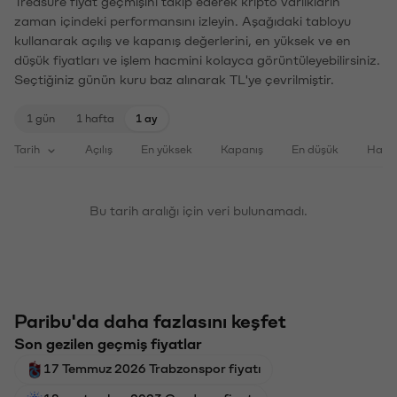
Treasure fiyat geçmişini takip ederek kripto varlıkların
zaman içindeki performansını izleyin. Aşağıdaki tabloyu
kullanarak açılış ve kapanış değerlerini, en yüksek ve en
düşük fiyatları ve işlem hacmini kolayca görüntüleyebilirsiniz.
Seçtiğiniz günün kuru baz alınarak TL'ye çevrilmiştir.
1 gün
1 hafta
1 ay
Tarih
Açılış
En yüksek
Kapanış
En düşük
Haci
Bu tarih aralığı için veri bulunamadı.
Paribu'da daha fazlasını keşfet
Son gezilen geçmiş fiyatlar
17 Temmuz 2026 Trabzonspor fiyatı