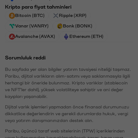
Kripto para fiyat tahminleri
Bitcoin (BTC)
Ripple (XRP)
Vanar (VANRY)
Bonk (BONK)
Avalanche (AVAX)
Ethereum (ETH)
Sorumluluk reddi
Bu sayfada yer alan bilgiler yatırım tavsiyesi niteliği taşımaz.
Paribu, dijital varlıkların alım-satımı veya saklanmasıyla ilgili
herhangi bir öneride bulunmaz. Kripto varlıklar (stablecoin
ve NFT'ler dahil), yüksek volatiliteye sahiptir ve ani değer
kayıpları yaşanabilir.
Dijital varlık işlemleri yapmadan önce finansal durumunuzu
dikkatlice değerlendirin ve gerekli durumlarda hukuk, vergi
veya yatırım danışmanınızdan destek alın.
Paribu, üçüncü taraf web sitelerinin (TPW) içeriklerinden
veya kullanımından kaynaklanabilecek zarar, kayıp veya