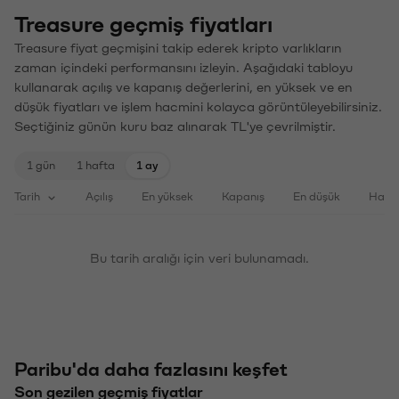
Treasure geçmiş fiyatları
Treasure fiyat geçmişini takip ederek kripto varlıkların
zaman içindeki performansını izleyin. Aşağıdaki tabloyu
kullanarak açılış ve kapanış değerlerini, en yüksek ve en
düşük fiyatları ve işlem hacmini kolayca görüntüleyebilirsiniz.
Seçtiğiniz günün kuru baz alınarak TL'ye çevrilmiştir.
1 gün
1 hafta
1 ay
Tarih
Açılış
En yüksek
Kapanış
En düşük
Haci
Bu tarih aralığı için veri bulunamadı.
Paribu'da daha fazlasını keşfet
Son gezilen geçmiş fiyatlar