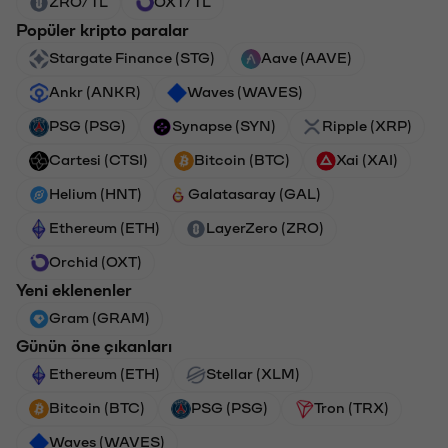
ZRO/TL
OXT/TL
Popüler kripto paralar
Stargate Finance (STG)
Aave (AAVE)
Ankr (ANKR)
Waves (WAVES)
PSG (PSG)
Synapse (SYN)
Ripple (XRP)
Cartesi (CTSI)
Bitcoin (BTC)
Xai (XAI)
Helium (HNT)
Galatasaray (GAL)
Ethereum (ETH)
LayerZero (ZRO)
Orchid (OXT)
Yeni eklenenler
Gram (GRAM)
Günün öne çıkanları
Ethereum (ETH)
Stellar (XLM)
Bitcoin (BTC)
PSG (PSG)
Tron (TRX)
Waves (WAVES)