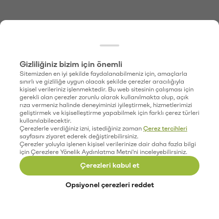
Gizliliğiniz bizim için önemli
Sitemizden en iyi şekilde faydalanabilmeniz için, amaçlarla
sınırlı ve gizliliğe uygun olacak şekilde çerezler aracılığıyla
kişisel verileriniz işlenmektedir. Bu web sitesinin çalışması için
gerekli olan çerezler zorunlu olarak kullanılmakta olup, açık
rıza vermeniz halinde deneyiminizi iyileştirmek, hizmetlerimizi
geliştirmek ve kişiselleştirme yapabilmek için farklı çerez türleri
kullanılabilecektir.
Çerezlerle verdiğiniz izni, istediğiniz zaman
Çerez tercihleri
sayfasını ziyaret ederek değiştirebilirsiniz.
Çerezler yoluyla işlenen kişisel verilerinize dair daha fazla bilgi
için Çerezlere Yönelik Aydınlatma Metni'ni inceleyebilirsiniz.
Çerezleri kabul et
Opsiyonel çerezleri reddet