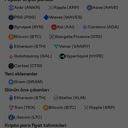
Ankr (ANKR)
Ripple (XRP)
Aave (AAVE)
PSG (PSG)
Waves (WAVES)
Synapse (SYN)
Xai (XAI)
Cardano (ADA)
Bitcoin (BTC)
Stargate Finance (STG)
Ethereum (ETH)
Vanar (VANRY)
Galatasaray (GAL)
Hyperliquid (HYPE)
Cartesi (CTSI)
Yeni eklenenler
Gram (GRAM)
Günün öne çıkanları
Ethereum (ETH)
Stellar (XLM)
Tron (TRX)
Bitcoin (BTC)
Ripple (XRP)
Litecoin (LTC)
Kripto para fiyat tahminleri