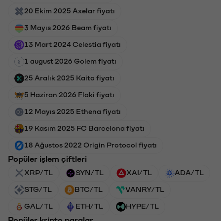
20 Ekim 2025 Axelar fiyatı
3 Mayıs 2026 Beam fiyatı
13 Mart 2024 Celestia fiyatı
1 august 2026 Golem fiyatı
25 Aralık 2025 Kaito fiyatı
5 Haziran 2026 Floki fiyatı
12 Mayıs 2025 Ethena fiyatı
19 Kasım 2025 FC Barcelona fiyatı
18 Ağustos 2022 Origin Protocol fiyatı
Popüler işlem çiftleri
XRP/TL
SYN/TL
XAI/TL
ADA/TL
STG/TL
BTC/TL
VANRY/TL
GAL/TL
ETH/TL
HYPE/TL
Popüler kripto paralar