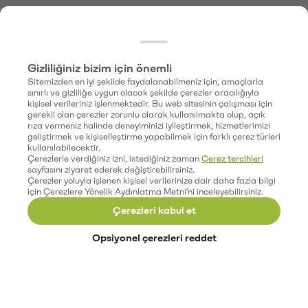
Gizliliğiniz bizim için önemli
Sitemizden en iyi şekilde faydalanabilmeniz için, amaçlarla
sınırlı ve gizliliğe uygun olacak şekilde çerezler aracılığıyla
kişisel verileriniz işlenmektedir. Bu web sitesinin çalışması için
gerekli olan çerezler zorunlu olarak kullanılmakta olup, açık
rıza vermeniz halinde deneyiminizi iyileştirmek, hizmetlerimizi
geliştirmek ve kişiselleştirme yapabilmek için farklı çerez türleri
kullanılabilecektir.
Çerezlerle verdiğiniz izni, istediğiniz zaman
Çerez tercihleri
sayfasını ziyaret ederek değiştirebilirsiniz.
Çerezler yoluyla işlenen kişisel verilerinize dair daha fazla bilgi
için Çerezlere Yönelik Aydınlatma Metni'ni inceleyebilirsiniz.
Çerezleri kabul et
Opsiyonel çerezleri reddet