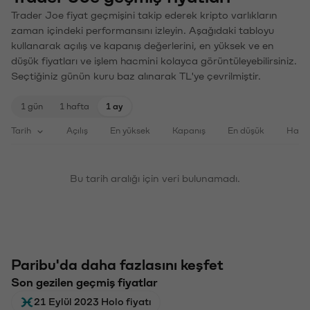
Trader Joe fiyat geçmişini takip ederek kripto varlıkların
zaman içindeki performansını izleyin. Aşağıdaki tabloyu
kullanarak açılış ve kapanış değerlerini, en yüksek ve en
düşük fiyatları ve işlem hacmini kolayca görüntüleyebilirsiniz.
Seçtiğiniz günün kuru baz alınarak TL'ye çevrilmiştir.
1 gün
1 hafta
1 ay
Tarih
Açılış
En yüksek
Kapanış
En düşük
Haci
Bu tarih aralığı için veri bulunamadı.
Paribu'da daha fazlasını keşfet
Son gezilen geçmiş fiyatlar
21 Eylül 2023 Holo fiyatı