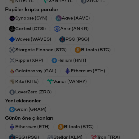
KITE/TL
VANRY/TL
ZRO/TL
Popüler kripto paralar
Synapse (SYN)
Aave (AAVE)
Cartesi (CTSI)
Ankr (ANKR)
Waves (WAVES)
PSG (PSG)
Stargate Finance (STG)
Bitcoin (BTC)
Ripple (XRP)
Helium (HNT)
Galatasaray (GAL)
Ethereum (ETH)
Kite (KITE)
Vanar (VANRY)
LayerZero (ZRO)
Yeni eklenenler
Gram (GRAM)
Günün öne çıkanları
Ethereum (ETH)
Bitcoin (BTC)
PSG (PSG)
Stellar (XLM)
Tron (TRX)