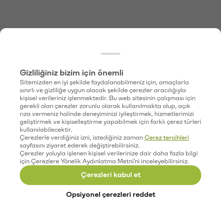
Gizliliğiniz bizim için önemli
Sitemizden en iyi şekilde faydalanabilmeniz için, amaçlarla
sınırlı ve gizliliğe uygun olacak şekilde çerezler aracılığıyla
kişisel verileriniz işlenmektedir. Bu web sitesinin çalışması için
gerekli olan çerezler zorunlu olarak kullanılmakta olup, açık
rıza vermeniz halinde deneyiminizi iyileştirmek, hizmetlerimizi
geliştirmek ve kişiselleştirme yapabilmek için farklı çerez türleri
kullanılabilecektir.
Çerezlerle verdiğiniz izni, istediğiniz zaman
Çerez tercihleri
sayfasını ziyaret ederek değiştirebilirsiniz.
Çerezler yoluyla işlenen kişisel verilerinize dair daha fazla bilgi
için Çerezlere Yönelik Aydınlatma Metni'ni inceleyebilirsiniz.
Çerezleri kabul et
Opsiyonel çerezleri reddet