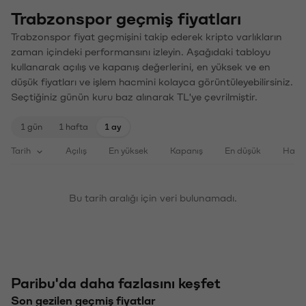
Trabzonspor geçmiş fiyatları
Trabzonspor fiyat geçmişini takip ederek kripto varlıkların
zaman içindeki performansını izleyin. Aşağıdaki tabloyu
kullanarak açılış ve kapanış değerlerini, en yüksek ve en
düşük fiyatları ve işlem hacmini kolayca görüntüleyebilirsiniz.
Seçtiğiniz günün kuru baz alınarak TL'ye çevrilmiştir.
1 gün
1 hafta
1 ay
Tarih
Açılış
En yüksek
Kapanış
En düşük
Haci
Bu tarih aralığı için veri bulunamadı.
Paribu'da daha fazlasını keşfet
Son gezilen geçmiş fiyatlar