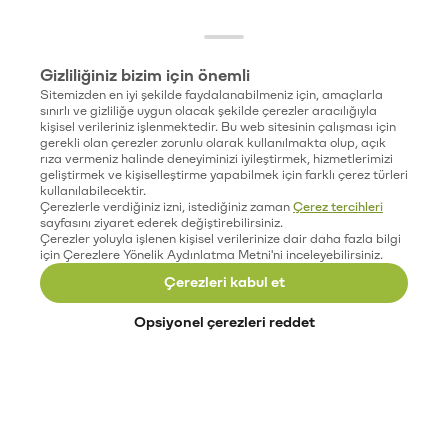
Gizliliğiniz bizim için önemli
Sitemizden en iyi şekilde faydalanabilmeniz için, amaçlarla
sınırlı ve gizliliğe uygun olacak şekilde çerezler aracılığıyla
kişisel verileriniz işlenmektedir. Bu web sitesinin çalışması için
gerekli olan çerezler zorunlu olarak kullanılmakta olup, açık
rıza vermeniz halinde deneyiminizi iyileştirmek, hizmetlerimizi
geliştirmek ve kişiselleştirme yapabilmek için farklı çerez türleri
kullanılabilecektir.
Çerezlerle verdiğiniz izni, istediğiniz zaman
Çerez tercihleri
sayfasını ziyaret ederek değiştirebilirsiniz.
Çerezler yoluyla işlenen kişisel verilerinize dair daha fazla bilgi
için Çerezlere Yönelik Aydınlatma Metni'ni inceleyebilirsiniz.
Çerezleri kabul et
Opsiyonel çerezleri reddet