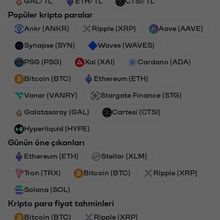
GAL/TL
ETH/TL
CTSI/TL
Popüler kripto paralar
Ankr (ANKR)
Ripple (XRP)
Aave (AAVE)
Synapse (SYN)
Waves (WAVES)
PSG (PSG)
Xai (XAI)
Cardano (ADA)
Bitcoin (BTC)
Ethereum (ETH)
Vanar (VANRY)
Stargate Finance (STG)
Galatasaray (GAL)
Cartesi (CTSI)
Hyperliquid (HYPE)
Günün öne çıkanları
Ethereum (ETH)
Stellar (XLM)
Tron (TRX)
Bitcoin (BTC)
Ripple (XRP)
Solana (SOL)
Kripto para fiyat tahminleri
Bitcoin (BTC)
Ripple (XRP)