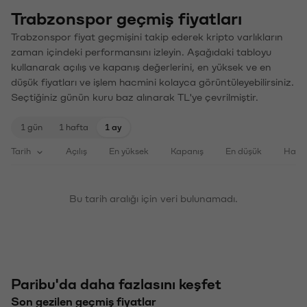
Trabzonspor geçmiş fiyatları
Trabzonspor fiyat geçmişini takip ederek kripto varlıkların
zaman içindeki performansını izleyin. Aşağıdaki tabloyu
kullanarak açılış ve kapanış değerlerini, en yüksek ve en
düşük fiyatları ve işlem hacmini kolayca görüntüleyebilirsiniz.
Seçtiğiniz günün kuru baz alınarak TL'ye çevrilmiştir.
1 gün
1 hafta
1 ay
Tarih
Açılış
En yüksek
Kapanış
En düşük
Haci
Bu tarih aralığı için veri bulunamadı.
Paribu'da daha fazlasını keşfet
Son gezilen geçmiş fiyatlar