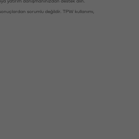
eya yatırım danışmanınızdan destek alın.
sonuçlardan sorumlu değildir. TPW kullanımı,