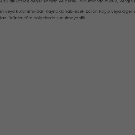
nuzu dikkatlice değerlendirin ve gerekli durumlarda hukuk, vergi v
den veya kullanımından kaynaklanabilecek zarar, kayıp veya diğer 
Bazı ürünler tüm bölgelerde sunulmayabilir.