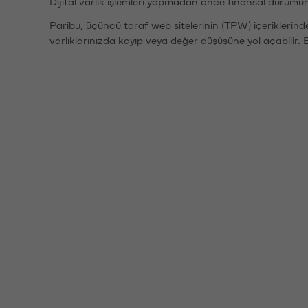
Dijital varlık işlemleri yapmadan önce finansal durumu
Paribu, üçüncü taraf web sitelerinin (TPW) içeriklerin
varlıklarınızda kayıp veya değer düşüşüne yol açabilir. 