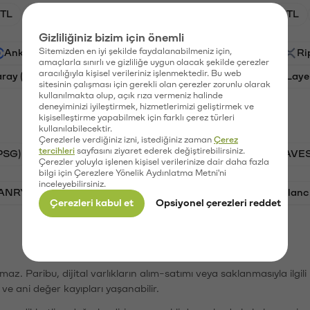
TL
HNT/TL
BTC/TL
GAL/TL
OXT/TL
Gizliliğiniz bizim için önemli
Sitemizden en iyi şekilde faydalanabilmeniz için,
Ankr (ANKR)
Waves (WAVES)
PSG (PSG)
Ri
amaçlarla sınırlı ve gizliliğe uygun olacak şekilde çerezler
aracılığıyla kişisel verileriniz işlenmektedir. Bu web
aray (GAL)
Ethereum (ETH)
Orchid (OXT)
Laye
sitesinin çalışması için gerekli olan çerezler zorunlu olarak
kullanılmakta olup, açık rıza vermeniz halinde
deneyiminizi iyileştirmek, hizmetlerimizi geliştirmek ve
kişiselleştirme yapabilmek için farklı çerez türleri
kullanılabilecektir.
Çerezlerle verdiğiniz izni, istediğiniz zaman
Çerez
tercihleri
sayfasını ziyaret ederek değiştirebilirsiniz.
PSG)
Bitcoin (BTC)
Tron (TRX)
Waves (WAVES
Çerezler yoluyla işlenen kişisel verilerinize dair daha fazla
bilgi için Çerezlere Yönelik Aydınlatma Metni'ni
inceleyebilirsiniz.
VANRY)
Bonk (BONK)
Ethereum (ETH)
Avalanc
Çerezleri kabul et
Opsiyonel çerezleri reddet
şımaz. Paribu, dijital varlıkların alım-satımı veya saklanmasıyla ilgi
r ve ani değer kayıpları yaşanabilir.