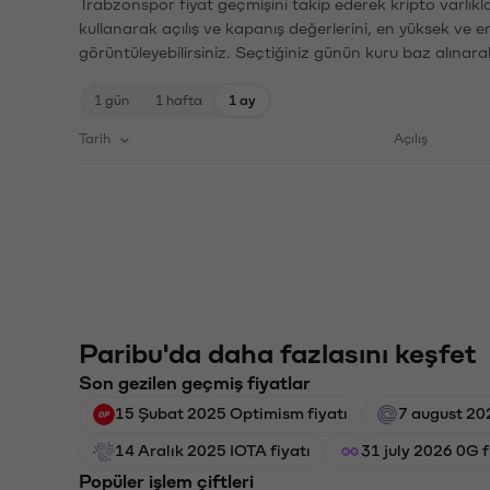
Trabzonspor fiyat geçmişini takip ederek kripto varlıkl
kullanarak açılış ve kapanış değerlerini, en yüksek ve e
görüntüleyebilirsiniz. Seçtiğiniz günün kuru baz alınarak
1 gün
1 hafta
1 ay
Tarih
Açılış
Paribu'da daha fazlasını keşfet
Son gezilen geçmiş fiyatlar
15 Şubat 2025 Optimism fiyatı
7 august 20
14 Aralık 2025 IOTA fiyatı
31 july 2026 0G f
Popüler işlem çiftleri