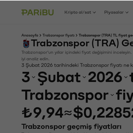
Kripto al/sat
Piyasalar
Anasayfa
Trabzonspor fiyatı
Trabzonspor (TRA) TL fiyat ge
Trabzonspor (TRA) Ge
Trabzonspor'un yıllar içindeki fiyat değişimini inceley
iyi analiz edin.
3 Şubat 2026 tarihindeki Trabzonspor fiyatı ne 
3
Şubat
2026
Trabzonspor
fi
₺9,94
≈
$0,2285
Trabzonspor geçmiş fiyatları