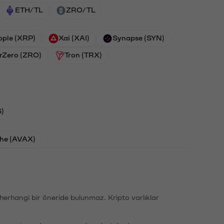
ETH/TL
ZRO/TL
pple (XRP)
Xai (XAI)
Synapse (SYN)
rZero (ZRO)
Tron (TRX)
)
he (AVAX)
li herhangi bir öneride bulunmaz. Kripto varlıklar