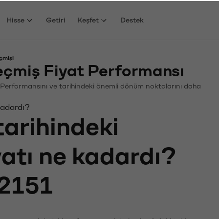
Hisse
Getiri
Keşfet
Destek
çmişi
çmiş Fiyat Performansı
in. Performansını ve tarihindeki önemli dönüm noktalarını daha
kadardı?
tarihindeki
yatı ne kadardı?
2151