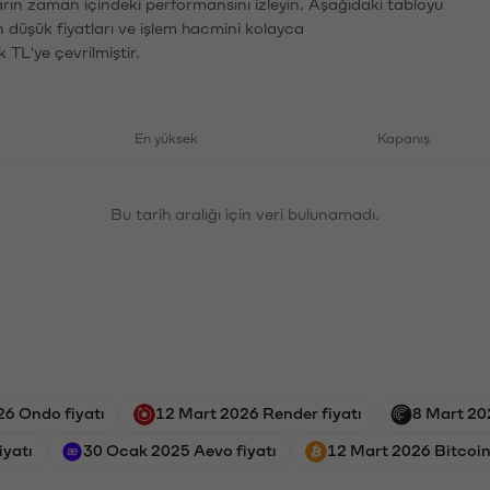
arın zaman içindeki performansını izleyin. Aşağıdaki tabloyu
n düşük fiyatları ve işlem hacmini kolayca
 TL'ye çevrilmiştir.
En yüksek
Kapanış
Bu tarih aralığı için veri bulunamadı.
26 Ondo fiyatı
12 Mart 2026 Render fiyatı
8 Mart 202
iyatı
30 Ocak 2025 Aevo fiyatı
12 Mart 2026 Bitcoin 