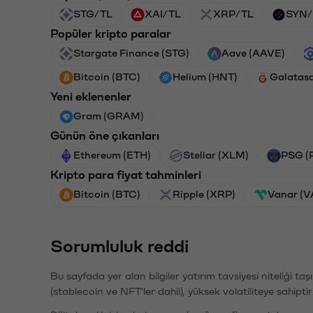
STG/TL
XAI/TL
XRP/TL
SYN/
Popüler kripto paralar
Stargate Finance (STG)
Aave (AAVE)
Bitcoin (BTC)
Helium (HNT)
Galatas
Yeni eklenenler
Gram (GRAM)
Günün öne çıkanları
Ethereum (ETH)
Stellar (XLM)
PSG (
Kripto para fiyat tahminleri
Bitcoin (BTC)
Ripple (XRP)
Vanar (
Sorumluluk reddi
Bu sayfada yer alan bilgiler yatırım tavsiyesi niteliği ta
(stablecoin ve NFT'ler dahil), yüksek volatiliteye sahipti