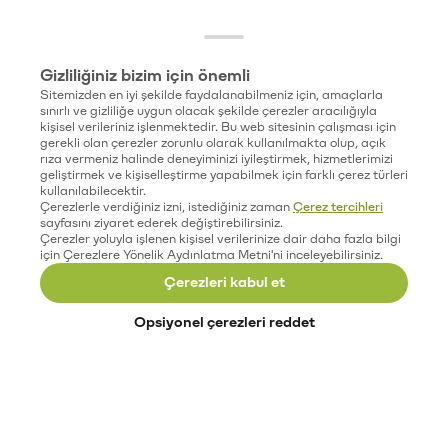
Gizliliğiniz bizim için önemli
Sitemizden en iyi şekilde faydalanabilmeniz için, amaçlarla
sınırlı ve gizliliğe uygun olacak şekilde çerezler aracılığıyla
kişisel verileriniz işlenmektedir. Bu web sitesinin çalışması için
gerekli olan çerezler zorunlu olarak kullanılmakta olup, açık
rıza vermeniz halinde deneyiminizi iyileştirmek, hizmetlerimizi
geliştirmek ve kişiselleştirme yapabilmek için farklı çerez türleri
kullanılabilecektir.
Çerezlerle verdiğiniz izni, istediğiniz zaman
Çerez tercihleri
sayfasını ziyaret ederek değiştirebilirsiniz.
Çerezler yoluyla işlenen kişisel verilerinize dair daha fazla bilgi
için Çerezlere Yönelik Aydınlatma Metni'ni inceleyebilirsiniz.
Çerezleri kabul et
Opsiyonel çerezleri reddet