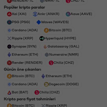
RENDER/TL
NMR/TL
CHZ/TL
Popüler kripto paralar
Xai (XAI)
Ankr (ANKR)
Aave (AAVE)
PSG (PSG)
Waves (WAVES)
Cardano (ADA)
Bitcoin (BTC)
Ripple (XRP)
Hyperliquid (HYPE)
Synapse (SYN)
Galatasaray (GAL)
Ethereum (ETH)
Numeraire (NMR)
Render (RENDER)
Chiliz (CHZ)
Günün öne çıkanları
Bitcoin (BTC)
Ethereum (ETH)
Cardano (ADA)
Dogecoin (DOGE)
Bat (BAT)
Chiliz (CHZ)
Kripto para fiyat tahminleri
Bitcoin (BTC)
Ripple (XRP)