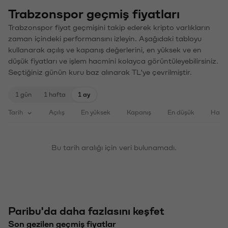
Trabzonspor geçmiş fiyatları
Trabzonspor fiyat geçmişini takip ederek kripto varlıkların
zaman içindeki performansını izleyin. Aşağıdaki tabloyu
kullanarak açılış ve kapanış değerlerini, en yüksek ve en
düşük fiyatları ve işlem hacmini kolayca görüntüleyebilirsiniz.
Seçtiğiniz günün kuru baz alınarak TL'ye çevrilmiştir.
1 gün
1 hafta
1 ay
Tarih
Açılış
En yüksek
Kapanış
En düşük
Haci
Bu tarih aralığı için veri bulunamadı.
Paribu'da daha fazlasını keşfet
Son gezilen geçmiş fiyatlar