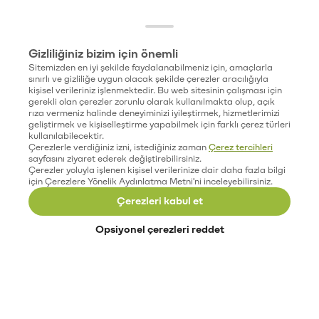
Gizliliğiniz bizim için önemli
Sitemizden en iyi şekilde faydalanabilmeniz için, amaçlarla
sınırlı ve gizliliğe uygun olacak şekilde çerezler aracılığıyla
kişisel verileriniz işlenmektedir. Bu web sitesinin çalışması için
gerekli olan çerezler zorunlu olarak kullanılmakta olup, açık
rıza vermeniz halinde deneyiminizi iyileştirmek, hizmetlerimizi
geliştirmek ve kişiselleştirme yapabilmek için farklı çerez türleri
kullanılabilecektir.
Çerezlerle verdiğiniz izni, istediğiniz zaman
Çerez tercihleri
sayfasını ziyaret ederek değiştirebilirsiniz.
Çerezler yoluyla işlenen kişisel verilerinize dair daha fazla bilgi
için Çerezlere Yönelik Aydınlatma Metni'ni inceleyebilirsiniz.
Çerezleri kabul et
Opsiyonel çerezleri reddet