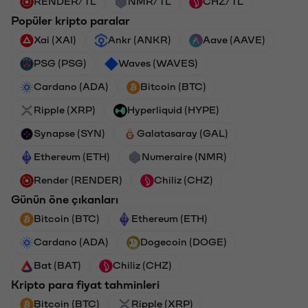
RENDER/TL
NMR/TL
CHZ/TL
Popüler kripto paralar
Xai (XAI)
Ankr (ANKR)
Aave (AAVE)
PSG (PSG)
Waves (WAVES)
Cardano (ADA)
Bitcoin (BTC)
Ripple (XRP)
Hyperliquid (HYPE)
Synapse (SYN)
Galatasaray (GAL)
Ethereum (ETH)
Numeraire (NMR)
Render (RENDER)
Chiliz (CHZ)
Günün öne çıkanları
Bitcoin (BTC)
Ethereum (ETH)
Cardano (ADA)
Dogecoin (DOGE)
Bat (BAT)
Chiliz (CHZ)
Kripto para fiyat tahminleri
Bitcoin (BTC)
Ripple (XRP)