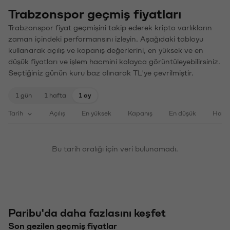
Trabzonspor geçmiş fiyatları
Trabzonspor fiyat geçmişini takip ederek kripto varlıkların
zaman içindeki performansını izleyin. Aşağıdaki tabloyu
kullanarak açılış ve kapanış değerlerini, en yüksek ve en
düşük fiyatları ve işlem hacmini kolayca görüntüleyebilirsiniz.
Seçtiğiniz günün kuru baz alınarak TL'ye çevrilmiştir.
1 gün
1 hafta
1 ay
Tarih
Açılış
En yüksek
Kapanış
En düşük
Haci
Bu tarih aralığı için veri bulunamadı.
Paribu'da daha fazlasını keşfet
Son gezilen geçmiş fiyatlar