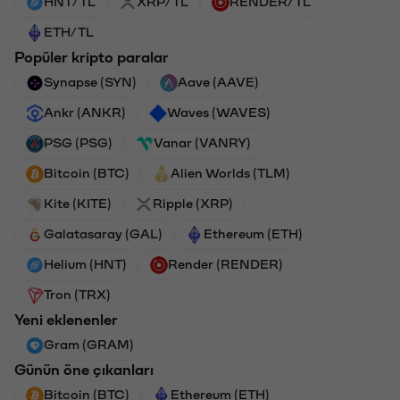
HNT/TL
XRP/TL
RENDER/TL
ETH/TL
Popüler kripto paralar
Synapse (SYN)
Aave (AAVE)
Ankr (ANKR)
Waves (WAVES)
PSG (PSG)
Vanar (VANRY)
Bitcoin (BTC)
Alien Worlds (TLM)
Kite (KITE)
Ripple (XRP)
Galatasaray (GAL)
Ethereum (ETH)
Helium (HNT)
Render (RENDER)
Tron (TRX)
Yeni eklenenler
Gram (GRAM)
Günün öne çıkanları
Bitcoin (BTC)
Ethereum (ETH)