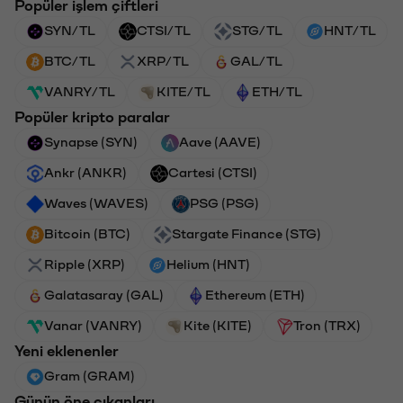
Popüler işlem çiftleri
SYN/TL
CTSI/TL
STG/TL
HNT/TL
BTC/TL
XRP/TL
GAL/TL
VANRY/TL
KITE/TL
ETH/TL
Popüler kripto paralar
Synapse (SYN)
Aave (AAVE)
Ankr (ANKR)
Cartesi (CTSI)
Waves (WAVES)
PSG (PSG)
Bitcoin (BTC)
Stargate Finance (STG)
Ripple (XRP)
Helium (HNT)
Galatasaray (GAL)
Ethereum (ETH)
Vanar (VANRY)
Kite (KITE)
Tron (TRX)
Yeni eklenenler
Gram (GRAM)
Günün öne çıkanları