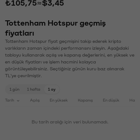
₺105,75
≈
$3,45
Tottenham Hotspur geçmiş
fiyatları
Tottenham Hotspur fiyat geçmişini takip ederek kripto
varlıkların zaman içindeki performansını izleyin. Aşağıdaki
tabloyu kullanarak açılış ve kapanış değerlerini, en yüksek ve
en düşük fiyatları ve işlem hacmini kolayca
görüntüleyebilirsiniz. Seçtiğiniz günün kuru baz alınarak
TL'ye çevrilmiştir.
1 gün
1 hafta
1 ay
Tarih
Açılış
En yüksek
Kapanış
En düşük
Haci
Bu tarih aralığı için veri bulunamadı.