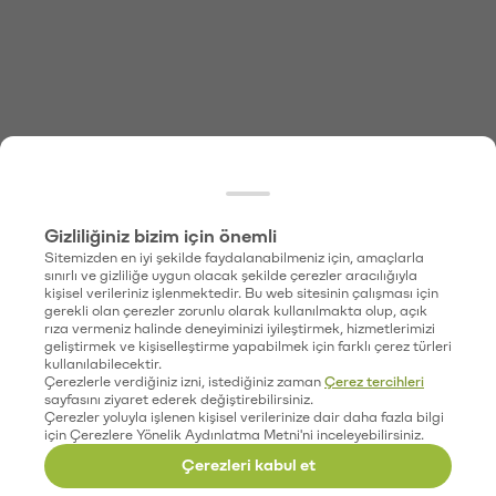
Gizliliğiniz bizim için önemli
Sitemizden en iyi şekilde faydalanabilmeniz için, amaçlarla
sınırlı ve gizliliğe uygun olacak şekilde çerezler aracılığıyla
kişisel verileriniz işlenmektedir. Bu web sitesinin çalışması için
gerekli olan çerezler zorunlu olarak kullanılmakta olup, açık
rıza vermeniz halinde deneyiminizi iyileştirmek, hizmetlerimizi
geliştirmek ve kişiselleştirme yapabilmek için farklı çerez türleri
kullanılabilecektir.
Çerezlerle verdiğiniz izni, istediğiniz zaman
Çerez tercihleri
sayfasını ziyaret ederek değiştirebilirsiniz.
Çerezler yoluyla işlenen kişisel verilerinize dair daha fazla bilgi
için Çerezlere Yönelik Aydınlatma Metni'ni inceleyebilirsiniz.
Çerezleri kabul et