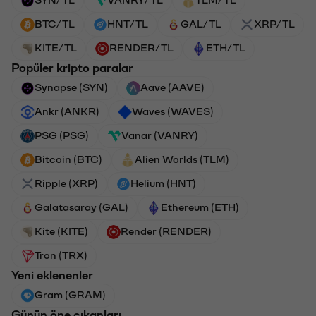
SYN/TL
VANRY/TL
TLM/TL
BTC/TL
HNT/TL
GAL/TL
XRP/TL
KITE/TL
RENDER/TL
ETH/TL
Popüler kripto paralar
Synapse (SYN)
Aave (AAVE)
Ankr (ANKR)
Waves (WAVES)
PSG (PSG)
Vanar (VANRY)
Bitcoin (BTC)
Alien Worlds (TLM)
Ripple (XRP)
Helium (HNT)
Galatasaray (GAL)
Ethereum (ETH)
Kite (KITE)
Render (RENDER)
Tron (TRX)
Yeni eklenenler
Gram (GRAM)
Günün öne çıkanları