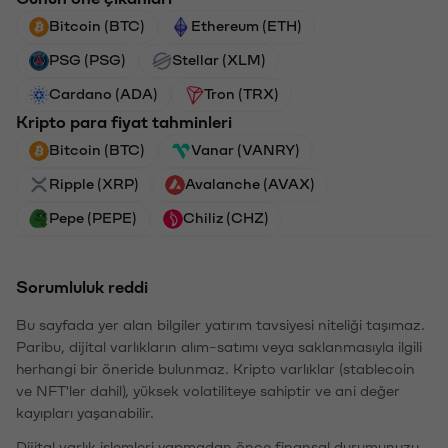
Bitcoin (BTC)
Ethereum (ETH)
PSG (PSG)
Stellar (XLM)
Cardano (ADA)
Tron (TRX)
Kripto para fiyat tahminleri
Bitcoin (BTC)
Vanar (VANRY)
Ripple (XRP)
Avalanche (AVAX)
Pepe (PEPE)
Chiliz (CHZ)
Sorumluluk reddi
Bu sayfada yer alan bilgiler yatırım tavsiyesi niteliği taşımaz.
Paribu, dijital varlıkların alım-satımı veya saklanmasıyla ilgili
herhangi bir öneride bulunmaz. Kripto varlıklar (stablecoin
ve NFT'ler dahil), yüksek volatiliteye sahiptir ve ani değer
kayıpları yaşanabilir.
Dijital varlık işlemleri yapmadan önce finansal durumunuzu