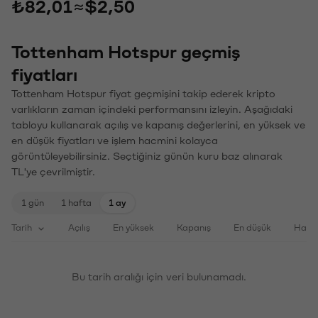
₺82,01
≈
$2,50
Tottenham Hotspur geçmiş
fiyatları
Tottenham Hotspur fiyat geçmişini takip ederek kripto
varlıkların zaman içindeki performansını izleyin. Aşağıdaki
tabloyu kullanarak açılış ve kapanış değerlerini, en yüksek ve
en düşük fiyatları ve işlem hacmini kolayca
görüntüleyebilirsiniz. Seçtiğiniz günün kuru baz alınarak
TL'ye çevrilmiştir.
1 gün
1 hafta
1 ay
Tarih
Açılış
En yüksek
Kapanış
En düşük
Haci
Bu tarih aralığı için veri bulunamadı.