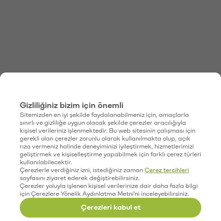
Gizliliğiniz bizim için önemli
Sitemizden en iyi şekilde faydalanabilmeniz için, amaçlarla
sınırlı ve gizliliğe uygun olacak şekilde çerezler aracılığıyla
kişisel verileriniz işlenmektedir. Bu web sitesinin çalışması için
gerekli olan çerezler zorunlu olarak kullanılmakta olup, açık
rıza vermeniz halinde deneyiminizi iyileştirmek, hizmetlerimizi
geliştirmek ve kişiselleştirme yapabilmek için farklı çerez türleri
kullanılabilecektir.
Çerezlerle verdiğiniz izni, istediğiniz zaman
Çerez tercihleri
sayfasını ziyaret ederek değiştirebilirsiniz.
Çerezler yoluyla işlenen kişisel verilerinize dair daha fazla bilgi
için Çerezlere Yönelik Aydınlatma Metni'ni inceleyebilirsiniz.
Çerezleri kabul et