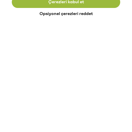
Çerezleri kabul et
Opsiyonel çerezleri reddet
Paribu’yu keşfet
Eğitimler
Etkinlikler
Açık pozisyonlar
Paribu sistem durumu
API dokümantasyonu
Paribu rehberi
Kripto varlık nasıl alınır?
Kripto varlık nedir?
Paribu para yatırma
Paribu para çekme