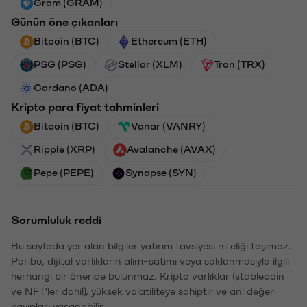
Gram (GRAM)
Günün öne çıkanları
Bitcoin (BTC)
Ethereum (ETH)
PSG (PSG)
Stellar (XLM)
Tron (TRX)
Cardano (ADA)
Kripto para fiyat tahminleri
Bitcoin (BTC)
Vanar (VANRY)
Ripple (XRP)
Avalanche (AVAX)
Pepe (PEPE)
Synapse (SYN)
Sorumluluk reddi
Bu sayfada yer alan bilgiler yatırım tavsiyesi niteliği taşımaz.
Paribu, dijital varlıkların alım-satımı veya saklanmasıyla ilgili
herhangi bir öneride bulunmaz. Kripto varlıklar (stablecoin
ve NFT'ler dahil), yüksek volatiliteye sahiptir ve ani değer
kayıpları yaşanabilir.