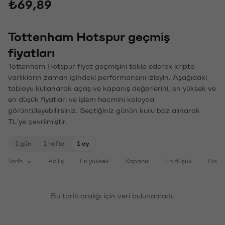
₺69,89
Tottenham Hotspur geçmiş
fiyatları
Tottenham Hotspur fiyat geçmişini takip ederek kripto
varlıkların zaman içindeki performansını izleyin. Aşağıdaki
tabloyu kullanarak açılış ve kapanış değerlerini, en yüksek ve
en düşük fiyatları ve işlem hacmini kolayca
görüntüleyebilirsiniz. Seçtiğiniz günün kuru baz alınarak
TL'ye çevrilmiştir.
1 gün
1 hafta
1 ay
Tarih
Açılış
En yüksek
Kapanış
En düşük
Haci
Bu tarih aralığı için veri bulunamadı.