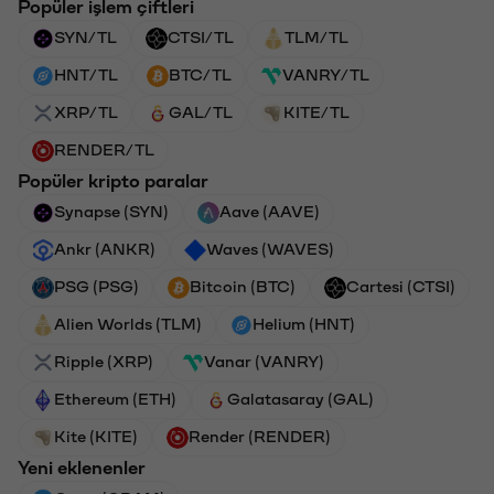
Popüler işlem çiftleri
SYN/TL
CTSI/TL
TLM/TL
HNT/TL
BTC/TL
VANRY/TL
XRP/TL
GAL/TL
KITE/TL
RENDER/TL
Popüler kripto paralar
Synapse (SYN)
Aave (AAVE)
Ankr (ANKR)
Waves (WAVES)
PSG (PSG)
Bitcoin (BTC)
Cartesi (CTSI)
Alien Worlds (TLM)
Helium (HNT)
Ripple (XRP)
Vanar (VANRY)
Ethereum (ETH)
Galatasaray (GAL)
Kite (KITE)
Render (RENDER)
Yeni eklenenler