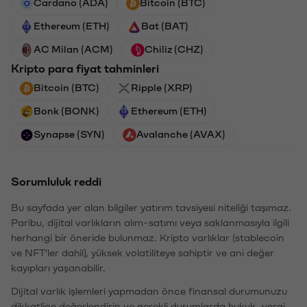
Cardano (ADA)
Bitcoin (BTC)
Ethereum (ETH)
Bat (BAT)
AC Milan (ACM)
Chiliz (CHZ)
Kripto para fiyat tahminleri
Bitcoin (BTC)
Ripple (XRP)
Bonk (BONK)
Ethereum (ETH)
Synapse (SYN)
Avalanche (AVAX)
Sorumluluk reddi
Bu sayfada yer alan bilgiler yatırım tavsiyesi niteliği taşımaz.
Paribu, dijital varlıkların alım-satımı veya saklanmasıyla ilgili
herhangi bir öneride bulunmaz. Kripto varlıklar (stablecoin
ve NFT'ler dahil), yüksek volatiliteye sahiptir ve ani değer
kayıpları yaşanabilir.
Dijital varlık işlemleri yapmadan önce finansal durumunuzu
dikkatlice değerlendirin ve gerekli durumlarda hukuk, vergi