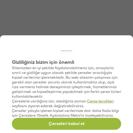
Gizliliğiniz bizim için önemli
Sitemizden en iyi şekilde faydalanabilmeniz için, amaçlarla
sınırlı ve gizliliğe uygun olacak şekilde çerezler aracılığıyla
kişisel verileriniz işlenmektedir. Bu web sitesinin çalışması için
gerekli olan çerezler zorunlu olarak kullanılmakta olup, açık
rıza vermeniz halinde deneyiminizi iyileştirmek, hizmetlerimizi
geliştirmek ve kişiselleştirme yapabilmek için farklı çerez türleri
kullanılabilecektir.
Çerezlerle verdiğiniz izni, istediğiniz zaman
Çerez tercihleri
sayfasını ziyaret ederek değiştirebilirsiniz.
Çerezler yoluyla işlenen kişisel verilerinize dair daha fazla bilgi
için Çerezlere Yönelik Aydınlatma Metni'ni inceleyebilirsiniz.
Çerezleri kabul et