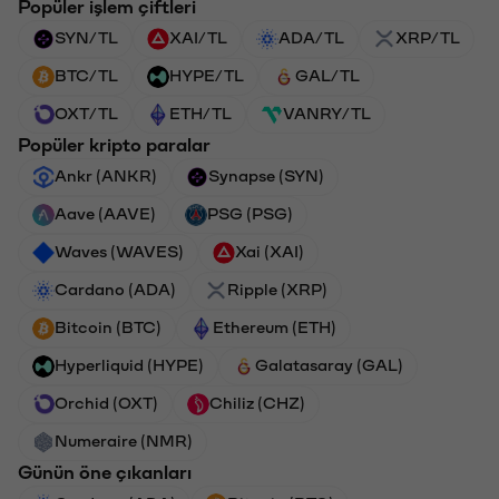
Popüler işlem çiftleri
SYN/TL
XAI/TL
ADA/TL
XRP/TL
BTC/TL
HYPE/TL
GAL/TL
OXT/TL
ETH/TL
VANRY/TL
Popüler kripto paralar
Ankr (ANKR)
Synapse (SYN)
Aave (AAVE)
PSG (PSG)
Waves (WAVES)
Xai (XAI)
Cardano (ADA)
Ripple (XRP)
Bitcoin (BTC)
Ethereum (ETH)
Hyperliquid (HYPE)
Galatasaray (GAL)
Orchid (OXT)
Chiliz (CHZ)
Numeraire (NMR)
Günün öne çıkanları