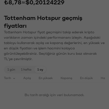
₺8,78
≈
$0,20124229
Tottenham Hotspur geçmiş
fiyatları
Tottenham Hotspur fiyat geçmişini takip ederek kripto
varlıkların zaman içindeki performansını izleyin. Aşağıdaki
tabloyu kullanarak açılış ve kapanış değerlerini, en yüksek ve
en düşük fiyatları ve işlem hacmini kolayca
görüntüleyebilirsiniz. Seçtiğiniz günün kuru baz alınarak
TL'ye çevrilmiştir.
1 gün
1 hafta
1 ay
Tarih
Açılış
En yüksek
Kapanış
En düşük
Haci
Bu tarih aralığı için veri bulunamadı.