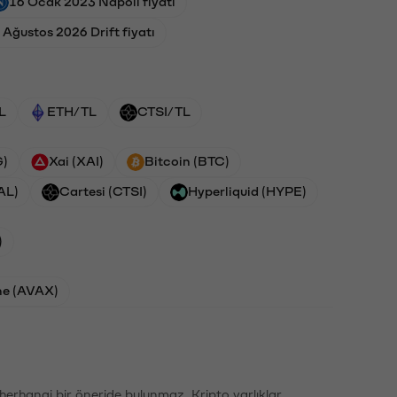
16 Ocak 2023 Napoli fiyatı
 Ağustos 2026 Drift fiyatı
L
ETH/TL
CTSI/TL
G)
Xai (XAI)
Bitcoin (BTC)
AL)
Cartesi (CTSI)
Hyperliquid (HYPE)
)
he (AVAX)
li herhangi bir öneride bulunmaz. Kripto varlıklar