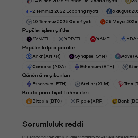
14 Nisan 2026 Atletico De Madrid fiyatı
26
2 Temmuz 2022 Loopring fiyatı
6 august 202
10 Temmuz 2025 Gala fiyatı
25 Mayıs 2026 
Popüler işlem çiftleri
SYN/TL
XRP/TL
XAI/TL
ADA
Popüler kripto paralar
Ankr (ANKR)
Synapse (SYN)
Aave (
Cardano (ADA)
Ethereum (ETH)
Star
Günün öne çıkanları
Ethereum (ETH)
Stellar (XLM)
Tron (
Kripto para fiyat tahminleri
Bitcoin (BTC)
Ripple (XRP)
Bonk (B
Sorumluluk reddi
Bu sayfada yer alan bilgiler yatırım tavsiyesi niteliği ta