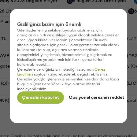
 Mayıs 2023 Dogecoin fiyatı
6 august 2026 Drift fiyatı
6 Litecoin fiyatı
2 Haziran 2026 0x Protocol fiyatı
6
Plume fiyatı
Gizliliğiniz bizim için önemli
Sitemizden en iyi şekilde faydalanabilmeniz için,
amaçlarla sınırlı ve gizliliğe uygun olacak şekilde çerezler
/TL
STG/TL
BTC/TL
VANRY/TL
GAL/T
aracılığıyla kişisel verileriniz işlenmektedir. Bu web
sitesinin çalışması için gerekli olan çerezler zorunlu olarak
kullanılmakta olup, açık rıza vermeniz halinde
deneyiminizi iyileştirmek, hizmetlerimizi geliştirmek ve
AAVE)
Ripple (XRP)
Waves (WAVES)
PSG (PS
kişiselleştirme yapabilmek için farklı çerez türleri
kullanılabilecektir.
gate Finance (STG)
Vanar (VANRY)
Galatasaray (G
Çerezlerle verdiğiniz izni, istediğiniz zaman
Çerez
tercihleri
sayfasını ziyaret ederek değiştirebilirsiniz.
Çerezler yoluyla işlenen kişisel verilerinize dair daha fazla
TRX)
Bitcoin (BTC)
Ripple (XRP)
Litecoin (LTC
bilgi için Çerezlere Yönelik Aydınlatma Metni'ni
inceleyebilirsiniz.
Çerezleri kabul et
Opsiyonel çerezleri reddet
ONK)
Ethereum (ETH)
Synapse (SYN)
Avalanc
şımaz. Paribu, dijital varlıkların alım-satımı veya saklanmasıyla ilgi