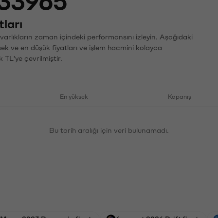
33965
ları
arlıkların zaman içindeki performansını izleyin. Aşağıdaki
sek ve en düşük fiyatları ve işlem hacmini kolayca
 TL'ye çevrilmiştir.
En yüksek
Kapanış
Bu tarih aralığı için veri bulunamadı.