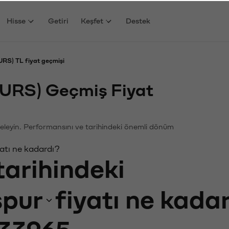
Hisse
Getiri
Keşfet
Destek
RS) TL fiyat geçmişi
URS) Geçmiş Fiyat
nceleyin. Performansını ve tarihindeki önemli dönüm
atı ne kadardı?
tarihindeki
spur
fiyatı ne kada