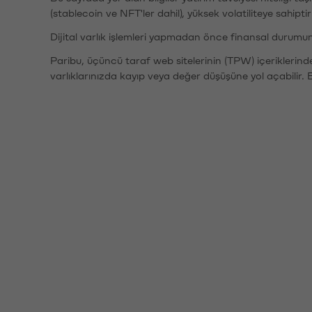
(stablecoin ve NFT'ler dahil), yüksek volatiliteye sahipti
Dijital varlık işlemleri yapmadan önce finansal durumu
Paribu, üçüncü taraf web sitelerinin (TPW) içeriklerin
varlıklarınızda kayıp veya değer düşüşüne yol açabilir. 