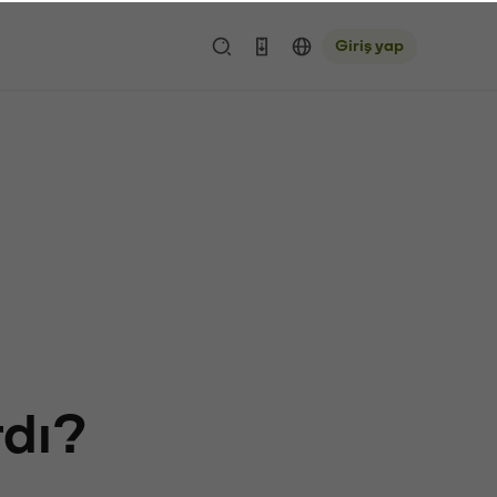
Giriş yap
rdı?