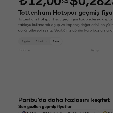
₺12,00
≈
$0,282
Tottenham Hotspur geçmiş fiyat
Tottenham Hotspur fiyat geçmişini takip ederek kripto v
tabloyu kullanarak açılış ve kapanış değerlerini, en yük
görüntüleyebilirsiniz. Seçtiğiniz günün kuru baz alınarak
1 gün
1 hafta
1 ay
Tarih
Açılış
Paribu'da daha fazlasını keşfet
Son gezilen geçmiş fiyatlar