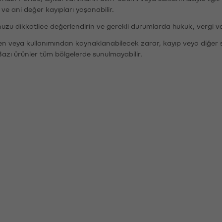
r ve ani değer kayıpları yaşanabilir.
nuzu dikkatlice değerlendirin ve gerekli durumlarda hukuk, vergi v
den veya kullanımından kaynaklanabilecek zarar, kayıp veya diğer 
Bazı ürünler tüm bölgelerde sunulmayabilir.