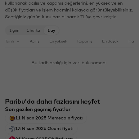
kullanarak açılış ve kapanış değerlerini, en yüksek ve en
düşük fiyatları ve işlem hacmini kolayca görüntüleyebilirsiniz.
Seçtiğiniz günün kuru baz alınarak TL'ye çevrilmiştir.
1 gün
1 hafta
1 ay
Tarih
Açılış
En yüksek
Kapanış
En düşük
Haci
Bu tarih aralığı için veri bulunamadı.
Paribu'da daha fazlasını keşfet
Son gezilen geçmiş fiyatlar
11 Nisan 2025 Memecoin fiyatı
13 Nisan 2026 Quant fiyatı