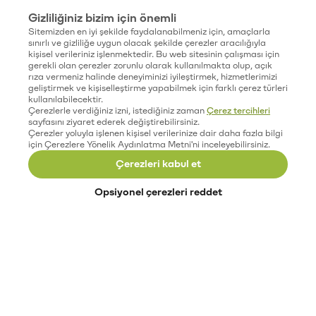
Gizliliğiniz bizim için önemli
Sitemizden en iyi şekilde faydalanabilmeniz için, amaçlarla
sınırlı ve gizliliğe uygun olacak şekilde çerezler aracılığıyla
kişisel verileriniz işlenmektedir. Bu web sitesinin çalışması için
gerekli olan çerezler zorunlu olarak kullanılmakta olup, açık
rıza vermeniz halinde deneyiminizi iyileştirmek, hizmetlerimizi
geliştirmek ve kişiselleştirme yapabilmek için farklı çerez türleri
kullanılabilecektir.
Çerezlerle verdiğiniz izni, istediğiniz zaman
Çerez tercihleri
sayfasını ziyaret ederek değiştirebilirsiniz.
Çerezler yoluyla işlenen kişisel verilerinize dair daha fazla bilgi
için Çerezlere Yönelik Aydınlatma Metni'ni inceleyebilirsiniz.
Çerezleri kabul et
Opsiyonel çerezleri reddet
Paribu’yu keşfet
Eğitimler