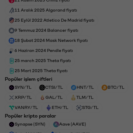
21 Kasım 2025 Chiliz fiyatı
11 Aralık 2025 Algorand fiyatı
25 Eylül 2022 Atletico De Madrid fiyatı
9 Temmuz 2024 Balancer fiyatı
18 Şubat 2024 Mask Network fiyatı
6 Haziran 2024 Pendle fiyatı
25 march 2025 Theta fiyatı
25 Mart 2025 Theta fiyatı
Popüler işlem çiftleri
SYN/TL
CTSI/TL
HNT/TL
BTC/TL
XRP/TL
GAL/TL
TLM/TL
VANRY/TL
ETH/TL
STG/TL
Popüler kripto paralar
Synapse (SYN)
Aave (AAVE)