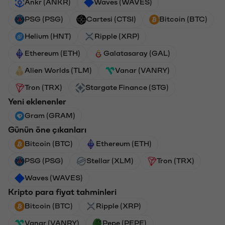
Ankr (ANKR)
Waves (WAVES)
PSG (PSG)
Cartesi (CTSI)
Bitcoin (BTC)
Helium (HNT)
Ripple (XRP)
Ethereum (ETH)
Galatasaray (GAL)
Alien Worlds (TLM)
Vanar (VANRY)
Tron (TRX)
Stargate Finance (STG)
Yeni eklenenler
Gram (GRAM)
Günün öne çıkanları
Bitcoin (BTC)
Ethereum (ETH)
PSG (PSG)
Stellar (XLM)
Tron (TRX)
Waves (WAVES)
Kripto para fiyat tahminleri
Bitcoin (BTC)
Ripple (XRP)
Vanar (VANRY)
Pepe (PEPE)