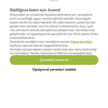
Gizliliğiniz bizim için önemli
Sitemizden en iyi şekilde faydalanabilmeniz için, amaçlarla
sınırlı ve gizliliğe uygun olacak şekilde çerezler aracılığıyla
kişisel verileriniz işlenmektedir. Bu web sitesinin çalışması için
gerekli olan çerezler zorunlu olarak kullanılmakta olup, açık
rıza vermeniz halinde deneyiminizi iyileştirmek, hizmetlerimizi
geliştirmek ve kişiselleştirme yapabilmek için farklı çerez türleri
kullanılabilecektir.
Çerezlerle verdiğiniz izni, istediğiniz zaman
Çerez tercihleri
sayfasını ziyaret ederek değiştirebilirsiniz.
Çerezler yoluyla işlenen kişisel verilerinize dair daha fazla bilgi
için Çerezlere Yönelik Aydınlatma Metni'ni inceleyebilirsiniz.
Çerezleri kabul et
Opsiyonel çerezleri reddet
Paribu’yu keşfet
Eğitimler