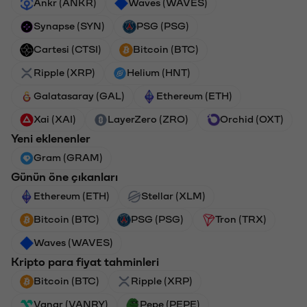
Ankr (ANKR)
Waves (WAVES)
Synapse (SYN)
PSG (PSG)
Cartesi (CTSI)
Bitcoin (BTC)
Ripple (XRP)
Helium (HNT)
Galatasaray (GAL)
Ethereum (ETH)
Xai (XAI)
LayerZero (ZRO)
Orchid (OXT)
Yeni eklenenler
Gram (GRAM)
Günün öne çıkanları
Ethereum (ETH)
Stellar (XLM)
Bitcoin (BTC)
PSG (PSG)
Tron (TRX)
Waves (WAVES)
Kripto para fiyat tahminleri
Bitcoin (BTC)
Ripple (XRP)
Vanar (VANRY)
Pepe (PEPE)