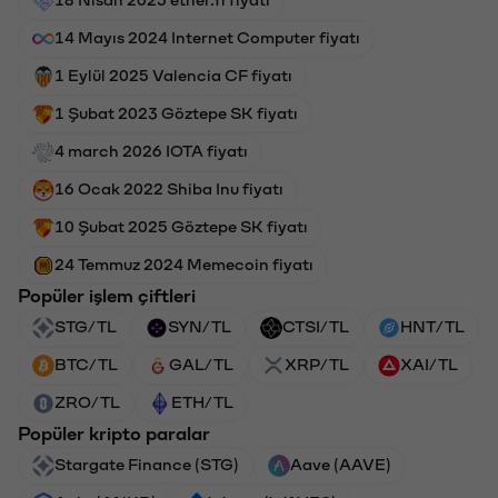
18 Nisan 2025 ether.fi fiyatı
14 Mayıs 2024 Internet Computer fiyatı
1 Eylül 2025 Valencia CF fiyatı
1 Şubat 2023 Göztepe SK fiyatı
4 march 2026 IOTA fiyatı
16 Ocak 2022 Shiba Inu fiyatı
10 Şubat 2025 Göztepe SK fiyatı
24 Temmuz 2024 Memecoin fiyatı
Popüler işlem çiftleri
STG/TL
SYN/TL
CTSI/TL
HNT/TL
BTC/TL
GAL/TL
XRP/TL
XAI/TL
ZRO/TL
ETH/TL
Popüler kripto paralar
Stargate Finance (STG)
Aave (AAVE)