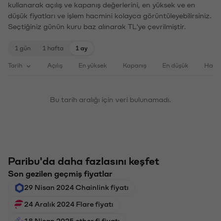
kullanarak açılış ve kapanış değerlerini, en yüksek ve en
düşük fiyatları ve işlem hacmini kolayca görüntüleyebilirsiniz.
Seçtiğiniz günün kuru baz alınarak TL'ye çevrilmiştir.
1 gün
1 hafta
1 ay
Tarih
Açılış
En yüksek
Kapanış
En düşük
Haci
Bu tarih aralığı için veri bulunamadı.
Paribu'da daha fazlasını keşfet
Son gezilen geçmiş fiyatlar
29 Nisan 2024 Chainlink fiyatı
24 Aralık 2024 Flare fiyatı