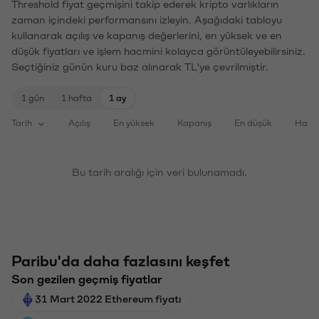
Threshold fiyat geçmişini takip ederek kripto varlıkların
zaman içindeki performansını izleyin. Aşağıdaki tabloyu
kullanarak açılış ve kapanış değerlerini, en yüksek ve en
düşük fiyatları ve işlem hacmini kolayca görüntüleyebilirsiniz.
Seçtiğiniz günün kuru baz alınarak TL'ye çevrilmiştir.
1 gün
1 hafta
1 ay
Tarih
Açılış
En yüksek
Kapanış
En düşük
Haci
Bu tarih aralığı için veri bulunamadı.
Paribu'da daha fazlasını keşfet
Son gezilen geçmiş fiyatlar
31 Mart 2022 Ethereum fiyatı