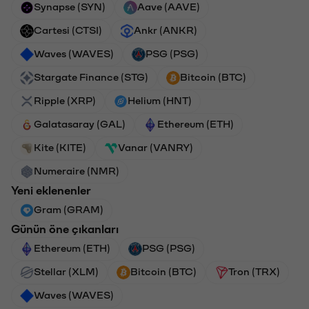
Synapse (SYN)
Aave (AAVE)
Cartesi (CTSI)
Ankr (ANKR)
Waves (WAVES)
PSG (PSG)
Stargate Finance (STG)
Bitcoin (BTC)
Ripple (XRP)
Helium (HNT)
Galatasaray (GAL)
Ethereum (ETH)
Kite (KITE)
Vanar (VANRY)
Numeraire (NMR)
Yeni eklenenler
Gram (GRAM)
Günün öne çıkanları
Ethereum (ETH)
PSG (PSG)
Stellar (XLM)
Bitcoin (BTC)
Tron (TRX)
Waves (WAVES)