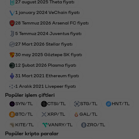
27 august 2025 Theta fiyatı
1 january 2024 VeChain fiyatı
28 Temmuz 2026 Arsenal FC fiyatı
5 Temmuz 2024 Juventus fiyatı
27 Mart 2026 Stellar fiyatı
30 may 2025 Göztepe SK fiyatı
12 Şubat 2026 Plasma fiyatı
31 Mart 2021 Ethereum fiyatı
1 Aralık 2021 Livepeer fiyatı
Popüler işlem çiftleri
SYN/TL
CTSI/TL
STG/TL
HNT/TL
BTC/TL
XRP/TL
GAL/TL
KITE/TL
VANRY/TL
ZRO/TL
Popüler kripto paralar