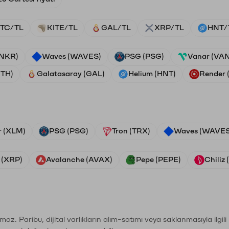
TC/TL
KITE/TL
GAL/TL
XRP/TL
HNT/
ANKR)
Waves (WAVES)
PSG (PSG)
Vanar (VA
ETH)
Galatasaray (GAL)
Helium (HNT)
Render
r (XLM)
PSG (PSG)
Tron (TRX)
Waves (WAVES
 (XRP)
Avalanche (AVAX)
Pepe (PEPE)
Chiliz
şımaz. Paribu, dijital varlıkların alım-satımı veya saklanmasıyla ilgi