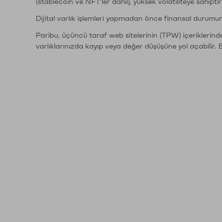
(stablecoin ve NFT'ler dahil), yüksek volatiliteye sahipti
Dijital varlık işlemleri yapmadan önce finansal durumu
Paribu, üçüncü taraf web sitelerinin (TPW) içeriklerin
varlıklarınızda kayıp veya değer düşüşüne yol açabilir. 