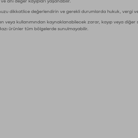
r ve ani değer kayıpları yaşanabilir.
nuzu dikkatlice değerlendirin ve gerekli durumlarda hukuk, vergi v
den veya kullanımından kaynaklanabilecek zarar, kayıp veya diğer 
Bazı ürünler tüm bölgelerde sunulmayabilir.