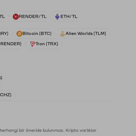
TL
RENDER/TL
ETH/TL
NRY)
Bitcoin (BTC)
Alien Worlds (TLM)
 (RENDER)
Tron (TRX)
)
 (CHZ)
li herhangi bir öneride bulunmaz. Kripto varlıklar