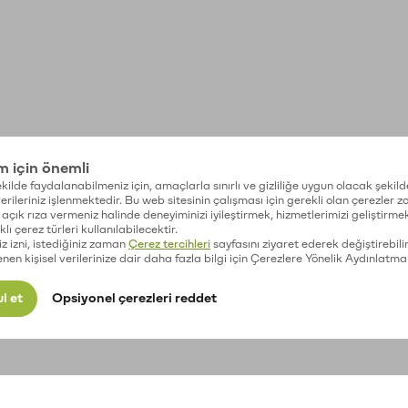
im için önemli
kilde faydalanabilmeniz için, amaçlarla sınırlı ve gizliliğe uygun olacak şekild
 verileriniz işlenmektedir. Bu web sitesinin çalışması için gerekli olan çerezler 
açık rıza vermeniz halinde deneyiminizi iyileştirmek, hizmetlerimizi geliştirmek
lı çerez türleri kullanılabilecektir.
iz izni, istediğiniz zaman
Çerez tercihleri
sayfasını ziyaret ederek değiştirebilir
enen kişisel verilerinize dair daha fazla bilgi için Çerezlere Yönelik Aydınlatma
l et
Opsiyonel çerezleri reddet