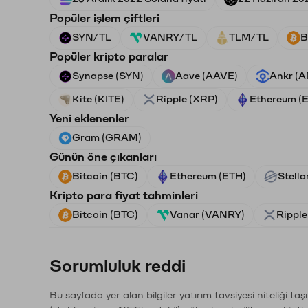
Popüler işlem çiftleri
SYN/TL
VANRY/TL
TLM/TL
B
Popüler kripto paralar
Synapse (SYN)
Aave (AAVE)
Ankr (
Kite (KITE)
Ripple (XRP)
Ethereum (
Yeni eklenenler
Gram (GRAM)
Günün öne çıkanları
Bitcoin (BTC)
Ethereum (ETH)
Stella
Kripto para fiyat tahminleri
Bitcoin (BTC)
Vanar (VANRY)
Ripple
Sorumluluk reddi
Bu sayfada yer alan bilgiler yatırım tavsiyesi niteliği ta