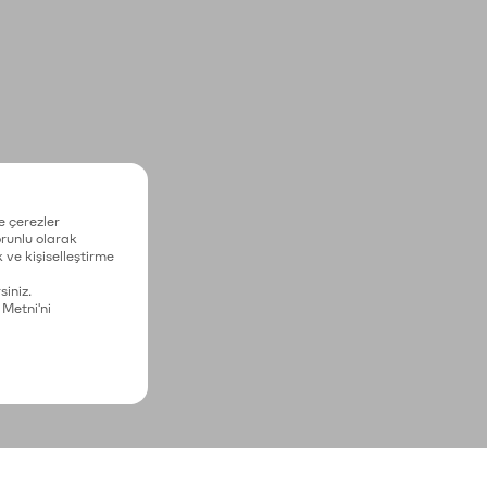
e çerezler
zorunlu olarak
 ve kişiselleştirme
siniz.
 Metni'ni