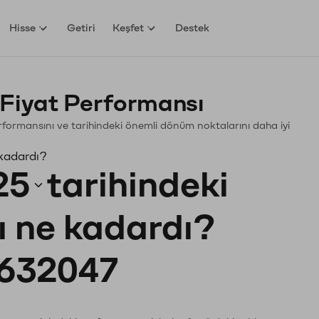
Hisse
Getiri
Keşfet
Destek
 Fiyat Performansı
Performansını ve tarihindeki önemli dönüm noktalarını daha iyi
 kadardı?
25
tarihindeki
tı ne kadardı?
632047