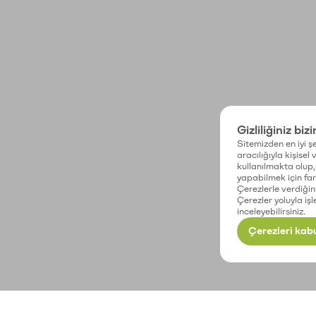
Gizliliğiniz biz
Sitemizden en iyi şe
aracılığıyla kişisel
kullanılmakta olup, 
yapabilmek için fark
Çerezlerle verdiğin
Çerezler yoluyla işl
inceleyebilirsiniz.
Çerezleri kabu