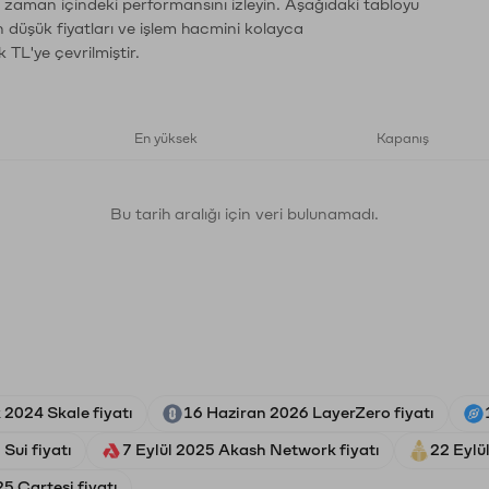
ın zaman içindeki performansını izleyin. Aşağıdaki tabloyu
n düşük fiyatları ve işlem hacmini kolayca
 TL'ye çevrilmiştir.
En yüksek
Kapanış
Bu tarih aralığı için veri bulunamadı.
2024 Skale fiyatı
16 Haziran 2026 LayerZero fiyatı
Sui fiyatı
7 Eylül 2025 Akash Network fiyatı
22 Eylü
5 Cartesi fiyatı