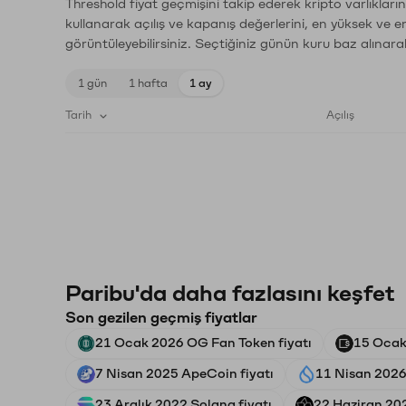
Threshold fiyat geçmişini takip ederek kripto varlıklar
kullanarak açılış ve kapanış değerlerini, en yüksek ve e
görüntüleyebilirsiniz. Seçtiğiniz günün kuru baz alınarak
1 gün
1 hafta
1 ay
Tarih
Açılış
Paribu'da daha fazlasını keşfet
Son gezilen geçmiş fiyatlar
21 Ocak 2026 OG Fan Token fiyatı
15 Ocak 
7 Nisan 2025 ApeCoin fiyatı
11 Nisan 2026 
23 Aralık 2022 Solana fiyatı
22 Haziran 202