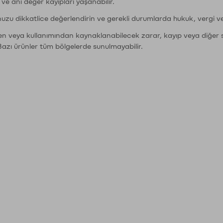
r ve ani değer kayıpları yaşanabilir.
nuzu dikkatlice değerlendirin ve gerekli durumlarda hukuk, vergi v
den veya kullanımından kaynaklanabilecek zarar, kayıp veya diğer 
Bazı ürünler tüm bölgelerde sunulmayabilir.