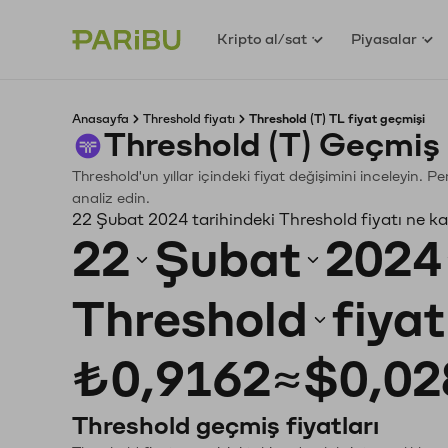
Kripto al/sat
Piyasalar
Anasayfa
Threshold fiyatı
Threshold (T) TL fiyat geçmişi
Threshold (T) Geçmiş
Threshold'un yıllar içindeki fiyat değişimini inceleyin. 
analiz edin.
22 Şubat 2024 tarihindeki Threshold fiyatı ne k
22
Şubat
2024
Threshold
fiya
₺0,9162
≈
$0,02
Threshold geçmiş fiyatları