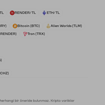
TL
RENDER/TL
ETH/TL
NRY)
Bitcoin (BTC)
Alien Worlds (TLM)
 (RENDER)
Tron (TRX)
)
 (CHZ)
li herhangi bir öneride bulunmaz. Kripto varlıklar