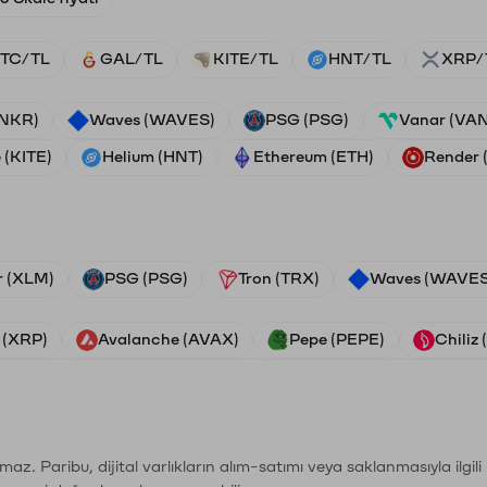
TC/TL
GAL/TL
KITE/TL
HNT/TL
XRP/
ANKR)
Waves (WAVES)
PSG (PSG)
Vanar (VA
 (KITE)
Helium (HNT)
Ethereum (ETH)
Render
r (XLM)
PSG (PSG)
Tron (TRX)
Waves (WAVES
 (XRP)
Avalanche (AVAX)
Pepe (PEPE)
Chiliz
şımaz. Paribu, dijital varlıkların alım-satımı veya saklanmasıyla ilgi