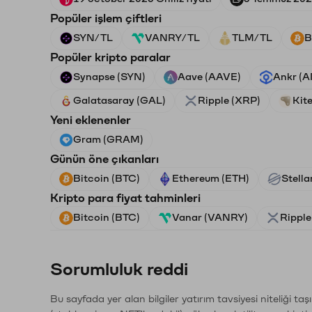
Popüler işlem çiftleri
SYN/TL
VANRY/TL
TLM/TL
B
Popüler kripto paralar
Synapse (SYN)
Aave (AAVE)
Ankr (
Galatasaray (GAL)
Ripple (XRP)
Kite
Yeni eklenenler
Gram (GRAM)
Günün öne çıkanları
Bitcoin (BTC)
Ethereum (ETH)
Stella
Kripto para fiyat tahminleri
Bitcoin (BTC)
Vanar (VANRY)
Ripple
Sorumluluk reddi
Bu sayfada yer alan bilgiler yatırım tavsiyesi niteliği ta