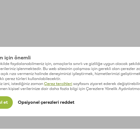
im için önemli
kilde faydalanabilmeniz için, amaçlarla sınırlı ve gizliliğe uygun olacak şekild
 verileriniz işlenmektedir. Bu web sitesinin çalışması için gerekli olan çerezler 
açık rıza vermeniz halinde deneyiminizi iyileştirmek, hizmetlerimizi geliştirmek
lı çerez türleri kullanılabilecektir.
iz izni, istediğiniz zaman
Çerez tercihleri
sayfasını ziyaret ederek değiştirebilir
enen kişisel verilerinize dair daha fazla bilgi için Çerezlere Yönelik Aydınlatma
l et
Opsiyonel çerezleri reddet