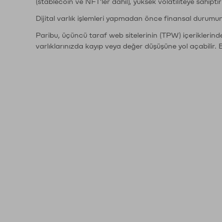
(stablecoin ve NFT'ler dahil), yüksek volatiliteye sahipti
Dijital varlık işlemleri yapmadan önce finansal durumu
Paribu, üçüncü taraf web sitelerinin (TPW) içeriklerin
varlıklarınızda kayıp veya değer düşüşüne yol açabilir. 