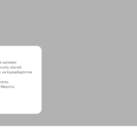
e çerezler
zorunlu olarak
 ve kişiselleştirme
siniz.
 Metni'ni