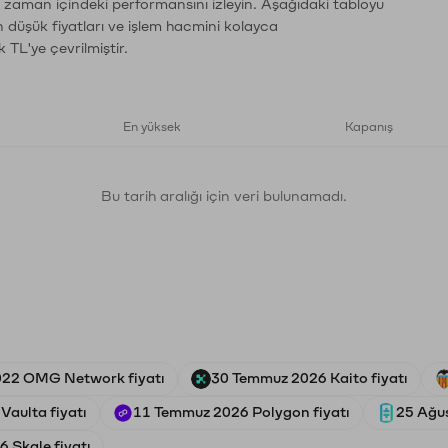
ın zaman içindeki performansını izleyin. Aşağıdaki tabloyu
n düşük fiyatları ve işlem hacmini kolayca
 TL'ye çevrilmiştir.
En yüksek
Kapanış
Bu tarih aralığı için veri bulunamadı.
022 OMG Network fiyatı
30 Temmuz 2026 Kaito fiyatı
Vaulta fiyatı
11 Temmuz 2026 Polygon fiyatı
25 Ağus
 Skale fiyatı