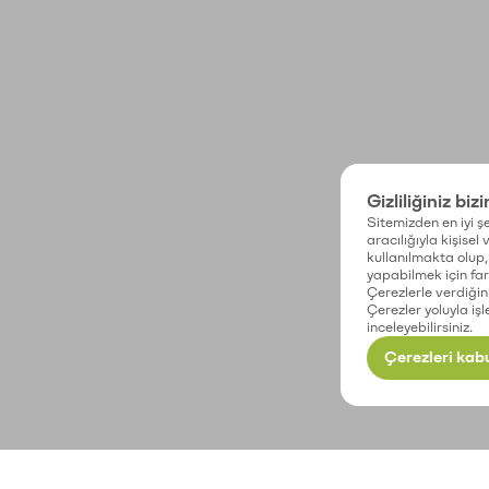
Gizliliğiniz biz
Sitemizden en iyi şe
aracılığıyla kişisel
kullanılmakta olup, 
yapabilmek için fark
Çerezlerle verdiğin
Çerezler yoluyla işl
inceleyebilirsiniz.
Çerezleri kabu