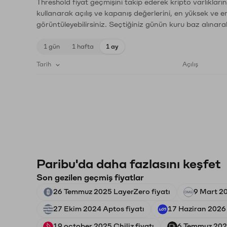
Threshold fiyat geçmişini takip ederek kripto varlıklar
kullanarak açılış ve kapanış değerlerini, en yüksek ve e
görüntüleyebilirsiniz. Seçtiğiniz günün kuru baz alınarak
1 gün
1 hafta
1 ay
Tarih
Açılış
Paribu'da daha fazlasını keşfet
Son gezilen geçmiş fiyatlar
26 Temmuz 2025 LayerZero fiyatı
9 Mart 2
27 Ekim 2024 Aptos fiyatı
17 Haziran 2026 
19 october 2025 Chiliz fiyatı
6 Temmuz 2026