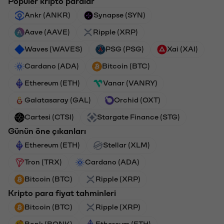
Popüler kripto paralar
Ankr (ANKR)
Synapse (SYN)
Aave (AAVE)
Ripple (XRP)
Waves (WAVES)
PSG (PSG)
Xai (XAI)
Cardano (ADA)
Bitcoin (BTC)
Ethereum (ETH)
Vanar (VANRY)
Galatasaray (GAL)
Orchid (OXT)
Cartesi (CTSI)
Stargate Finance (STG)
Günün öne çıkanları
Ethereum (ETH)
Stellar (XLM)
Tron (TRX)
Cardano (ADA)
Bitcoin (BTC)
Ripple (XRP)
Kripto para fiyat tahminleri
Bitcoin (BTC)
Ripple (XRP)
Bonk (BONK)
Ethereum (ETH)