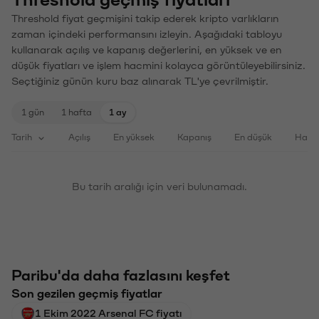
Threshold fiyat geçmişini takip ederek kripto varlıkların
zaman içindeki performansını izleyin. Aşağıdaki tabloyu
kullanarak açılış ve kapanış değerlerini, en yüksek ve en
düşük fiyatları ve işlem hacmini kolayca görüntüleyebilirsiniz.
Seçtiğiniz günün kuru baz alınarak TL'ye çevrilmiştir.
1 gün
1 hafta
1 ay
Tarih
Açılış
En yüksek
Kapanış
En düşük
Haci
Bu tarih aralığı için veri bulunamadı.
Paribu'da daha fazlasını keşfet
Son gezilen geçmiş fiyatlar
1 Ekim 2022 Arsenal FC fiyatı