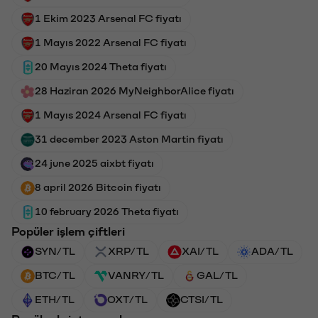
1 Ekim 2023 Arsenal FC fiyatı
1 Mayıs 2022 Arsenal FC fiyatı
20 Mayıs 2024 Theta fiyatı
28 Haziran 2026 MyNeighborAlice fiyatı
1 Mayıs 2024 Arsenal FC fiyatı
31 december 2023 Aston Martin fiyatı
24 june 2025 aixbt fiyatı
8 april 2026 Bitcoin fiyatı
10 february 2026 Theta fiyatı
Popüler işlem çiftleri
SYN/TL
XRP/TL
XAI/TL
ADA/TL
BTC/TL
VANRY/TL
GAL/TL
ETH/TL
OXT/TL
CTSI/TL