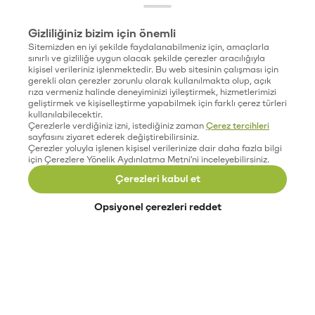
Gizliliğiniz bizim için önemli
Sitemizden en iyi şekilde faydalanabilmeniz için, amaçlarla
sınırlı ve gizliliğe uygun olacak şekilde çerezler aracılığıyla
kişisel verileriniz işlenmektedir. Bu web sitesinin çalışması için
gerekli olan çerezler zorunlu olarak kullanılmakta olup, açık
rıza vermeniz halinde deneyiminizi iyileştirmek, hizmetlerimizi
geliştirmek ve kişiselleştirme yapabilmek için farklı çerez türleri
kullanılabilecektir.
Çerezlerle verdiğiniz izni, istediğiniz zaman
Çerez tercihleri
sayfasını ziyaret ederek değiştirebilirsiniz.
Çerezler yoluyla işlenen kişisel verilerinize dair daha fazla bilgi
için Çerezlere Yönelik Aydınlatma Metni'ni inceleyebilirsiniz.
Çerezleri kabul et
Opsiyonel çerezleri reddet
Paribu’yu keşfet