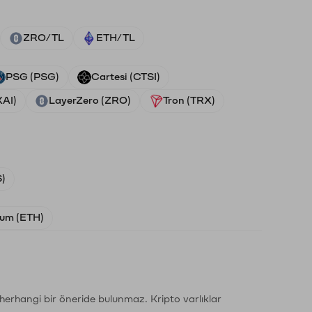
ZRO/TL
ETH/TL
PSG (PSG)
Cartesi (CTSI)
XAI)
LayerZero (ZRO)
Tron (TRX)
)
um (ETH)
li herhangi bir öneride bulunmaz. Kripto varlıklar