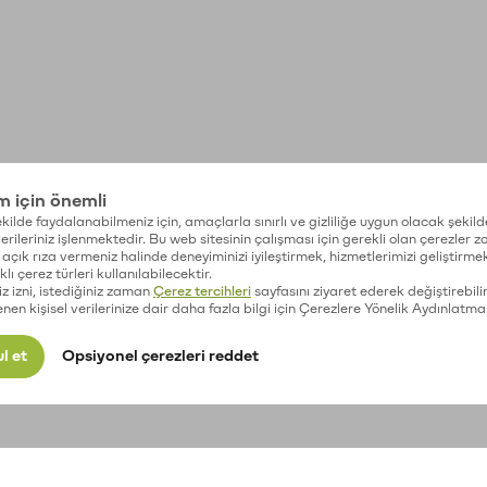
im için önemli
kilde faydalanabilmeniz için, amaçlarla sınırlı ve gizliliğe uygun olacak şekild
 verileriniz işlenmektedir. Bu web sitesinin çalışması için gerekli olan çerezler 
açık rıza vermeniz halinde deneyiminizi iyileştirmek, hizmetlerimizi geliştirmek
lı çerez türleri kullanılabilecektir.
iz izni, istediğiniz zaman
Çerez tercihleri
sayfasını ziyaret ederek değiştirebilir
enen kişisel verilerinize dair daha fazla bilgi için Çerezlere Yönelik Aydınlatma
l et
Opsiyonel çerezleri reddet