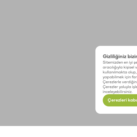
Gizliliğiniz biz
Sitemizden en iyi şe
aracılığıyla kişisel
kullanılmakta olup, 
yapabilmek için fark
Çerezlerle verdiğin
Çerezler yoluyla işl
inceleyebilirsiniz.
Çerezleri kabu