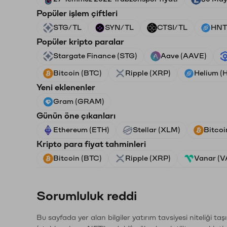
Popüler işlem çiftleri
STG/TL
SYN/TL
CTSI/TL
HNT
Popüler kripto paralar
Stargate Finance (STG)
Aave (AAVE)
Bitcoin (BTC)
Ripple (XRP)
Helium (
Yeni eklenenler
Gram (GRAM)
Günün öne çıkanları
Ethereum (ETH)
Stellar (XLM)
Bitcoi
Kripto para fiyat tahminleri
Bitcoin (BTC)
Ripple (XRP)
Vanar (
Sorumluluk reddi
Bu sayfada yer alan bilgiler yatırım tavsiyesi niteliği ta