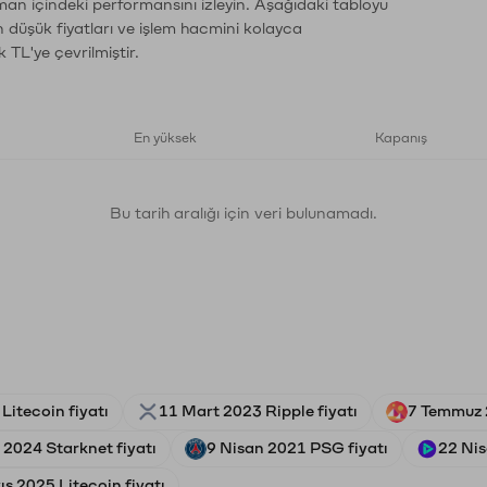
aman içindeki performansını izleyin. Aşağıdaki tabloyu
n düşük fiyatları ve işlem hacmini kolayca
 TL'ye çevrilmiştir.
En yüksek
Kapanış
Bu tarih aralığı için veri bulunamadı.
Litecoin fiyatı
11 Mart 2023 Ripple fiyatı
7 Temmuz 
2024 Starknet fiyatı
9 Nisan 2021 PSG fiyatı
22 Nis
s 2025 Litecoin fiyatı