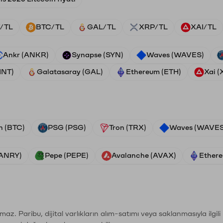
/TL
BTC/TL
GAL/TL
XRP/TL
XAI/TL
Ankr (ANKR)
Synapse (SYN)
Waves (WAVES)
HNT)
Galatasaray (GAL)
Ethereum (ETH)
Xai (
n (BTC)
PSG (PSG)
Tron (TRX)
Waves (WAVES
VANRY)
Pepe (PEPE)
Avalanche (AVAX)
Ethere
şımaz. Paribu, dijital varlıkların alım-satımı veya saklanmasıyla ilgi