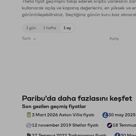
Theta fiyat geçmişini takip ederek kripto varlıkların z
kullanarak açılış ve kapanış değerlerini, en yüksek ve e
görüntüleyebilirsiniz. Seçtiğiniz günün kuru baz alınarak
1 gün
1 hafta
1 ay
Tarih
Açılış
Paribu'da daha fazlasını keşfet
Son gezilen geçmiş fiyatlar
3 Mart 2026 Aston Villa fiyatı
30 may 2025 
12 november 2019 Stellar fiyatı
18 Temmuz 
27 Temmuz 2022 Trabzonspor fiyatı
30 Mayı