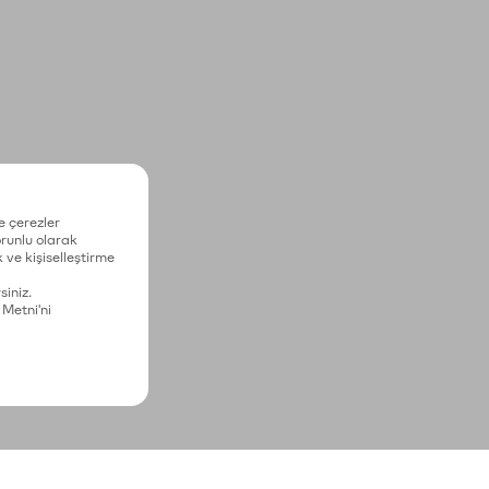
e çerezler
zorunlu olarak
 ve kişiselleştirme
siniz.
 Metni'ni