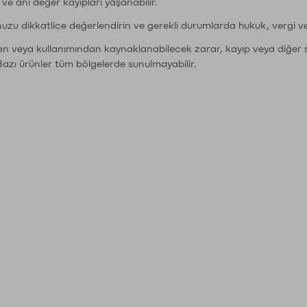
r ve ani değer kayıpları yaşanabilir.
nuzu dikkatlice değerlendirin ve gerekli durumlarda hukuk, vergi v
den veya kullanımından kaynaklanabilecek zarar, kayıp veya diğer 
Bazı ürünler tüm bölgelerde sunulmayabilir.