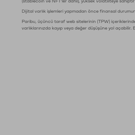
(stablecoin ve NFT'ler dahil), yüksek volatiliteye sahipti
Dijital varlık işlemleri yapmadan önce finansal durumu
Paribu, üçüncü taraf web sitelerinin (TPW) içeriklerin
varlıklarınızda kayıp veya değer düşüşüne yol açabilir. 