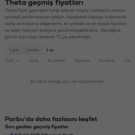
Theta geçmiş fiyatları
Theta fiyat geçmişini takip ederek kripto varlıkların zaman
içindeki performansını izleyin. Aşağıdaki tabloyu kullanarak
açılış ve kapanış değerlerini, en yüksek ve en düşük fiyatları
ve işlem hacmini kolayca görüntüleyebilirsiniz. Seçtiğiniz
günün kuru baz alınarak TL'ye çevrilmiştir.
1 gün
1 hafta
1 ay
Tarih
Açılış
En yüksek
Kapanış
En düşük
Haci
Bu tarih aralığı için veri bulunamadı.
Paribu'da daha fazlasını keşfet
Son gezilen geçmiş fiyatlar
5 Eylül 2025 Ethereum fiyatı