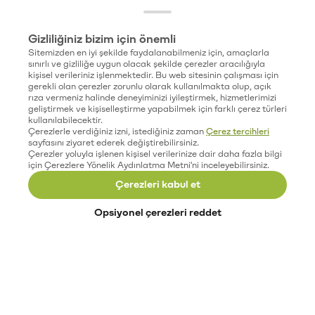
Gizliliğiniz bizim için önemli
Sitemizden en iyi şekilde faydalanabilmeniz için, amaçlarla
sınırlı ve gizliliğe uygun olacak şekilde çerezler aracılığıyla
kişisel verileriniz işlenmektedir. Bu web sitesinin çalışması için
gerekli olan çerezler zorunlu olarak kullanılmakta olup, açık
rıza vermeniz halinde deneyiminizi iyileştirmek, hizmetlerimizi
geliştirmek ve kişiselleştirme yapabilmek için farklı çerez türleri
kullanılabilecektir.
Çerezlerle verdiğiniz izni, istediğiniz zaman
Çerez tercihleri
sayfasını ziyaret ederek değiştirebilirsiniz.
Çerezler yoluyla işlenen kişisel verilerinize dair daha fazla bilgi
için Çerezlere Yönelik Aydınlatma Metni'ni inceleyebilirsiniz.
Çerezleri kabul et
Opsiyonel çerezleri reddet
Paribu’yu keşfet