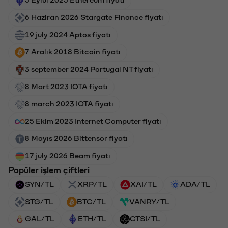
6 Haziran 2026 Stargate Finance fiyatı
19 july 2024 Aptos fiyatı
7 Aralık 2018 Bitcoin fiyatı
3 september 2024 Portugal NT fiyatı
8 Mart 2023 IOTA fiyatı
8 march 2023 IOTA fiyatı
25 Ekim 2023 Internet Computer fiyatı
8 Mayıs 2026 Bittensor fiyatı
17 july 2026 Beam fiyatı
Popüler işlem çiftleri
SYN/TL
XRP/TL
XAI/TL
ADA/TL
STG/TL
BTC/TL
VANRY/TL
GAL/TL
ETH/TL
CTSI/TL