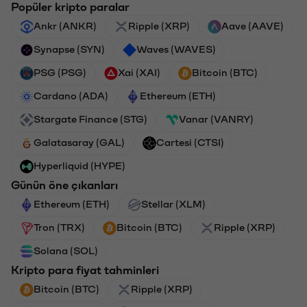
Popüler kripto paralar
Ankr (ANKR)
Ripple (XRP)
Aave (AAVE)
Synapse (SYN)
Waves (WAVES)
PSG (PSG)
Xai (XAI)
Bitcoin (BTC)
Cardano (ADA)
Ethereum (ETH)
Stargate Finance (STG)
Vanar (VANRY)
Galatasaray (GAL)
Cartesi (CTSI)
Hyperliquid (HYPE)
Günün öne çıkanları
Ethereum (ETH)
Stellar (XLM)
Tron (TRX)
Bitcoin (BTC)
Ripple (XRP)
Solana (SOL)
Kripto para fiyat tahminleri
Bitcoin (BTC)
Ripple (XRP)