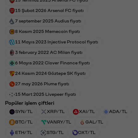
15 Şubat 2026 Arsenal FC fiyatı
7 september 2025 Audius fiyatı
8 Kasım 2025 Memecoin fiyatı
11 Mayıs 2023 Injective Protocol fiyatı
3 february 2022 AC Milan fiyatı
6 Mayıs 2022 Clover Finance fiyatı
24 Kasım 2024 Göztepe SK fiyatı
27 may 2026 Plume fiyatı
15 Mart 2025 Livepeer fiyatı
Popüler işlem çiftleri
SYN/TL
XRP/TL
XAI/TL
ADA/TL
BTC/TL
VANRY/TL
GAL/TL
ETH/TL
STG/TL
OXT/TL