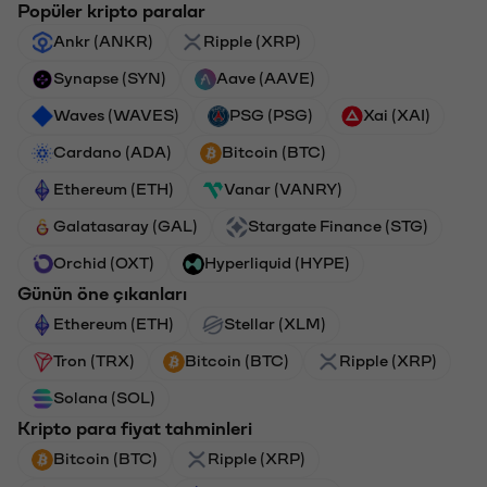
Popüler kripto paralar
Ankr (ANKR)
Ripple (XRP)
Synapse (SYN)
Aave (AAVE)
Waves (WAVES)
PSG (PSG)
Xai (XAI)
Cardano (ADA)
Bitcoin (BTC)
Ethereum (ETH)
Vanar (VANRY)
Galatasaray (GAL)
Stargate Finance (STG)
Orchid (OXT)
Hyperliquid (HYPE)
Günün öne çıkanları
Ethereum (ETH)
Stellar (XLM)
Tron (TRX)
Bitcoin (BTC)
Ripple (XRP)
Solana (SOL)
Kripto para fiyat tahminleri
Bitcoin (BTC)
Ripple (XRP)