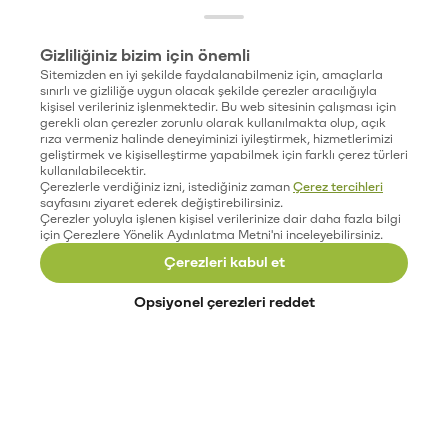
Gizliliğiniz bizim için önemli
Sitemizden en iyi şekilde faydalanabilmeniz için, amaçlarla
sınırlı ve gizliliğe uygun olacak şekilde çerezler aracılığıyla
kişisel verileriniz işlenmektedir. Bu web sitesinin çalışması için
gerekli olan çerezler zorunlu olarak kullanılmakta olup, açık
rıza vermeniz halinde deneyiminizi iyileştirmek, hizmetlerimizi
geliştirmek ve kişiselleştirme yapabilmek için farklı çerez türleri
kullanılabilecektir.
Çerezlerle verdiğiniz izni, istediğiniz zaman
Çerez tercihleri
sayfasını ziyaret ederek değiştirebilirsiniz.
Çerezler yoluyla işlenen kişisel verilerinize dair daha fazla bilgi
için Çerezlere Yönelik Aydınlatma Metni'ni inceleyebilirsiniz.
Çerezleri kabul et
Opsiyonel çerezleri reddet
Paribu’yu keşfet