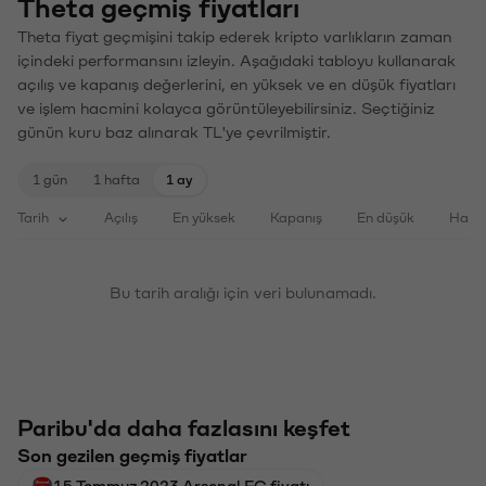
Theta geçmiş fiyatları
Theta fiyat geçmişini takip ederek kripto varlıkların zaman
içindeki performansını izleyin. Aşağıdaki tabloyu kullanarak
açılış ve kapanış değerlerini, en yüksek ve en düşük fiyatları
ve işlem hacmini kolayca görüntüleyebilirsiniz. Seçtiğiniz
günün kuru baz alınarak TL'ye çevrilmiştir.
1 gün
1 hafta
1 ay
Tarih
Açılış
En yüksek
Kapanış
En düşük
Haci
Bu tarih aralığı için veri bulunamadı.
Paribu'da daha fazlasını keşfet
Son gezilen geçmiş fiyatlar
15 Temmuz 2023 Arsenal FC fiyatı