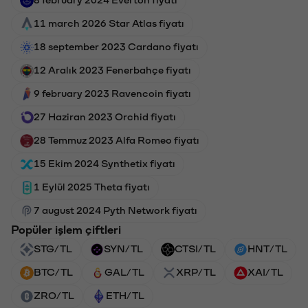
8 february 2024 Everton fiyatı
11 march 2026 Star Atlas fiyatı
18 september 2023 Cardano fiyatı
12 Aralık 2023 Fenerbahçe fiyatı
9 february 2023 Ravencoin fiyatı
27 Haziran 2023 Orchid fiyatı
28 Temmuz 2023 Alfa Romeo fiyatı
15 Ekim 2024 Synthetix fiyatı
1 Eylül 2025 Theta fiyatı
7 august 2024 Pyth Network fiyatı
Popüler işlem çiftleri
STG/TL
SYN/TL
CTSI/TL
HNT/TL
BTC/TL
GAL/TL
XRP/TL
XAI/TL
ZRO/TL
ETH/TL