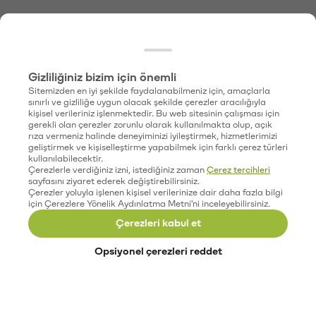
Gizliliğiniz bizim için önemli
Sitemizden en iyi şekilde faydalanabilmeniz için, amaçlarla
sınırlı ve gizliliğe uygun olacak şekilde çerezler aracılığıyla
kişisel verileriniz işlenmektedir. Bu web sitesinin çalışması için
gerekli olan çerezler zorunlu olarak kullanılmakta olup, açık
rıza vermeniz halinde deneyiminizi iyileştirmek, hizmetlerimizi
geliştirmek ve kişiselleştirme yapabilmek için farklı çerez türleri
kullanılabilecektir.
Çerezlerle verdiğiniz izni, istediğiniz zaman
Çerez tercihleri
sayfasını ziyaret ederek değiştirebilirsiniz.
Çerezler yoluyla işlenen kişisel verilerinize dair daha fazla bilgi
için Çerezlere Yönelik Aydınlatma Metni'ni inceleyebilirsiniz.
Çerezleri kabul et
Opsiyonel çerezleri reddet