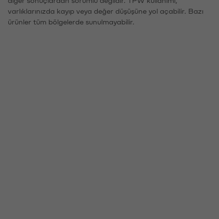
diğer sonuçlardan sorumlu değildir. TPW kullanımı,
varlıklarınızda kayıp veya değer düşüşüne yol açabilir. Bazı
ürünler tüm bölgelerde sunulmayabilir.