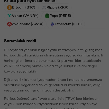
Kripto para fiyat tahminleri
Bitcoin (BTC)
Ripple (XRP)
Vanar (VANRY)
Pepe (PEPE)
Avalanche (AVAX)
Ethereum (ETH)
Sorumluluk reddi
Bu sayfada yer alan bilgiler yatırım tavsiyesi niteliği taşımaz.
Paribu, dijital varlıkların alım-satımı veya saklanmasıyla ilgili
herhangi bir öneride bulunmaz. Kripto varlıklar (stablecoin
ve NFT'ler dahil), yüksek volatiliteye sahiptir ve ani değer
kayıpları yaşanabilir.
Dijital varlık işlemleri yapmadan önce finansal durumunuzu
dikkatlice değerlendirin ve gerekli durumlarda hukuk, vergi
veya yatırım danışmanınızdan destek alın.
Paribu, üçüncü taraf web sitelerinin (TPW) içeriklerinden
veya kullanımından kaynaklanabilecek zarar, kayıp veya