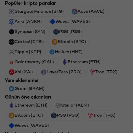
Popüler kripto paralar
Stargate Finance (STG)
Aave (AAVE)
Ankr (ANKR)
Waves (WAVES)
Synapse (SYN)
PSG (PSG)
Cartesi (CTSI)
Bitcoin (BTC)
Ripple (XRP)
Helium (HNT)
Galatasaray (GAL)
Ethereum (ETH)
Xai (XAI)
LayerZero (ZRO)
Tron (TRX)
Yeni eklenenler
Gram (GRAM)
Günün öne çıkanları
Ethereum (ETH)
Stellar (XLM)
Bitcoin (BTC)
PSG (PSG)
Tron (TRX)
Waves (WAVES)