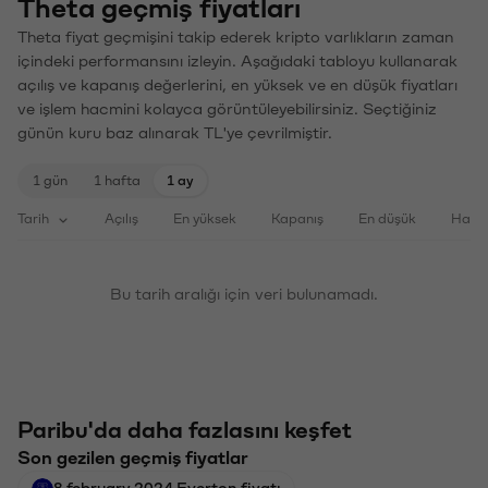
Theta geçmiş fiyatları
Theta fiyat geçmişini takip ederek kripto varlıkların zaman
içindeki performansını izleyin. Aşağıdaki tabloyu kullanarak
açılış ve kapanış değerlerini, en yüksek ve en düşük fiyatları
ve işlem hacmini kolayca görüntüleyebilirsiniz. Seçtiğiniz
günün kuru baz alınarak TL'ye çevrilmiştir.
1 gün
1 hafta
1 ay
Tarih
Açılış
En yüksek
Kapanış
En düşük
Haci
Bu tarih aralığı için veri bulunamadı.
Paribu'da daha fazlasını keşfet
Son gezilen geçmiş fiyatlar