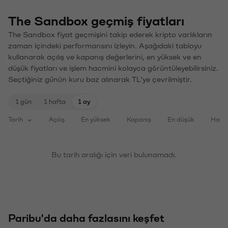
The Sandbox geçmiş fiyatları
The Sandbox fiyat geçmişini takip ederek kripto varlıkların
zaman içindeki performansını izleyin. Aşağıdaki tabloyu
kullanarak açılış ve kapanış değerlerini, en yüksek ve en
düşük fiyatları ve işlem hacmini kolayca görüntüleyebilirsiniz.
Seçtiğiniz günün kuru baz alınarak TL'ye çevrilmiştir.
1 gün
1 hafta
1 ay
Tarih
Açılış
En yüksek
Kapanış
En düşük
Haci
Bu tarih aralığı için veri bulunamadı.
Paribu'da daha fazlasını keşfet