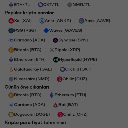
ETH/TL
OXT/TL
NMR/TL
Popüler kripto paralar
Xai (XAI)
Ankr (ANKR)
Aave (AAVE)
PSG (PSG)
Waves (WAVES)
Cardano (ADA)
Synapse (SYN)
Bitcoin (BTC)
Ripple (XRP)
Ethereum (ETH)
Hyperliquid (HYPE)
Galatasaray (GAL)
Orchid (OXT)
Numeraire (NMR)
Chiliz (CHZ)
Günün öne çıkanları
Bitcoin (BTC)
Ethereum (ETH)
Cardano (ADA)
Bat (BAT)
Dogecoin (DOGE)
Chiliz (CHZ)
Kripto para fiyat tahminleri