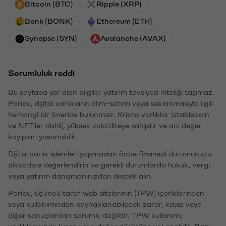
Bitcoin (BTC)
Ripple (XRP)
Bonk (BONK)
Ethereum (ETH)
Synapse (SYN)
Avalanche (AVAX)
Sorumluluk reddi
Bu sayfada yer alan bilgiler yatırım tavsiyesi niteliği taşımaz.
Paribu, dijital varlıkların alım-satımı veya saklanmasıyla ilgili
herhangi bir öneride bulunmaz. Kripto varlıklar (stablecoin
ve NFT'ler dahil), yüksek volatiliteye sahiptir ve ani değer
kayıpları yaşanabilir.
Dijital varlık işlemleri yapmadan önce finansal durumunuzu
dikkatlice değerlendirin ve gerekli durumlarda hukuk, vergi
veya yatırım danışmanınızdan destek alın.
Paribu, üçüncü taraf web sitelerinin (TPW) içeriklerinden
veya kullanımından kaynaklanabilecek zarar, kayıp veya
diğer sonuçlardan sorumlu değildir. TPW kullanımı,
varlıklarınızda kayıp veya değer düşüşüne yol açabilir. Bazı