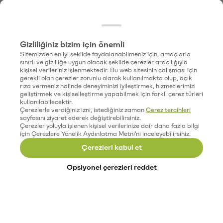
Gizliliğiniz bizim için önemli
Sitemizden en iyi şekilde faydalanabilmeniz için, amaçlarla
sınırlı ve gizliliğe uygun olacak şekilde çerezler aracılığıyla
kişisel verileriniz işlenmektedir. Bu web sitesinin çalışması için
gerekli olan çerezler zorunlu olarak kullanılmakta olup, açık
rıza vermeniz halinde deneyiminizi iyileştirmek, hizmetlerimizi
geliştirmek ve kişiselleştirme yapabilmek için farklı çerez türleri
kullanılabilecektir.
Çerezlerle verdiğiniz izni, istediğiniz zaman
Çerez tercihleri
sayfasını ziyaret ederek değiştirebilirsiniz.
Çerezler yoluyla işlenen kişisel verilerinize dair daha fazla bilgi
için Çerezlere Yönelik Aydınlatma Metni'ni inceleyebilirsiniz.
Çerezleri kabul et
Opsiyonel çerezleri reddet