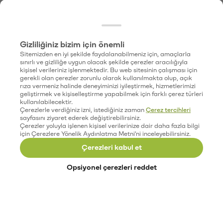
Gizliliğiniz bizim için önemli
Sitemizden en iyi şekilde faydalanabilmeniz için, amaçlarla
sınırlı ve gizliliğe uygun olacak şekilde çerezler aracılığıyla
kişisel verileriniz işlenmektedir. Bu web sitesinin çalışması için
gerekli olan çerezler zorunlu olarak kullanılmakta olup, açık
rıza vermeniz halinde deneyiminizi iyileştirmek, hizmetlerimizi
geliştirmek ve kişiselleştirme yapabilmek için farklı çerez türleri
kullanılabilecektir.
Çerezlerle verdiğiniz izni, istediğiniz zaman
Çerez tercihleri
sayfasını ziyaret ederek değiştirebilirsiniz.
Çerezler yoluyla işlenen kişisel verilerinize dair daha fazla bilgi
için Çerezlere Yönelik Aydınlatma Metni'ni inceleyebilirsiniz.
Çerezleri kabul et
Opsiyonel çerezleri reddet