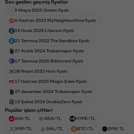
Son gezilen geçmiş fiyatlar
9 Mayıs 2025 Golem fiyatı
6 Haziran 2023 MyNeighborAlice fiyatı
19 Ocak 2025 Litecoin fiyatı
21 Temmuz 2022 The Sandbox fiyatı
27 Aralık 2024 Trabzonspor fiyatı
17 Temmuz 2025 Bittorrent fiyatı
28 Nisan 2022 Holo fiyatı
17 Haziran 2025 Magic Eden fiyatı
27 december 2024 Trabzonspor fiyatı
13 Şubat 2026 DoubleZero fiyatı
Popüler işlem çiftleri
XAI/TL
ADA/TL
HYPE/TL
XRP/TL
GAL/TL
BTC/TL
SYN/TL