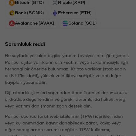
Bitcoin (BTC)
Ripple (XRP)
Bonk (BONK)
Ethereum (ETH)
Avalanche (AVAX)
Solana (SOL)
Sorumluluk reddi
Bu sayfada yer alan bilgiler yatırım tavsiyesi niteliği taşımaz.
Paribu, dijital varlıkların alım-satımı veya saklanmasıyla ilgili
herhangi bir öneride bulunmaz. Kripto varlıklar (stablecoin
ve NFT'ler dahil), yüksek volatiliteye sahiptir ve ani değer
kayıpları yaşanabilir.
Dijital varlık işlemleri yapmadan önce finansal durumunuzu
dikkatlice değerlendirin ve gerekli durumlarda hukuk, vergi
veya yatırım danışmanınızdan destek alın.
Paribu, üçüncü taraf web sitelerinin (TPW) içeriklerinden
veya kullanımından kaynaklanabilecek zarar, kayıp veya
diğer sonuçlardan sorumlu değildir. TPW kullanımı,
varlıklarınızda kayıp veya değer düşüşüne yol açabilir. Bazı