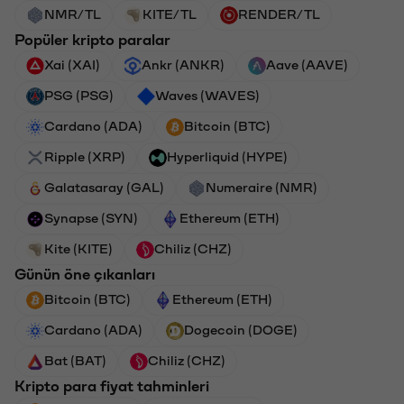
NMR/TL
KITE/TL
RENDER/TL
Popüler kripto paralar
Xai (XAI)
Ankr (ANKR)
Aave (AAVE)
PSG (PSG)
Waves (WAVES)
Cardano (ADA)
Bitcoin (BTC)
Ripple (XRP)
Hyperliquid (HYPE)
Galatasaray (GAL)
Numeraire (NMR)
Synapse (SYN)
Ethereum (ETH)
Kite (KITE)
Chiliz (CHZ)
Günün öne çıkanları
Bitcoin (BTC)
Ethereum (ETH)
Cardano (ADA)
Dogecoin (DOGE)
Bat (BAT)
Chiliz (CHZ)
Kripto para fiyat tahminleri