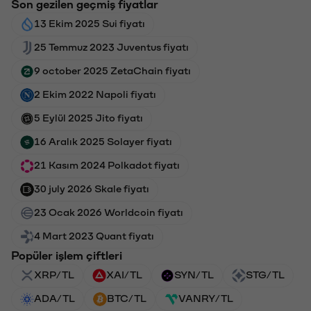
Son gezilen geçmiş fiyatlar
13 Ekim 2025 Sui fiyatı
25 Temmuz 2023 Juventus fiyatı
9 october 2025 ZetaChain fiyatı
2 Ekim 2022 Napoli fiyatı
5 Eylül 2025 Jito fiyatı
16 Aralık 2025 Solayer fiyatı
21 Kasım 2024 Polkadot fiyatı
30 july 2026 Skale fiyatı
23 Ocak 2026 Worldcoin fiyatı
4 Mart 2023 Quant fiyatı
Popüler işlem çiftleri
XRP/TL
XAI/TL
SYN/TL
STG/TL
ADA/TL
BTC/TL
VANRY/TL