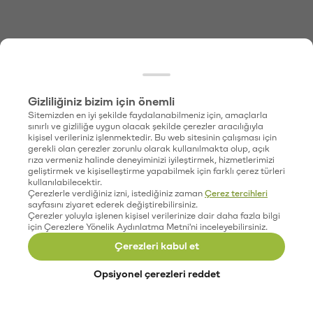
Gizliliğiniz bizim için önemli
Sitemizden en iyi şekilde faydalanabilmeniz için, amaçlarla
sınırlı ve gizliliğe uygun olacak şekilde çerezler aracılığıyla
kişisel verileriniz işlenmektedir. Bu web sitesinin çalışması için
gerekli olan çerezler zorunlu olarak kullanılmakta olup, açık
rıza vermeniz halinde deneyiminizi iyileştirmek, hizmetlerimizi
geliştirmek ve kişiselleştirme yapabilmek için farklı çerez türleri
kullanılabilecektir.
Çerezlerle verdiğiniz izni, istediğiniz zaman
Çerez tercihleri
sayfasını ziyaret ederek değiştirebilirsiniz.
Çerezler yoluyla işlenen kişisel verilerinize dair daha fazla bilgi
için Çerezlere Yönelik Aydınlatma Metni'ni inceleyebilirsiniz.
Çerezleri kabul et
Opsiyonel çerezleri reddet