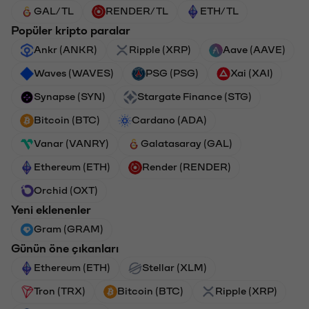
GAL/TL
RENDER/TL
ETH/TL
Popüler kripto paralar
Ankr (ANKR)
Ripple (XRP)
Aave (AAVE)
Waves (WAVES)
PSG (PSG)
Xai (XAI)
Synapse (SYN)
Stargate Finance (STG)
Bitcoin (BTC)
Cardano (ADA)
Vanar (VANRY)
Galatasaray (GAL)
Ethereum (ETH)
Render (RENDER)
Orchid (OXT)
Yeni eklenenler
Gram (GRAM)
Günün öne çıkanları
Ethereum (ETH)
Stellar (XLM)
Tron (TRX)
Bitcoin (BTC)
Ripple (XRP)