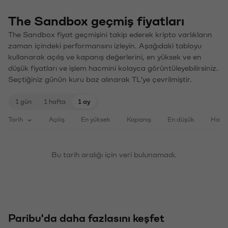
The Sandbox geçmiş fiyatları
The Sandbox fiyat geçmişini takip ederek kripto varlıkların
zaman içindeki performansını izleyin. Aşağıdaki tabloyu
kullanarak açılış ve kapanış değerlerini, en yüksek ve en
düşük fiyatları ve işlem hacmini kolayca görüntüleyebilirsiniz.
Seçtiğiniz günün kuru baz alınarak TL'ye çevrilmiştir.
1 gün
1 hafta
1 ay
Tarih
Açılış
En yüksek
Kapanış
En düşük
Haci
Bu tarih aralığı için veri bulunamadı.
Paribu'da daha fazlasını keşfet