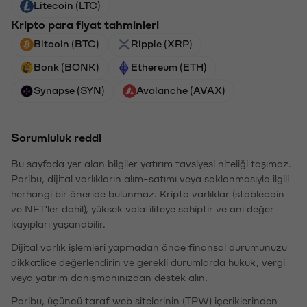
Litecoin (LTC)
Kripto para fiyat tahminleri
Bitcoin (BTC)
Ripple (XRP)
Bonk (BONK)
Ethereum (ETH)
Synapse (SYN)
Avalanche (AVAX)
Sorumluluk reddi
Bu sayfada yer alan bilgiler yatırım tavsiyesi niteliği taşımaz.
Paribu, dijital varlıkların alım-satımı veya saklanmasıyla ilgili
herhangi bir öneride bulunmaz. Kripto varlıklar (stablecoin
ve NFT'ler dahil), yüksek volatiliteye sahiptir ve ani değer
kayıpları yaşanabilir.
Dijital varlık işlemleri yapmadan önce finansal durumunuzu
dikkatlice değerlendirin ve gerekli durumlarda hukuk, vergi
veya yatırım danışmanınızdan destek alın.
Paribu, üçüncü taraf web sitelerinin (TPW) içeriklerinden