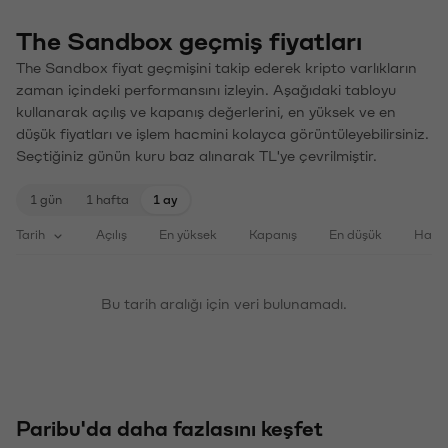
The Sandbox geçmiş fiyatları
The Sandbox fiyat geçmişini takip ederek kripto varlıkların
zaman içindeki performansını izleyin. Aşağıdaki tabloyu
kullanarak açılış ve kapanış değerlerini, en yüksek ve en
düşük fiyatları ve işlem hacmini kolayca görüntüleyebilirsiniz.
Seçtiğiniz günün kuru baz alınarak TL'ye çevrilmiştir.
1 gün
1 hafta
1 ay
Tarih
Açılış
En yüksek
Kapanış
En düşük
Haci
Bu tarih aralığı için veri bulunamadı.
Paribu'da daha fazlasını keşfet