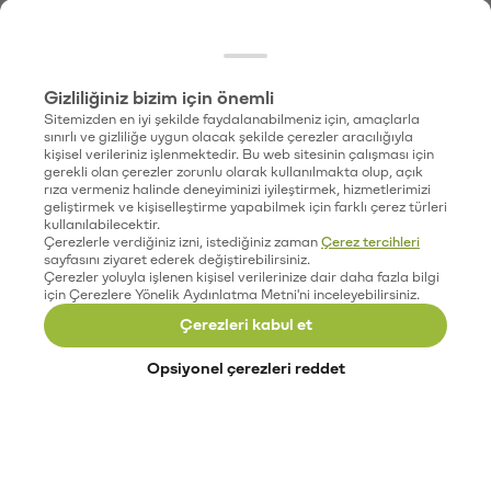
Gizliliğiniz bizim için önemli
Sitemizden en iyi şekilde faydalanabilmeniz için, amaçlarla
sınırlı ve gizliliğe uygun olacak şekilde çerezler aracılığıyla
kişisel verileriniz işlenmektedir. Bu web sitesinin çalışması için
gerekli olan çerezler zorunlu olarak kullanılmakta olup, açık
rıza vermeniz halinde deneyiminizi iyileştirmek, hizmetlerimizi
geliştirmek ve kişiselleştirme yapabilmek için farklı çerez türleri
kullanılabilecektir.
Çerezlerle verdiğiniz izni, istediğiniz zaman
Çerez tercihleri
sayfasını ziyaret ederek değiştirebilirsiniz.
Çerezler yoluyla işlenen kişisel verilerinize dair daha fazla bilgi
için Çerezlere Yönelik Aydınlatma Metni'ni inceleyebilirsiniz.
Çerezleri kabul et
Opsiyonel çerezleri reddet