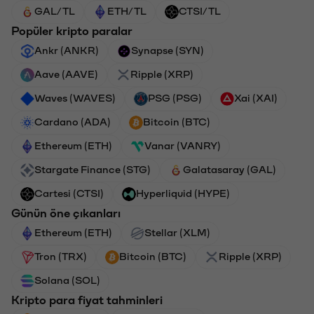
GAL/TL
ETH/TL
CTSI/TL
Popüler kripto paralar
Ankr (ANKR)
Synapse (SYN)
Aave (AAVE)
Ripple (XRP)
Waves (WAVES)
PSG (PSG)
Xai (XAI)
Cardano (ADA)
Bitcoin (BTC)
Ethereum (ETH)
Vanar (VANRY)
Stargate Finance (STG)
Galatasaray (GAL)
Cartesi (CTSI)
Hyperliquid (HYPE)
Günün öne çıkanları
Ethereum (ETH)
Stellar (XLM)
Tron (TRX)
Bitcoin (BTC)
Ripple (XRP)
Solana (SOL)
Kripto para fiyat tahminleri