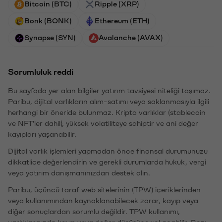
Bitcoin (BTC)
Ripple (XRP)
Bonk (BONK)
Ethereum (ETH)
Synapse (SYN)
Avalanche (AVAX)
Sorumluluk reddi
Bu sayfada yer alan bilgiler yatırım tavsiyesi niteliği taşımaz.
Paribu, dijital varlıkların alım-satımı veya saklanmasıyla ilgili
herhangi bir öneride bulunmaz. Kripto varlıklar (stablecoin
ve NFT'ler dahil), yüksek volatiliteye sahiptir ve ani değer
kayıpları yaşanabilir.
Dijital varlık işlemleri yapmadan önce finansal durumunuzu
dikkatlice değerlendirin ve gerekli durumlarda hukuk, vergi
veya yatırım danışmanınızdan destek alın.
Paribu, üçüncü taraf web sitelerinin (TPW) içeriklerinden
veya kullanımından kaynaklanabilecek zarar, kayıp veya
diğer sonuçlardan sorumlu değildir. TPW kullanımı,
varlıklarınızda kayıp veya değer düşüşüne yol açabilir. Bazı