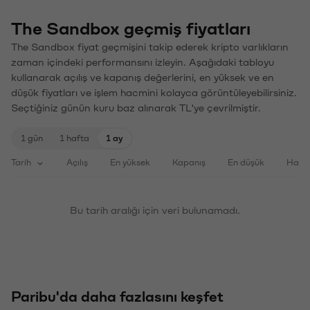
The Sandbox geçmiş fiyatları
The Sandbox fiyat geçmişini takip ederek kripto varlıkların
zaman içindeki performansını izleyin. Aşağıdaki tabloyu
kullanarak açılış ve kapanış değerlerini, en yüksek ve en
düşük fiyatları ve işlem hacmini kolayca görüntüleyebilirsiniz.
Seçtiğiniz günün kuru baz alınarak TL'ye çevrilmiştir.
1 gün
1 hafta
1 ay
Tarih
Açılış
En yüksek
Kapanış
En düşük
Haci
Bu tarih aralığı için veri bulunamadı.
Paribu'da daha fazlasını keşfet