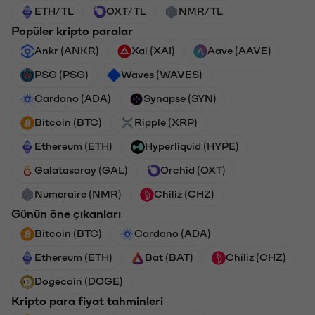
ETH/TL
OXT/TL
NMR/TL
Popüler kripto paralar
Ankr (ANKR)
Xai (XAI)
Aave (AAVE)
PSG (PSG)
Waves (WAVES)
Cardano (ADA)
Synapse (SYN)
Bitcoin (BTC)
Ripple (XRP)
Ethereum (ETH)
Hyperliquid (HYPE)
Galatasaray (GAL)
Orchid (OXT)
Numeraire (NMR)
Chiliz (CHZ)
Günün öne çıkanları
Bitcoin (BTC)
Cardano (ADA)
Ethereum (ETH)
Bat (BAT)
Chiliz (CHZ)
Dogecoin (DOGE)
Kripto para fiyat tahminleri