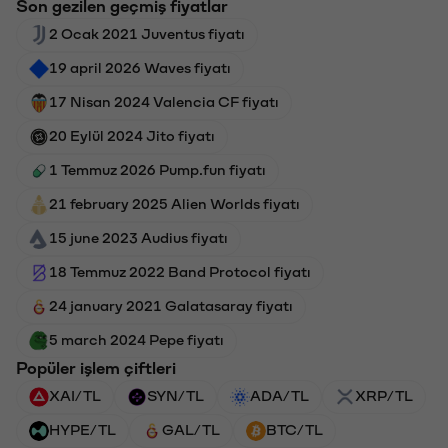
Son gezilen geçmiş fiyatlar
2 Ocak 2021 Juventus fiyatı
19 april 2026 Waves fiyatı
17 Nisan 2024 Valencia CF fiyatı
20 Eylül 2024 Jito fiyatı
1 Temmuz 2026 Pump.fun fiyatı
21 february 2025 Alien Worlds fiyatı
15 june 2023 Audius fiyatı
18 Temmuz 2022 Band Protocol fiyatı
24 january 2021 Galatasaray fiyatı
5 march 2024 Pepe fiyatı
Popüler işlem çiftleri
XAI/TL
SYN/TL
ADA/TL
XRP/TL
HYPE/TL
GAL/TL
BTC/TL