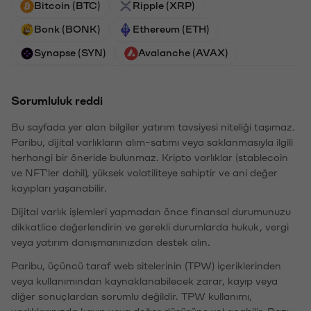
Bitcoin (BTC)
Ripple (XRP)
Bonk (BONK)
Ethereum (ETH)
Synapse (SYN)
Avalanche (AVAX)
Sorumluluk reddi
Bu sayfada yer alan bilgiler yatırım tavsiyesi niteliği taşımaz.
Paribu, dijital varlıkların alım-satımı veya saklanmasıyla ilgili
herhangi bir öneride bulunmaz. Kripto varlıklar (stablecoin
ve NFT'ler dahil), yüksek volatiliteye sahiptir ve ani değer
kayıpları yaşanabilir.
Dijital varlık işlemleri yapmadan önce finansal durumunuzu
dikkatlice değerlendirin ve gerekli durumlarda hukuk, vergi
veya yatırım danışmanınızdan destek alın.
Paribu, üçüncü taraf web sitelerinin (TPW) içeriklerinden
veya kullanımından kaynaklanabilecek zarar, kayıp veya
diğer sonuçlardan sorumlu değildir. TPW kullanımı,
varlıklarınızda kayıp veya değer düşüşüne yol açabilir. Bazı