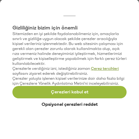
Gizliliğiniz bizim için önemli
Sitemizden en iyi şekilde faydalanabilmeniz için, amaçlarla
sınırlı ve gizliliğe uygun olacak şekilde çerezler aracılığıyla
kişisel verileriniz işlenmektedir. Bu web sitesinin çalışması için
gerekli olan çerezler zorunlu olarak kullanılmakta olup, açık
rıza vermeniz halinde deneyiminizi iyileştirmek, hizmetlerimizi
geliştirmek ve kişiselleştirme yapabilmek için farklı çerez türleri
kullanılabilecektir.
Çerezlerle verdiğiniz izni, istediğiniz zaman
Çerez tercihleri
sayfasını ziyaret ederek değiştirebilirsiniz.
Çerezler yoluyla işlenen kişisel verilerinize dair daha fazla bilgi
için Çerezlere Yönelik Aydınlatma Metni'ni inceleyebilirsiniz.
Çerezleri kabul et
Opsiyonel çerezleri reddet