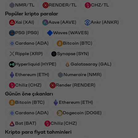
NMR/TL
RENDER/TL
CHZ/TL
Popüler kripto paralar
Xai (XAI)
Aave (AAVE)
Ankr (ANKR)
PSG (PSG)
Waves (WAVES)
Cardano (ADA)
Bitcoin (BTC)
Ripple (XRP)
Synapse (SYN)
Hyperliquid (HYPE)
Galatasaray (GAL)
Ethereum (ETH)
Numeraire (NMR)
Chiliz (CHZ)
Render (RENDER)
Günün öne çıkanları
Bitcoin (BTC)
Ethereum (ETH)
Cardano (ADA)
Dogecoin (DOGE)
Bat (BAT)
Chiliz (CHZ)
Kripto para fiyat tahminleri