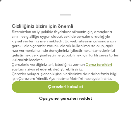
Gizliliğiniz bizim için önemli
Sitemizden en iyi şekilde faydalanabilmeniz için, amaçlarla
sınırlı ve gizliliğe uygun olacak şekilde çerezler aracılığıyla
kişisel verileriniz işlenmektedir. Bu web sitesinin çalışması için
gerekli olan çerezler zorunlu olarak kullanılmakta olup, açık
rıza vermeniz halinde deneyiminizi iyileştirmek, hizmetlerimizi
geliştirmek ve kişiselleştirme yapabilmek için farklı çerez türleri
kullanılabilecektir.
Çerezlerle verdiğiniz izni, istediğiniz zaman
Çerez tercihleri
sayfasını ziyaret ederek değiştirebilirsiniz.
Çerezler yoluyla işlenen kişisel verilerinize dair daha fazla bilgi
için Çerezlere Yönelik Aydınlatma Metni'ni inceleyebilirsiniz.
Çerezleri kabul et
Opsiyonel çerezleri reddet