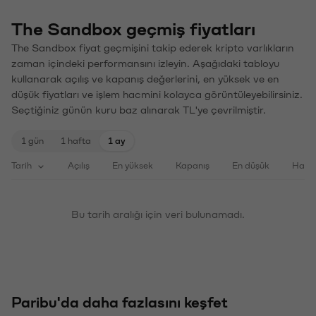
The Sandbox geçmiş fiyatları
The Sandbox fiyat geçmişini takip ederek kripto varlıkların
zaman içindeki performansını izleyin. Aşağıdaki tabloyu
kullanarak açılış ve kapanış değerlerini, en yüksek ve en
düşük fiyatları ve işlem hacmini kolayca görüntüleyebilirsiniz.
Seçtiğiniz günün kuru baz alınarak TL'ye çevrilmiştir.
1 gün
1 hafta
1 ay
Tarih
Açılış
En yüksek
Kapanış
En düşük
Haci
Bu tarih aralığı için veri bulunamadı.
Paribu'da daha fazlasını keşfet