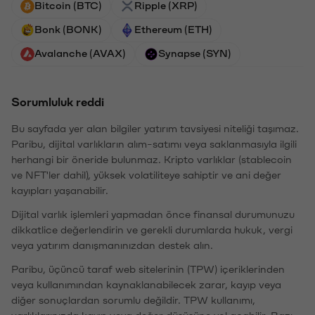
Bitcoin (BTC)
Ripple (XRP)
Bonk (BONK)
Ethereum (ETH)
Avalanche (AVAX)
Synapse (SYN)
Sorumluluk reddi
Bu sayfada yer alan bilgiler yatırım tavsiyesi niteliği taşımaz.
Paribu, dijital varlıkların alım-satımı veya saklanmasıyla ilgili
herhangi bir öneride bulunmaz. Kripto varlıklar (stablecoin
ve NFT'ler dahil), yüksek volatiliteye sahiptir ve ani değer
kayıpları yaşanabilir.
Dijital varlık işlemleri yapmadan önce finansal durumunuzu
dikkatlice değerlendirin ve gerekli durumlarda hukuk, vergi
veya yatırım danışmanınızdan destek alın.
Paribu, üçüncü taraf web sitelerinin (TPW) içeriklerinden
veya kullanımından kaynaklanabilecek zarar, kayıp veya
diğer sonuçlardan sorumlu değildir. TPW kullanımı,
varlıklarınızda kayıp veya değer düşüşüne yol açabilir. Bazı