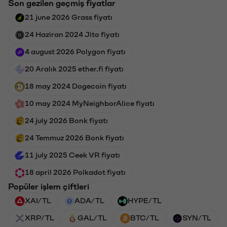
Son gezilen geçmiş fiyatlar
21 june 2026 Grass fiyatı
24 Haziran 2024 Jito fiyatı
4 august 2026 Polygon fiyatı
20 Aralık 2025 ether.fi fiyatı
18 may 2024 Dogecoin fiyatı
10 may 2024 MyNeighborAlice fiyatı
24 july 2026 Bonk fiyatı
24 Temmuz 2026 Bonk fiyatı
11 july 2025 Ceek VR fiyatı
18 april 2026 Polkadot fiyatı
Popüler işlem çiftleri
XAI/TL
ADA/TL
HYPE/TL
XRP/TL
GAL/TL
BTC/TL
SYN/TL