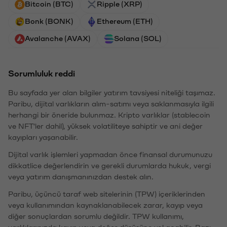
Bitcoin (BTC)
Ripple (XRP)
Bonk (BONK)
Ethereum (ETH)
Avalanche (AVAX)
Solana (SOL)
Sorumluluk reddi
Bu sayfada yer alan bilgiler yatırım tavsiyesi niteliği taşımaz.
Paribu, dijital varlıkların alım-satımı veya saklanmasıyla ilgili
herhangi bir öneride bulunmaz. Kripto varlıklar (stablecoin
ve NFT'ler dahil), yüksek volatiliteye sahiptir ve ani değer
kayıpları yaşanabilir.
Dijital varlık işlemleri yapmadan önce finansal durumunuzu
dikkatlice değerlendirin ve gerekli durumlarda hukuk, vergi
veya yatırım danışmanınızdan destek alın.
Paribu, üçüncü taraf web sitelerinin (TPW) içeriklerinden
veya kullanımından kaynaklanabilecek zarar, kayıp veya
diğer sonuçlardan sorumlu değildir. TPW kullanımı,
varlıklarınızda kayıp veya değer düşüşüne yol açabilir. Bazı