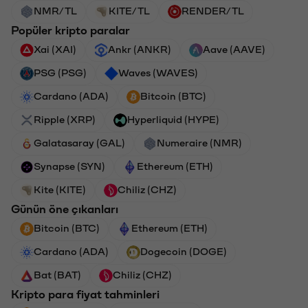
NMR/TL
KITE/TL
RENDER/TL
Popüler kripto paralar
Xai (XAI)
Ankr (ANKR)
Aave (AAVE)
PSG (PSG)
Waves (WAVES)
Cardano (ADA)
Bitcoin (BTC)
Ripple (XRP)
Hyperliquid (HYPE)
Galatasaray (GAL)
Numeraire (NMR)
Synapse (SYN)
Ethereum (ETH)
Kite (KITE)
Chiliz (CHZ)
Günün öne çıkanları
Bitcoin (BTC)
Ethereum (ETH)
Cardano (ADA)
Dogecoin (DOGE)
Bat (BAT)
Chiliz (CHZ)
Kripto para fiyat tahminleri