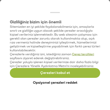
Gizliliğiniz bizim için önemli
Sitemizden en iyi şekilde faydalanabilmeniz için, amaçlarla
sınırlı ve gizliliğe uygun olacak şekilde çerezler aracılığıyla
kişisel verileriniz işlenmektedir. Bu web sitesinin çalışması için
gerekli olan çerezler zorunlu olarak kullanılmakta olup, açık
rıza vermeniz halinde deneyiminizi iyileştirmek, hizmetlerimizi
geliştirmek ve kişiselleştirme yapabilmek için farklı çerez türleri
kullanılabilecektir.
Çerezlerle verdiğiniz izni, istediğiniz zaman
Çerez tercihleri
sayfasını ziyaret ederek değiştirebilirsiniz.
Çerezler yoluyla işlenen kişisel verilerinize dair daha fazla bilgi
için Çerezlere Yönelik Aydınlatma Metni'ni inceleyebilirsiniz.
Çerezleri kabul et
Opsiyonel çerezleri reddet