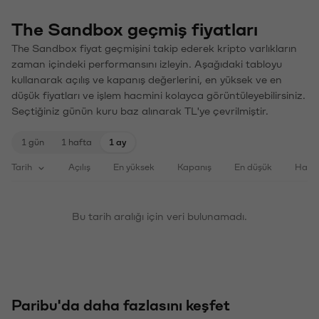
The Sandbox geçmiş fiyatları
The Sandbox fiyat geçmişini takip ederek kripto varlıkların
zaman içindeki performansını izleyin. Aşağıdaki tabloyu
kullanarak açılış ve kapanış değerlerini, en yüksek ve en
düşük fiyatları ve işlem hacmini kolayca görüntüleyebilirsiniz.
Seçtiğiniz günün kuru baz alınarak TL'ye çevrilmiştir.
1 gün
1 hafta
1 ay
Tarih
Açılış
En yüksek
Kapanış
En düşük
Haci
Bu tarih aralığı için veri bulunamadı.
Paribu'da daha fazlasını keşfet