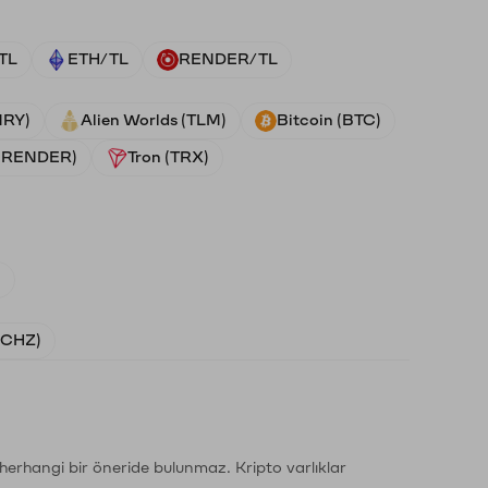
TL
ETH/TL
RENDER/TL
NRY)
Alien Worlds (TLM)
Bitcoin (BTC)
 (RENDER)
Tron (TRX)
)
 (CHZ)
li herhangi bir öneride bulunmaz. Kripto varlıklar