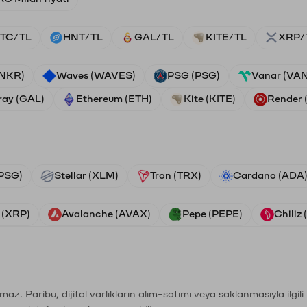
TC/TL
HNT/TL
GAL/TL
KITE/TL
XRP/
ANKR)
Waves (WAVES)
PSG (PSG)
Vanar (VA
ray (GAL)
Ethereum (ETH)
Kite (KITE)
Render
PSG)
Stellar (XLM)
Tron (TRX)
Cardano (ADA
 (XRP)
Avalanche (AVAX)
Pepe (PEPE)
Chiliz
şımaz. Paribu, dijital varlıkların alım-satımı veya saklanmasıyla ilgi