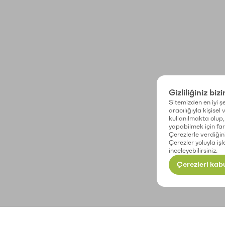
Gizliliğiniz biz
Sitemizden en iyi şe
aracılığıyla kişisel
kullanılmakta olup, 
yapabilmek için fark
Çerezlerle verdiğin
Çerezler yoluyla işl
inceleyebilirsiniz.
Çerezleri kabu