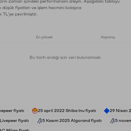
arın zaman içindeki performansını izleyin. Aşağıdaki tabloyu
n düşük fiyatları ve işlem hacmini kolayca
 TL'ye çevrilmiştir.
En yüksek
Kapanış
Bu tarih aralığı için veri bulunamadı.
epeer fiyatı
25 april 2022 Shiba Inu fiyatı
29 Nisan 
Livepeer fiyatı
5 Kasım 2025 Algorand fiyatı
5 novem
C Milan fiyatı