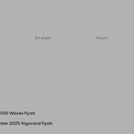
En düşük
Hacim
2020 Waves fiyatı
ber 2025 Algorand fiyatı