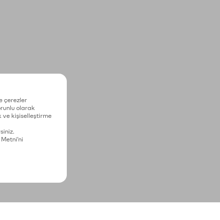
e çerezler
zorunlu olarak
 ve kişiselleştirme
siniz.
 Metni'ni