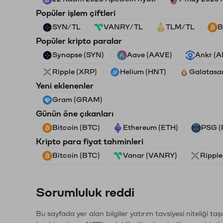
Popüler işlem çiftleri
SYN/TL
VANRY/TL
TLM/TL
B
Popüler kripto paralar
Synapse (SYN)
Aave (AAVE)
Ankr (
Ripple (XRP)
Helium (HNT)
Galatasa
Yeni eklenenler
Gram (GRAM)
Günün öne çıkanları
Bitcoin (BTC)
Ethereum (ETH)
PSG (
Kripto para fiyat tahminleri
Bitcoin (BTC)
Vanar (VANRY)
Ripple
Sorumluluk reddi
Bu sayfada yer alan bilgiler yatırım tavsiyesi niteliği ta