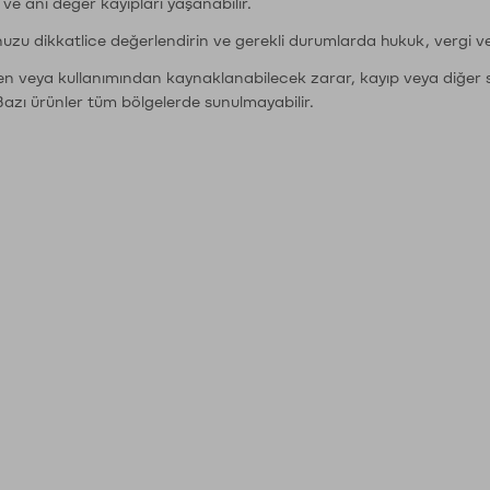
r ve ani değer kayıpları yaşanabilir.
nuzu dikkatlice değerlendirin ve gerekli durumlarda hukuk, vergi v
den veya kullanımından kaynaklanabilecek zarar, kayıp veya diğer 
Bazı ürünler tüm bölgelerde sunulmayabilir.