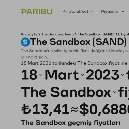
Kripto al/sat
Piyasalar
Anasayfa
The Sandbox fiyatı
The Sandbox (SAND) TL fiyat
The Sandbox (SAND) 
The Sandbox'un yıllar içindeki fiyat değişimini inceley
iyi analiz edin.
18 Mart 2023 tarihindeki The Sandbox fiyatı ne
18
Mart
2023
The Sandbox
f
₺13,41
≈
$0,688
The Sandbox geçmiş fiyatları