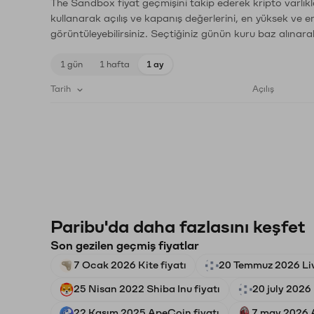
The Sandbox fiyat geçmişini takip ederek kripto varlıkl
kullanarak açılış ve kapanış değerlerini, en yüksek ve e
görüntüleyebilirsiniz. Seçtiğiniz günün kuru baz alınarak
1 gün
1 hafta
1 ay
Tarih
Açılış
Paribu'da daha fazlasını keşfet
Son gezilen geçmiş fiyatlar
7 Ocak 2026 Kite fiyatı
20 Temmuz 2026 Liv
25 Nisan 2022 Shiba Inu fiyatı
20 july 2026 
22 Kasım 2025 ApeCoin fiyatı
7 may 2026 A