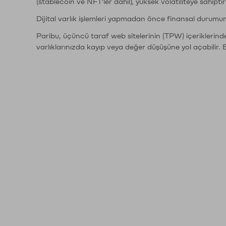
(stablecoin ve NFT'ler dahil), yüksek volatiliteye sahipti
Dijital varlık işlemleri yapmadan önce finansal durumu
Paribu, üçüncü taraf web sitelerinin (TPW) içeriklerin
varlıklarınızda kayıp veya değer düşüşüne yol açabilir. 