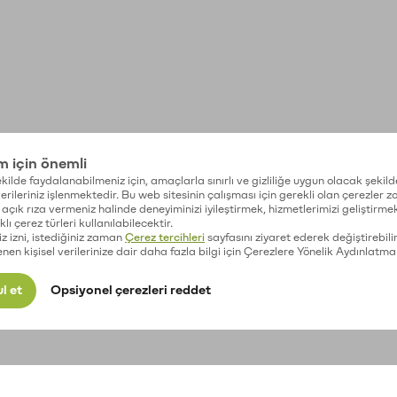
im için önemli
kilde faydalanabilmeniz için, amaçlarla sınırlı ve gizliliğe uygun olacak şekild
 verileriniz işlenmektedir. Bu web sitesinin çalışması için gerekli olan çerezler 
açık rıza vermeniz halinde deneyiminizi iyileştirmek, hizmetlerimizi geliştirmek
lı çerez türleri kullanılabilecektir.
iz izni, istediğiniz zaman
Çerez tercihleri
sayfasını ziyaret ederek değiştirebilir
enen kişisel verilerinize dair daha fazla bilgi için Çerezlere Yönelik Aydınlatma
l et
Opsiyonel çerezleri reddet