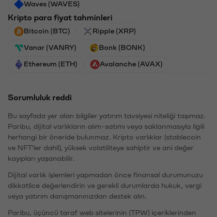
Waves (WAVES)
Kripto para fiyat tahminleri
Bitcoin (BTC)
Ripple (XRP)
Vanar (VANRY)
Bonk (BONK)
Ethereum (ETH)
Avalanche (AVAX)
Sorumluluk reddi
Bu sayfada yer alan bilgiler yatırım tavsiyesi niteliği taşımaz.
Paribu, dijital varlıkların alım-satımı veya saklanmasıyla ilgili
herhangi bir öneride bulunmaz. Kripto varlıklar (stablecoin
ve NFT'ler dahil), yüksek volatiliteye sahiptir ve ani değer
kayıpları yaşanabilir.
Dijital varlık işlemleri yapmadan önce finansal durumunuzu
dikkatlice değerlendirin ve gerekli durumlarda hukuk, vergi
veya yatırım danışmanınızdan destek alın.
Paribu, üçüncü taraf web sitelerinin (TPW) içeriklerinden