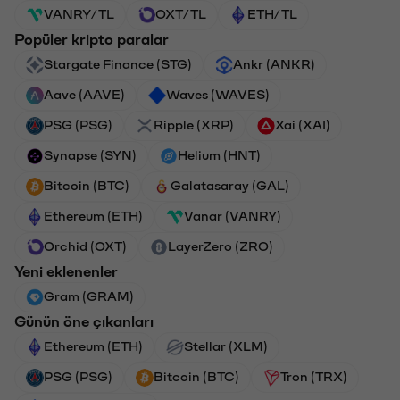
VANRY/TL
OXT/TL
ETH/TL
Popüler kripto paralar
Stargate Finance (STG)
Ankr (ANKR)
Aave (AAVE)
Waves (WAVES)
PSG (PSG)
Ripple (XRP)
Xai (XAI)
Synapse (SYN)
Helium (HNT)
Bitcoin (BTC)
Galatasaray (GAL)
Ethereum (ETH)
Vanar (VANRY)
Orchid (OXT)
LayerZero (ZRO)
Yeni eklenenler
Gram (GRAM)
Günün öne çıkanları
Ethereum (ETH)
Stellar (XLM)
PSG (PSG)
Bitcoin (BTC)
Tron (TRX)