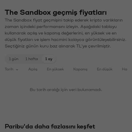
The Sandbox geçmiş fiyatları
The Sandbox fiyat geçmişini takip ederek kripto varlıkların
zaman içindeki performansını izleyin. Aşağıdaki tabloyu
kullanarak açılış ve kapanış değerlerini, en yüksek ve en
düşük fiyatları ve işlem hacmini kolayca görüntüleyebilirsiniz.
Seçtiğiniz günün kuru baz alınarak TL'ye çevrilmiştir.
1 gün
1 hafta
1 ay
Tarih
Açılış
En yüksek
Kapanış
En düşük
Haci
Bu tarih aralığı için veri bulunamadı.
Paribu'da daha fazlasını keşfet