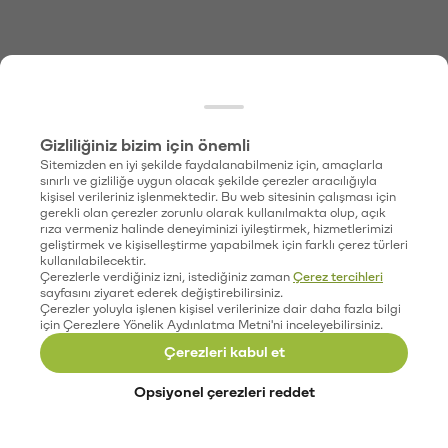
Gizliliğiniz bizim için önemli
Sitemizden en iyi şekilde faydalanabilmeniz için, amaçlarla
sınırlı ve gizliliğe uygun olacak şekilde çerezler aracılığıyla
kişisel verileriniz işlenmektedir. Bu web sitesinin çalışması için
gerekli olan çerezler zorunlu olarak kullanılmakta olup, açık
rıza vermeniz halinde deneyiminizi iyileştirmek, hizmetlerimizi
geliştirmek ve kişiselleştirme yapabilmek için farklı çerez türleri
kullanılabilecektir.
Çerezlerle verdiğiniz izni, istediğiniz zaman
Çerez tercihleri
sayfasını ziyaret ederek değiştirebilirsiniz.
Çerezler yoluyla işlenen kişisel verilerinize dair daha fazla bilgi
için Çerezlere Yönelik Aydınlatma Metni'ni inceleyebilirsiniz.
Çerezleri kabul et
Opsiyonel çerezleri reddet