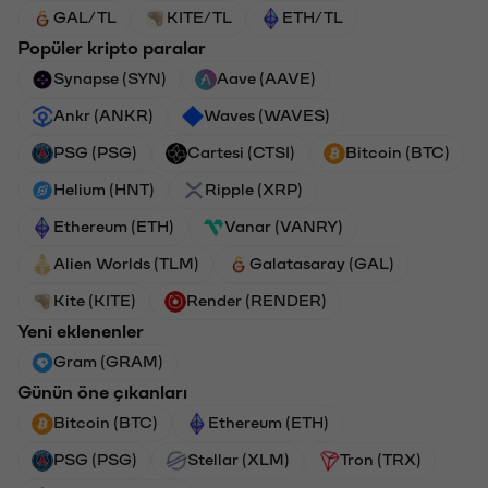
GAL/TL
KITE/TL
ETH/TL
Popüler kripto paralar
Synapse (SYN)
Aave (AAVE)
Ankr (ANKR)
Waves (WAVES)
PSG (PSG)
Cartesi (CTSI)
Bitcoin (BTC)
Helium (HNT)
Ripple (XRP)
Ethereum (ETH)
Vanar (VANRY)
Alien Worlds (TLM)
Galatasaray (GAL)
Kite (KITE)
Render (RENDER)
Yeni eklenenler
Gram (GRAM)
Günün öne çıkanları
Bitcoin (BTC)
Ethereum (ETH)
PSG (PSG)
Stellar (XLM)
Tron (TRX)