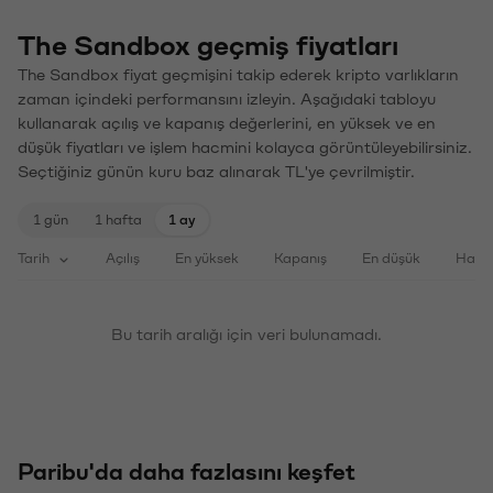
The Sandbox geçmiş fiyatları
The Sandbox fiyat geçmişini takip ederek kripto varlıkların
zaman içindeki performansını izleyin. Aşağıdaki tabloyu
kullanarak açılış ve kapanış değerlerini, en yüksek ve en
düşük fiyatları ve işlem hacmini kolayca görüntüleyebilirsiniz.
Seçtiğiniz günün kuru baz alınarak TL'ye çevrilmiştir.
1 gün
1 hafta
1 ay
Tarih
Açılış
En yüksek
Kapanış
En düşük
Haci
Bu tarih aralığı için veri bulunamadı.
Paribu'da daha fazlasını keşfet