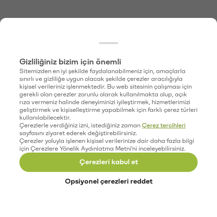
Gizliliğiniz bizim için önemli
Sitemizden en iyi şekilde faydalanabilmeniz için, amaçlarla
sınırlı ve gizliliğe uygun olacak şekilde çerezler aracılığıyla
kişisel verileriniz işlenmektedir. Bu web sitesinin çalışması için
gerekli olan çerezler zorunlu olarak kullanılmakta olup, açık
rıza vermeniz halinde deneyiminizi iyileştirmek, hizmetlerimizi
geliştirmek ve kişiselleştirme yapabilmek için farklı çerez türleri
kullanılabilecektir.
Çerezlerle verdiğiniz izni, istediğiniz zaman
Çerez tercihleri
sayfasını ziyaret ederek değiştirebilirsiniz.
Çerezler yoluyla işlenen kişisel verilerinize dair daha fazla bilgi
için Çerezlere Yönelik Aydınlatma Metni'ni inceleyebilirsiniz.
Çerezleri kabul et
Opsiyonel çerezleri reddet