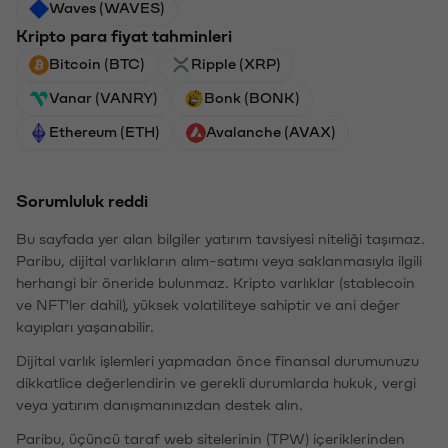
Waves (WAVES)
Kripto para fiyat tahminleri
Bitcoin (BTC)
Ripple (XRP)
Vanar (VANRY)
Bonk (BONK)
Ethereum (ETH)
Avalanche (AVAX)
Sorumluluk reddi
Bu sayfada yer alan bilgiler yatırım tavsiyesi niteliği taşımaz.
Paribu, dijital varlıkların alım-satımı veya saklanmasıyla ilgili
herhangi bir öneride bulunmaz. Kripto varlıklar (stablecoin
ve NFT'ler dahil), yüksek volatiliteye sahiptir ve ani değer
kayıpları yaşanabilir.
Dijital varlık işlemleri yapmadan önce finansal durumunuzu
dikkatlice değerlendirin ve gerekli durumlarda hukuk, vergi
veya yatırım danışmanınızdan destek alın.
Paribu, üçüncü taraf web sitelerinin (TPW) içeriklerinden