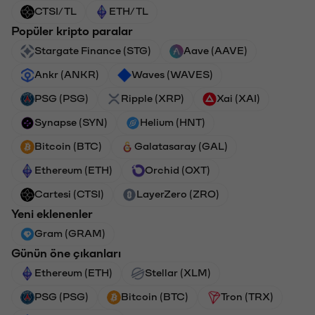
CTSI/TL
ETH/TL
Popüler kripto paralar
Stargate Finance (STG)
Aave (AAVE)
Ankr (ANKR)
Waves (WAVES)
PSG (PSG)
Ripple (XRP)
Xai (XAI)
Synapse (SYN)
Helium (HNT)
Bitcoin (BTC)
Galatasaray (GAL)
Ethereum (ETH)
Orchid (OXT)
Cartesi (CTSI)
LayerZero (ZRO)
Yeni eklenenler
Gram (GRAM)
Günün öne çıkanları
Ethereum (ETH)
Stellar (XLM)
PSG (PSG)
Bitcoin (BTC)
Tron (TRX)