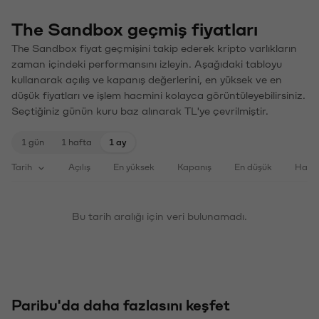
The Sandbox geçmiş fiyatları
The Sandbox fiyat geçmişini takip ederek kripto varlıkların
zaman içindeki performansını izleyin. Aşağıdaki tabloyu
kullanarak açılış ve kapanış değerlerini, en yüksek ve en
düşük fiyatları ve işlem hacmini kolayca görüntüleyebilirsiniz.
Seçtiğiniz günün kuru baz alınarak TL'ye çevrilmiştir.
1 gün
1 hafta
1 ay
Tarih
Açılış
En yüksek
Kapanış
En düşük
Haci
Bu tarih aralığı için veri bulunamadı.
Paribu'da daha fazlasını keşfet