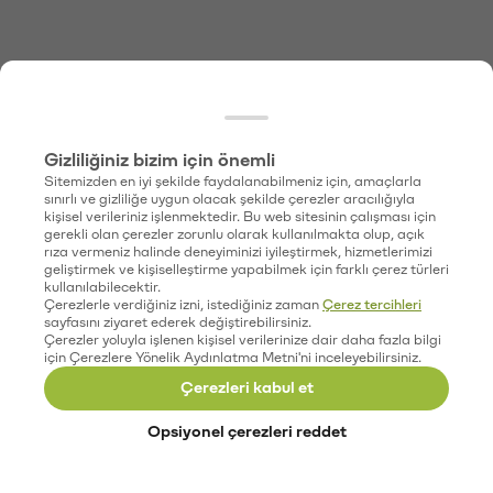
Gizliliğiniz bizim için önemli
Sitemizden en iyi şekilde faydalanabilmeniz için, amaçlarla
sınırlı ve gizliliğe uygun olacak şekilde çerezler aracılığıyla
kişisel verileriniz işlenmektedir. Bu web sitesinin çalışması için
gerekli olan çerezler zorunlu olarak kullanılmakta olup, açık
rıza vermeniz halinde deneyiminizi iyileştirmek, hizmetlerimizi
geliştirmek ve kişiselleştirme yapabilmek için farklı çerez türleri
kullanılabilecektir.
Çerezlerle verdiğiniz izni, istediğiniz zaman
Çerez tercihleri
sayfasını ziyaret ederek değiştirebilirsiniz.
Çerezler yoluyla işlenen kişisel verilerinize dair daha fazla bilgi
için Çerezlere Yönelik Aydınlatma Metni'ni inceleyebilirsiniz.
Çerezleri kabul et
Opsiyonel çerezleri reddet