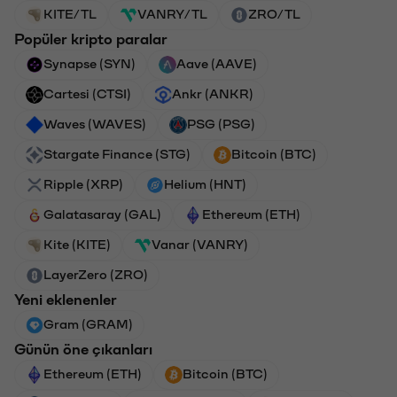
KITE/TL
VANRY/TL
ZRO/TL
Popüler kripto paralar
Synapse (SYN)
Aave (AAVE)
Cartesi (CTSI)
Ankr (ANKR)
Waves (WAVES)
PSG (PSG)
Stargate Finance (STG)
Bitcoin (BTC)
Ripple (XRP)
Helium (HNT)
Galatasaray (GAL)
Ethereum (ETH)
Kite (KITE)
Vanar (VANRY)
LayerZero (ZRO)
Yeni eklenenler
Gram (GRAM)
Günün öne çıkanları
Ethereum (ETH)
Bitcoin (BTC)