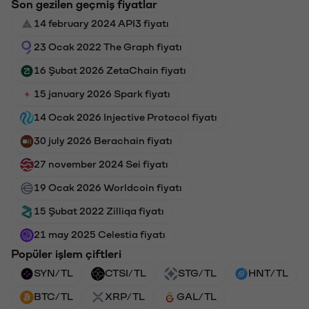
Son gezilen geçmiş fiyatlar
14 february 2024 API3 fiyatı
23 Ocak 2022 The Graph fiyatı
16 Şubat 2026 ZetaChain fiyatı
15 january 2026 Spark fiyatı
14 Ocak 2026 Injective Protocol fiyatı
30 july 2026 Berachain fiyatı
27 november 2024 Sei fiyatı
19 Ocak 2026 Worldcoin fiyatı
15 Şubat 2022 Zilliqa fiyatı
21 may 2025 Celestia fiyatı
Popüler işlem çiftleri
SYN/TL
CTSI/TL
STG/TL
HNT/TL
BTC/TL
XRP/TL
GAL/TL