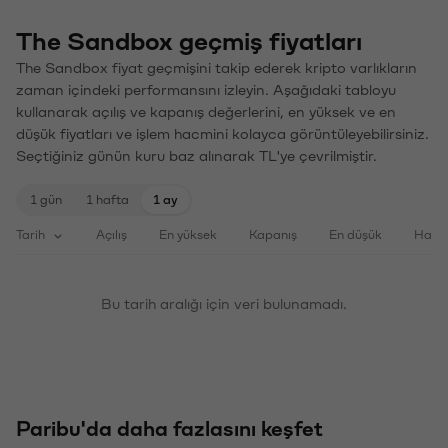
The Sandbox geçmiş fiyatları
The Sandbox fiyat geçmişini takip ederek kripto varlıkların
zaman içindeki performansını izleyin. Aşağıdaki tabloyu
kullanarak açılış ve kapanış değerlerini, en yüksek ve en
düşük fiyatları ve işlem hacmini kolayca görüntüleyebilirsiniz.
Seçtiğiniz günün kuru baz alınarak TL'ye çevrilmiştir.
1 gün
1 hafta
1 ay
Tarih
Açılış
En yüksek
Kapanış
En düşük
Haci
Bu tarih aralığı için veri bulunamadı.
Paribu'da daha fazlasını keşfet