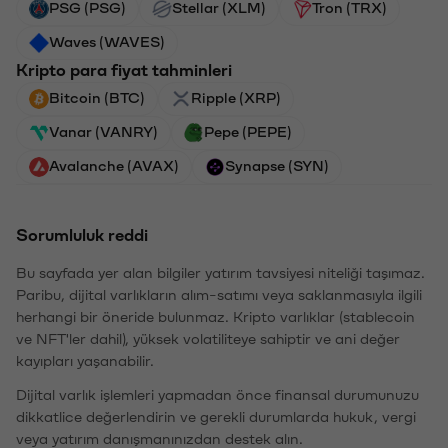
PSG (PSG)
Stellar (XLM)
Tron (TRX)
Waves (WAVES)
Kripto para fiyat tahminleri
Bitcoin (BTC)
Ripple (XRP)
Vanar (VANRY)
Pepe (PEPE)
Avalanche (AVAX)
Synapse (SYN)
Sorumluluk reddi
Bu sayfada yer alan bilgiler yatırım tavsiyesi niteliği taşımaz.
Paribu, dijital varlıkların alım-satımı veya saklanmasıyla ilgili
herhangi bir öneride bulunmaz. Kripto varlıklar (stablecoin
ve NFT'ler dahil), yüksek volatiliteye sahiptir ve ani değer
kayıpları yaşanabilir.
Dijital varlık işlemleri yapmadan önce finansal durumunuzu
dikkatlice değerlendirin ve gerekli durumlarda hukuk, vergi
veya yatırım danışmanınızdan destek alın.