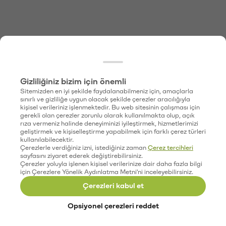
Gizliliğiniz bizim için önemli
Sitemizden en iyi şekilde faydalanabilmeniz için, amaçlarla
sınırlı ve gizliliğe uygun olacak şekilde çerezler aracılığıyla
kişisel verileriniz işlenmektedir. Bu web sitesinin çalışması için
gerekli olan çerezler zorunlu olarak kullanılmakta olup, açık
rıza vermeniz halinde deneyiminizi iyileştirmek, hizmetlerimizi
geliştirmek ve kişiselleştirme yapabilmek için farklı çerez türleri
kullanılabilecektir.
Çerezlerle verdiğiniz izni, istediğiniz zaman
Çerez tercihleri
sayfasını ziyaret ederek değiştirebilirsiniz.
Çerezler yoluyla işlenen kişisel verilerinize dair daha fazla bilgi
için Çerezlere Yönelik Aydınlatma Metni'ni inceleyebilirsiniz.
Çerezleri kabul et
Opsiyonel çerezleri reddet