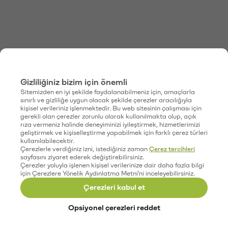
Gizliliğiniz bizim için önemli
Sitemizden en iyi şekilde faydalanabilmeniz için, amaçlarla
sınırlı ve gizliliğe uygun olacak şekilde çerezler aracılığıyla
kişisel verileriniz işlenmektedir. Bu web sitesinin çalışması için
gerekli olan çerezler zorunlu olarak kullanılmakta olup, açık
rıza vermeniz halinde deneyiminizi iyileştirmek, hizmetlerimizi
geliştirmek ve kişiselleştirme yapabilmek için farklı çerez türleri
kullanılabilecektir.
Çerezlerle verdiğiniz izni, istediğiniz zaman
Çerez tercihleri
sayfasını ziyaret ederek değiştirebilirsiniz.
Çerezler yoluyla işlenen kişisel verilerinize dair daha fazla bilgi
için Çerezlere Yönelik Aydınlatma Metni'ni inceleyebilirsiniz.
Çerezleri kabul et
Opsiyonel çerezleri reddet