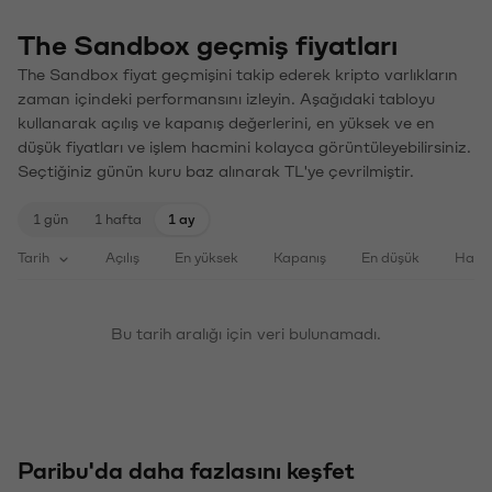
The Sandbox geçmiş fiyatları
The Sandbox fiyat geçmişini takip ederek kripto varlıkların
zaman içindeki performansını izleyin. Aşağıdaki tabloyu
kullanarak açılış ve kapanış değerlerini, en yüksek ve en
düşük fiyatları ve işlem hacmini kolayca görüntüleyebilirsiniz.
Seçtiğiniz günün kuru baz alınarak TL'ye çevrilmiştir.
1 gün
1 hafta
1 ay
Tarih
Açılış
En yüksek
Kapanış
En düşük
Haci
Bu tarih aralığı için veri bulunamadı.
Paribu'da daha fazlasını keşfet