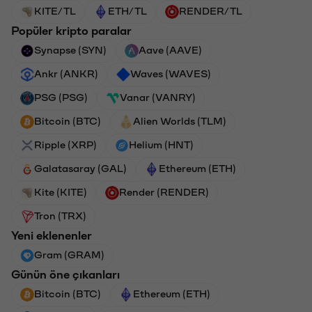
KITE/TL
ETH/TL
RENDER/TL
Popüler kripto paralar
Synapse (SYN)
Aave (AAVE)
Ankr (ANKR)
Waves (WAVES)
PSG (PSG)
Vanar (VANRY)
Bitcoin (BTC)
Alien Worlds (TLM)
Ripple (XRP)
Helium (HNT)
Galatasaray (GAL)
Ethereum (ETH)
Kite (KITE)
Render (RENDER)
Tron (TRX)
Yeni eklenenler
Gram (GRAM)
Günün öne çıkanları
Bitcoin (BTC)
Ethereum (ETH)