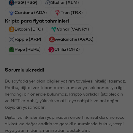
PSG (PSG)
Stellar (XLM)
Cardano (ADA)
Tron (TRX)
Kripto para fiyat tahminleri
Bitcoin (BTC)
Vanar (VANRY)
Ripple (XRP)
Avalanche (AVAX)
Pepe (PEPE)
Chiliz (CHZ)
Sorumluluk reddi
Bu sayfada yer alan bilgiler yatırım tavsiyesi niteliği taşımaz.
Paribu, dijital varlıkların alım-satımı veya saklanmasıyla ilgili
herhangi bir öneride bulunmaz. Kripto varlıklar (stablecoin
ve NFT'ler dahil), yüksek volatiliteye sahiptir ve ani değer
kayıpları yaşanabilir.
Dijital varlık işlemleri yapmadan önce finansal durumunuzu
dikkatlice değerlendirin ve gerekli durumlarda hukuk, vergi
veya yatırım danışmanınızdan destek alın.