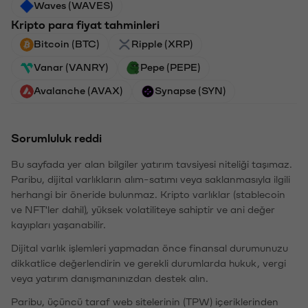
Waves (WAVES)
Kripto para fiyat tahminleri
Bitcoin (BTC)
Ripple (XRP)
Vanar (VANRY)
Pepe (PEPE)
Avalanche (AVAX)
Synapse (SYN)
Sorumluluk reddi
Bu sayfada yer alan bilgiler yatırım tavsiyesi niteliği taşımaz.
Paribu, dijital varlıkların alım-satımı veya saklanmasıyla ilgili
herhangi bir öneride bulunmaz. Kripto varlıklar (stablecoin
ve NFT'ler dahil), yüksek volatiliteye sahiptir ve ani değer
kayıpları yaşanabilir.
Dijital varlık işlemleri yapmadan önce finansal durumunuzu
dikkatlice değerlendirin ve gerekli durumlarda hukuk, vergi
veya yatırım danışmanınızdan destek alın.
Paribu, üçüncü taraf web sitelerinin (TPW) içeriklerinden