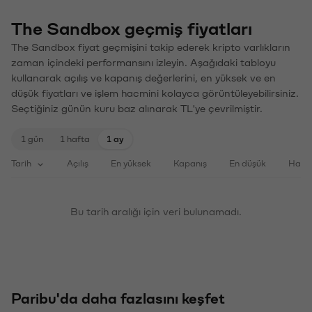
The Sandbox geçmiş fiyatları
The Sandbox fiyat geçmişini takip ederek kripto varlıkların
zaman içindeki performansını izleyin. Aşağıdaki tabloyu
kullanarak açılış ve kapanış değerlerini, en yüksek ve en
düşük fiyatları ve işlem hacmini kolayca görüntüleyebilirsiniz.
Seçtiğiniz günün kuru baz alınarak TL'ye çevrilmiştir.
1 gün
1 hafta
1 ay
Tarih
Açılış
En yüksek
Kapanış
En düşük
Haci
Bu tarih aralığı için veri bulunamadı.
Paribu'da daha fazlasını keşfet