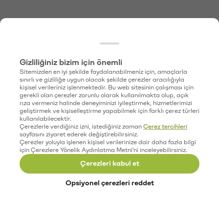
Gizliliğiniz bizim için önemli
Sitemizden en iyi şekilde faydalanabilmeniz için, amaçlarla
sınırlı ve gizliliğe uygun olacak şekilde çerezler aracılığıyla
kişisel verileriniz işlenmektedir. Bu web sitesinin çalışması için
gerekli olan çerezler zorunlu olarak kullanılmakta olup, açık
rıza vermeniz halinde deneyiminizi iyileştirmek, hizmetlerimizi
geliştirmek ve kişiselleştirme yapabilmek için farklı çerez türleri
kullanılabilecektir.
Çerezlerle verdiğiniz izni, istediğiniz zaman
Çerez tercihleri
sayfasını ziyaret ederek değiştirebilirsiniz.
Çerezler yoluyla işlenen kişisel verilerinize dair daha fazla bilgi
için Çerezlere Yönelik Aydınlatma Metni'ni inceleyebilirsiniz.
Çerezleri kabul et
Opsiyonel çerezleri reddet