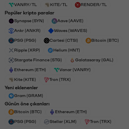
VANRY/TL
KITE/TL
RENDER/TL
Popüler kripto paralar
Synapse (SYN)
Aave (AAVE)
Ankr (ANKR)
Waves (WAVES)
PSG (PSG)
Cartesi (CTSI)
Bitcoin (BTC)
Ripple (XRP)
Helium (HNT)
Stargate Finance (STG)
Galatasaray (GAL)
Ethereum (ETH)
Vanar (VANRY)
Kite (KITE)
Tron (TRX)
Yeni eklenenler
Gram (GRAM)
Günün öne çıkanları
Bitcoin (BTC)
Ethereum (ETH)
PSG (PSG)
Stellar (XLM)
Tron (TRX)