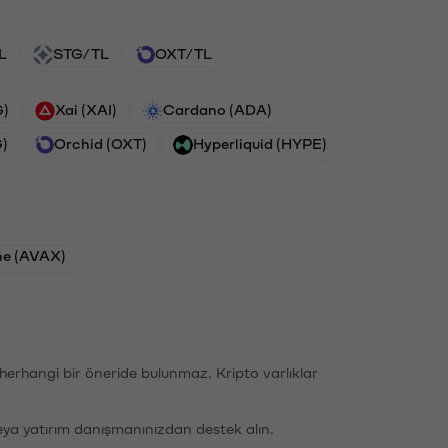
L
STG/TL
OXT/TL
G)
Xai (XAI)
Cardano (ADA)
G)
Orchid (OXT)
Hyperliquid (HYPE)
he (AVAX)
li herhangi bir öneride bulunmaz. Kripto varlıklar
eya yatırım danışmanınızdan destek alın.