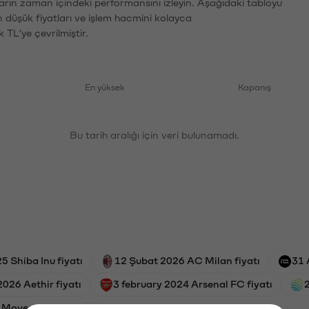
arın zaman içindeki performansını izleyin. Aşağıdaki tabloyu
n düşük fiyatları ve işlem hacmini kolayca
 TL'ye çevrilmiştir.
En yüksek
Kapanış
Bu tarih aralığı için veri bulunamadı.
 Shiba Inu fiyatı
12 Şubat 2026 AC Milan fiyatı
31 
 2026 Aethir fiyatı
3 february 2024 Arsenal FC fiyatı
2
6 Movement fiyatı