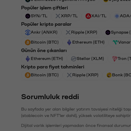
Popüler işlem çiftleri
SYN/TL
XRP/TL
XAI/TL
ADA
Popüler kripto paralar
Ankr (ANKR)
Ripple (XRP)
Synapse 
Bitcoin (BTC)
Ethereum (ETH)
Vanar
Günün öne çıkanları
Ethereum (ETH)
Stellar (XLM)
Tron (
Kripto para fiyat tahminleri
Bitcoin (BTC)
Ripple (XRP)
Bonk (B
Sorumluluk reddi
Bu sayfada yer alan bilgiler yatırım tavsiyesi niteliği ta
(stablecoin ve NFT'ler dahil), yüksek volatiliteye sahipti
Dijital varlık işlemleri yapmadan önce finansal durumu