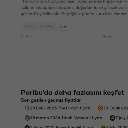
The Sandbox fiyat geçmişini takip ederek kripto varlıkl
kullanarak açılış ve kapanış değerlerini, en yüksek ve e
görüntüleyebilirsiniz. Seçtiğiniz günün kuru baz alınarak
1 gün
1 hafta
1 ay
Tarih
Açılış
Paribu'da daha fazlasını keşfet
Son gezilen geçmiş fiyatlar
28 Eylül 2023 The Graph fiyatı
11 Ocak 2025
18 march 2026 1inch Network fiyatı
7 july
5 Ekim 2025 Argentine FA fiyatı
8 july 202