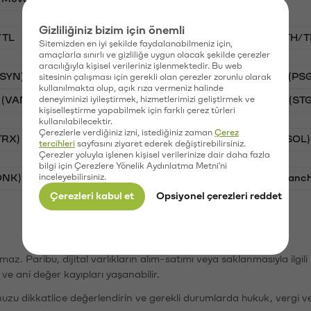
Gizliliğiniz bizim için önemli
/TL
BTC/TL
VANRY/TL
GAL/TL
ETH/T
Sitemizden en iyi şekilde faydalanabilmeniz için,
amaçlarla sınırlı ve gizliliğe uygun olacak şekilde çerezler
aracılığıyla kişisel verileriniz işlenmektedir. Bu web
(SYN)
Aave (AAVE)
Waves (WAVES)
PSG (PS
sitesinin çalışması için gerekli olan çerezler zorunlu olarak
kullanılmakta olup, açık rıza vermeniz halinde
 (VANRY)
deneyiminizi iyileştirmek, hizmetlerimizi geliştirmek ve
Galatasaray (GAL)
Stargate Finance (ST
kişiselleştirme yapabilmek için farklı çerez türleri
kullanılabilecektir.
Çerezlerle verdiğiniz izni, istediğiniz zaman
Çerez
TRX)
Bitcoin (BTC)
Ripple (XRP)
Solana (SOL)
tercihleri
sayfasını ziyaret ederek değiştirebilirsiniz.
Çerezler yoluyla işlenen kişisel verilerinize dair daha fazla
bilgi için Çerezlere Yönelik Aydınlatma Metni'ni
ONK)
inceleyebilirsiniz.
Ethereum (ETH)
Synapse (SYN)
Avalanc
Çerezleri kabul et
Opsiyonel çerezleri reddet
şımaz. Paribu, dijital varlıkların alım-satımı veya saklanmasıyla ilgi
r ve ani değer kayıpları yaşanabilir.
nuzu dikkatlice değerlendirin ve gerekli durumlarda hukuk, vergi v