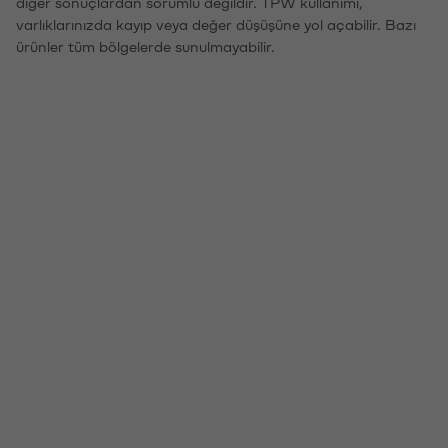
diğer sonuçlardan sorumlu değildir. TPW kullanımı,
varlıklarınızda kayıp veya değer düşüşüne yol açabilir. Bazı
ürünler tüm bölgelerde sunulmayabilir.