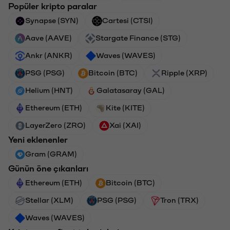
Popüler kripto paralar
Synapse (SYN)
Cartesi (CTSI)
Aave (AAVE)
Stargate Finance (STG)
Ankr (ANKR)
Waves (WAVES)
PSG (PSG)
Bitcoin (BTC)
Ripple (XRP)
Helium (HNT)
Galatasaray (GAL)
Ethereum (ETH)
Kite (KITE)
LayerZero (ZRO)
Xai (XAI)
Yeni eklenenler
Gram (GRAM)
Günün öne çıkanları
Ethereum (ETH)
Bitcoin (BTC)
Stellar (XLM)
PSG (PSG)
Tron (TRX)
Waves (WAVES)