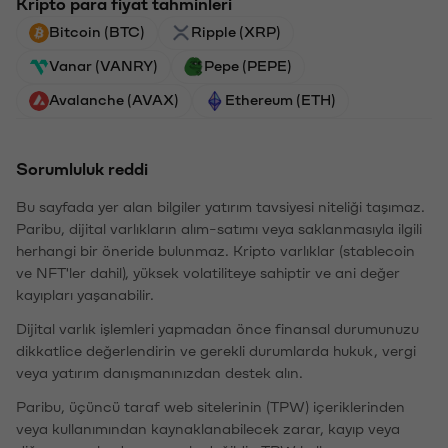
Kripto para fiyat tahminleri
Bitcoin (BTC)
Ripple (XRP)
Vanar (VANRY)
Pepe (PEPE)
Avalanche (AVAX)
Ethereum (ETH)
Sorumluluk reddi
Bu sayfada yer alan bilgiler yatırım tavsiyesi niteliği taşımaz.
Paribu, dijital varlıkların alım-satımı veya saklanmasıyla ilgili
herhangi bir öneride bulunmaz. Kripto varlıklar (stablecoin
ve NFT'ler dahil), yüksek volatiliteye sahiptir ve ani değer
kayıpları yaşanabilir.
Dijital varlık işlemleri yapmadan önce finansal durumunuzu
dikkatlice değerlendirin ve gerekli durumlarda hukuk, vergi
veya yatırım danışmanınızdan destek alın.
Paribu, üçüncü taraf web sitelerinin (TPW) içeriklerinden
veya kullanımından kaynaklanabilecek zarar, kayıp veya