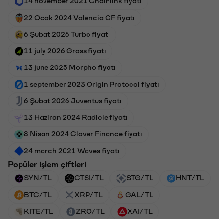
14 november 2021 Chainlink fiyatı
22 Ocak 2024 Valencia CF fiyatı
6 Şubat 2026 Turbo fiyatı
11 july 2026 Grass fiyatı
13 june 2025 Morpho fiyatı
1 september 2023 Origin Protocol fiyatı
6 Şubat 2026 Juventus fiyatı
13 Haziran 2024 Radicle fiyatı
8 Nisan 2024 Clover Finance fiyatı
24 march 2021 Waves fiyatı
Popüler işlem çiftleri
SYN/TL
CTSI/TL
STG/TL
HNT/TL
BTC/TL
XRP/TL
GAL/TL
KITE/TL
ZRO/TL
XAI/TL