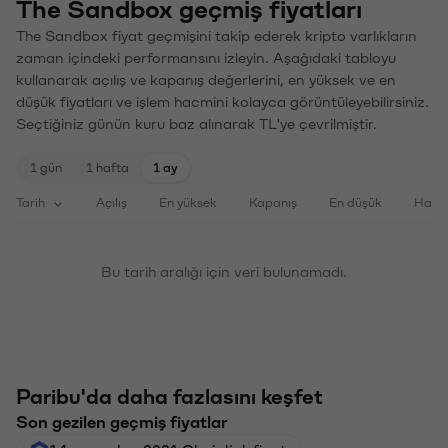
The Sandbox geçmiş fiyatları
The Sandbox fiyat geçmişini takip ederek kripto varlıkların
zaman içindeki performansını izleyin. Aşağıdaki tabloyu
kullanarak açılış ve kapanış değerlerini, en yüksek ve en
düşük fiyatları ve işlem hacmini kolayca görüntüleyebilirsiniz.
Seçtiğiniz günün kuru baz alınarak TL'ye çevrilmiştir.
1 gün
1 hafta
1 ay
Tarih
Açılış
En yüksek
Kapanış
En düşük
Haci
Bu tarih aralığı için veri bulunamadı.
Paribu'da daha fazlasını keşfet
Son gezilen geçmiş fiyatlar