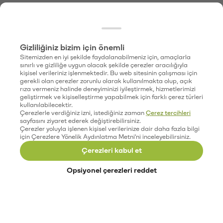
Gizliliğiniz bizim için önemli
Sitemizden en iyi şekilde faydalanabilmeniz için, amaçlarla
sınırlı ve gizliliğe uygun olacak şekilde çerezler aracılığıyla
kişisel verileriniz işlenmektedir. Bu web sitesinin çalışması için
gerekli olan çerezler zorunlu olarak kullanılmakta olup, açık
rıza vermeniz halinde deneyiminizi iyileştirmek, hizmetlerimizi
geliştirmek ve kişiselleştirme yapabilmek için farklı çerez türleri
kullanılabilecektir.
Çerezlerle verdiğiniz izni, istediğiniz zaman
Çerez tercihleri
sayfasını ziyaret ederek değiştirebilirsiniz.
Çerezler yoluyla işlenen kişisel verilerinize dair daha fazla bilgi
için Çerezlere Yönelik Aydınlatma Metni'ni inceleyebilirsiniz.
Çerezleri kabul et
Opsiyonel çerezleri reddet