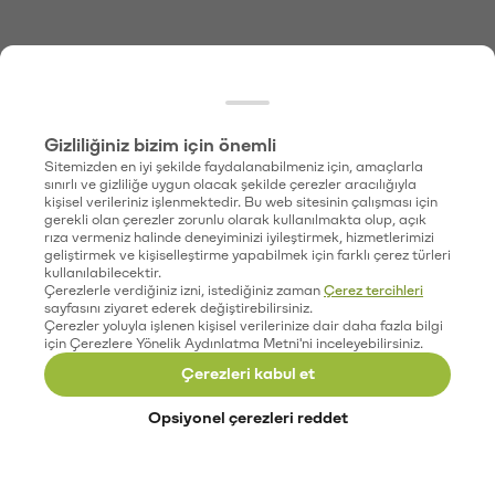
Gizliliğiniz bizim için önemli
Sitemizden en iyi şekilde faydalanabilmeniz için, amaçlarla
sınırlı ve gizliliğe uygun olacak şekilde çerezler aracılığıyla
kişisel verileriniz işlenmektedir. Bu web sitesinin çalışması için
gerekli olan çerezler zorunlu olarak kullanılmakta olup, açık
rıza vermeniz halinde deneyiminizi iyileştirmek, hizmetlerimizi
geliştirmek ve kişiselleştirme yapabilmek için farklı çerez türleri
kullanılabilecektir.
Çerezlerle verdiğiniz izni, istediğiniz zaman
Çerez tercihleri
sayfasını ziyaret ederek değiştirebilirsiniz.
Çerezler yoluyla işlenen kişisel verilerinize dair daha fazla bilgi
için Çerezlere Yönelik Aydınlatma Metni'ni inceleyebilirsiniz.
Çerezleri kabul et
Opsiyonel çerezleri reddet