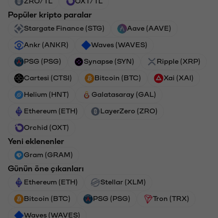
ZRO/TL
OXT/TL
Popüler kripto paralar
Stargate Finance (STG)
Aave (AAVE)
Ankr (ANKR)
Waves (WAVES)
PSG (PSG)
Synapse (SYN)
Ripple (XRP)
Cartesi (CTSI)
Bitcoin (BTC)
Xai (XAI)
Helium (HNT)
Galatasaray (GAL)
Ethereum (ETH)
LayerZero (ZRO)
Orchid (OXT)
Yeni eklenenler
Gram (GRAM)
Günün öne çıkanları
Ethereum (ETH)
Stellar (XLM)
Bitcoin (BTC)
PSG (PSG)
Tron (TRX)
Waves (WAVES)