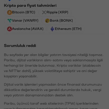
Kripto para fiyat tahminleri
Bitcoin (BTC)
Ripple (XRP)
Vanar (VANRY)
Bonk (BONK)
Avalanche (AVAX)
Ethereum (ETH)
Sorumluluk reddi
Bu sayfada yer alan bilgiler yatırım tavsiyesi niteliği taşımaz.
Paribu, dijital varlıkların alım-satımı veya saklanmasıyla ilgili
herhangi bir öneride bulunmaz. Kripto varlıklar (stablecoin
ve NFT'ler dahil), yüksek volatiliteye sahiptir ve ani değer
kayıpları yaşanabilir.
Dijital varlık işlemleri yapmadan önce finansal durumunuzu
dikkatlice değerlendirin ve gerekli durumlarda hukuk, vergi
veya yatırım danışmanınızdan destek alın.
Paribu, üçüncü taraf web sitelerinin (TPW) içeriklerinden
veya kullanımından kaynaklanabilecek zarar, kayıp veya