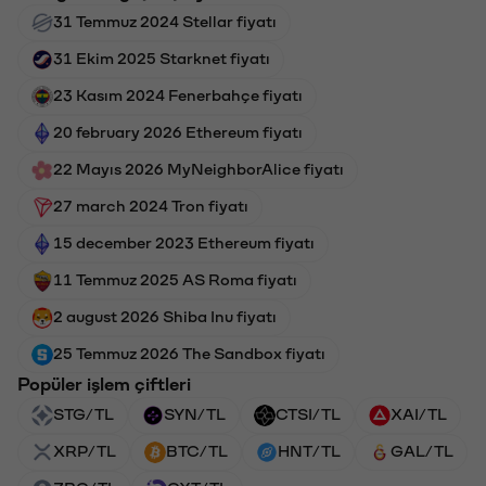
31 Temmuz 2024 Stellar fiyatı
31 Ekim 2025 Starknet fiyatı
23 Kasım 2024 Fenerbahçe fiyatı
20 february 2026 Ethereum fiyatı
22 Mayıs 2026 MyNeighborAlice fiyatı
27 march 2024 Tron fiyatı
15 december 2023 Ethereum fiyatı
11 Temmuz 2025 AS Roma fiyatı
2 august 2026 Shiba Inu fiyatı
25 Temmuz 2026 The Sandbox fiyatı
Popüler işlem çiftleri
STG/TL
SYN/TL
CTSI/TL
XAI/TL
XRP/TL
BTC/TL
HNT/TL
GAL/TL