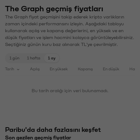
The Graph geçmiş fiyatları
The Graph fiyat geçmişini takip ederek kripto varlıkların
zaman içindeki performansını izleyin. Aşağıdaki tabloyu
kullanarak açılış ve kapanış değerlerini, en yüksek ve en
düşük fiyatları ve işlem hacmini kolayca görüntüleyebilirsiniz.
Seçtiğiniz günün kuru baz alınarak TL'ye çevrilmiştir.
1 gün
1 hafta
1 ay
Tarih
Açılış
En yüksek
Kapanış
En düşük
Haci
Bu tarih aralığı için veri bulunamadı.
Paribu'da daha fazlasını keşfet
Son gezilen geçmiş fiyatlar