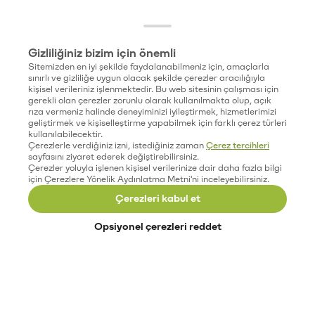
Gizliliğiniz bizim için önemli
Sitemizden en iyi şekilde faydalanabilmeniz için, amaçlarla
sınırlı ve gizliliğe uygun olacak şekilde çerezler aracılığıyla
kişisel verileriniz işlenmektedir. Bu web sitesinin çalışması için
gerekli olan çerezler zorunlu olarak kullanılmakta olup, açık
rıza vermeniz halinde deneyiminizi iyileştirmek, hizmetlerimizi
geliştirmek ve kişiselleştirme yapabilmek için farklı çerez türleri
kullanılabilecektir.
Çerezlerle verdiğiniz izni, istediğiniz zaman
Çerez tercihleri
sayfasını ziyaret ederek değiştirebilirsiniz.
Çerezler yoluyla işlenen kişisel verilerinize dair daha fazla bilgi
için Çerezlere Yönelik Aydınlatma Metni'ni inceleyebilirsiniz.
Çerezleri kabul et
Opsiyonel çerezleri reddet