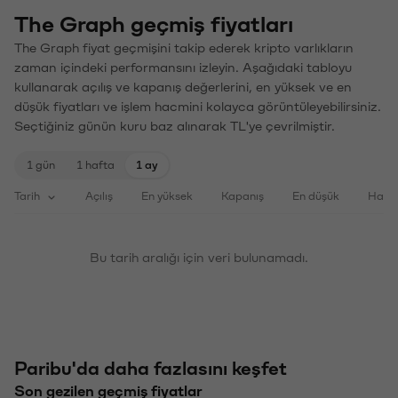
The Graph geçmiş fiyatları
The Graph fiyat geçmişini takip ederek kripto varlıkların
zaman içindeki performansını izleyin. Aşağıdaki tabloyu
kullanarak açılış ve kapanış değerlerini, en yüksek ve en
düşük fiyatları ve işlem hacmini kolayca görüntüleyebilirsiniz.
Seçtiğiniz günün kuru baz alınarak TL'ye çevrilmiştir.
1 gün
1 hafta
1 ay
Tarih
Açılış
En yüksek
Kapanış
En düşük
Haci
Bu tarih aralığı için veri bulunamadı.
Paribu'da daha fazlasını keşfet
Son gezilen geçmiş fiyatlar