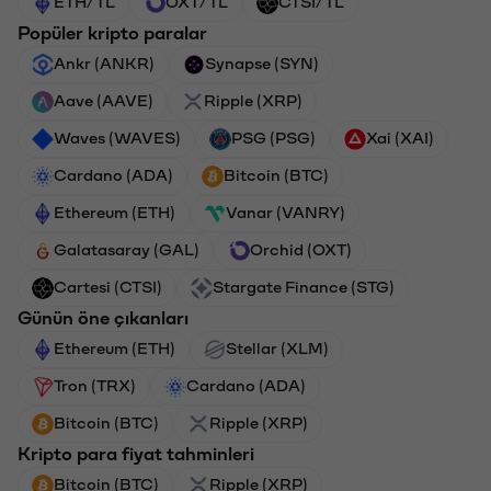
ETH/TL
OXT/TL
CTSI/TL
Popüler kripto paralar
Ankr (ANKR)
Synapse (SYN)
Aave (AAVE)
Ripple (XRP)
Waves (WAVES)
PSG (PSG)
Xai (XAI)
Cardano (ADA)
Bitcoin (BTC)
Ethereum (ETH)
Vanar (VANRY)
Galatasaray (GAL)
Orchid (OXT)
Cartesi (CTSI)
Stargate Finance (STG)
Günün öne çıkanları
Ethereum (ETH)
Stellar (XLM)
Tron (TRX)
Cardano (ADA)
Bitcoin (BTC)
Ripple (XRP)
Kripto para fiyat tahminleri
Bitcoin (BTC)
Ripple (XRP)