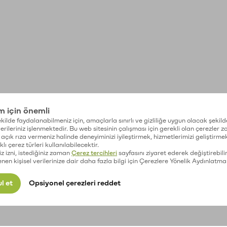
im için önemli
kilde faydalanabilmeniz için, amaçlarla sınırlı ve gizliliğe uygun olacak şekild
 verileriniz işlenmektedir. Bu web sitesinin çalışması için gerekli olan çerezler 
açık rıza vermeniz halinde deneyiminizi iyileştirmek, hizmetlerimizi geliştirmek
lı çerez türleri kullanılabilecektir.
iz izni, istediğiniz zaman
Çerez tercihleri
sayfasını ziyaret ederek değiştirebilir
enen kişisel verilerinize dair daha fazla bilgi için Çerezlere Yönelik Aydınlatma
l et
Opsiyonel çerezleri reddet