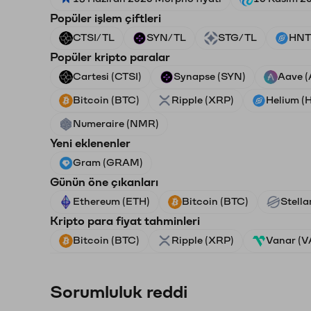
Popüler işlem çiftleri
CTSI/TL
SYN/TL
STG/TL
HNT
Popüler kripto paralar
Cartesi (CTSI)
Synapse (SYN)
Aave 
Bitcoin (BTC)
Ripple (XRP)
Helium (
Numeraire (NMR)
Yeni eklenenler
Gram (GRAM)
Günün öne çıkanları
Ethereum (ETH)
Bitcoin (BTC)
Stella
Kripto para fiyat tahminleri
Bitcoin (BTC)
Ripple (XRP)
Vanar (
Sorumluluk reddi