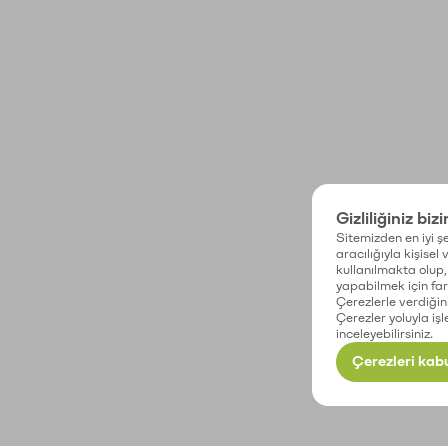
Gizliliğiniz biz
Sitemizden en iyi şe
aracılığıyla kişisel
kullanılmakta olup, 
yapabilmek için fark
Çerezlerle verdiğin
Çerezler yoluyla işl
inceleyebilirsiniz.
Çerezleri kabu