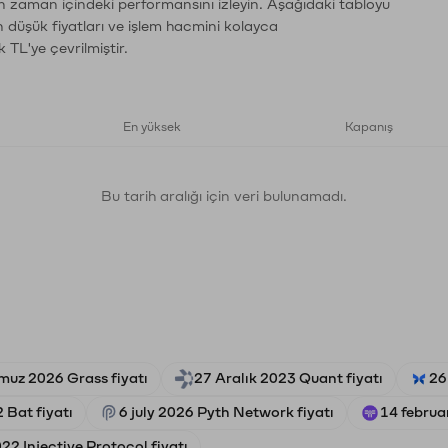
ın zaman içindeki performansını izleyin. Aşağıdaki tabloyu
n düşük fiyatları ve işlem hacmini kolayca
 TL'ye çevrilmiştir.
En yüksek
Kapanış
Bu tarih aralığı için veri bulunamadı.
uz 2026 Grass fiyatı
27 Aralık 2023 Quant fiyatı
26
 Bat fiyatı
6 july 2026 Pyth Network fiyatı
14 februa
22 Injective Protocol fiyatı