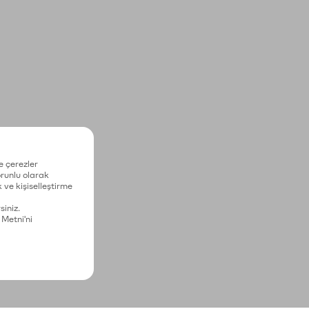
e çerezler
zorunlu olarak
 ve kişiselleştirme
siniz.
 Metni'ni