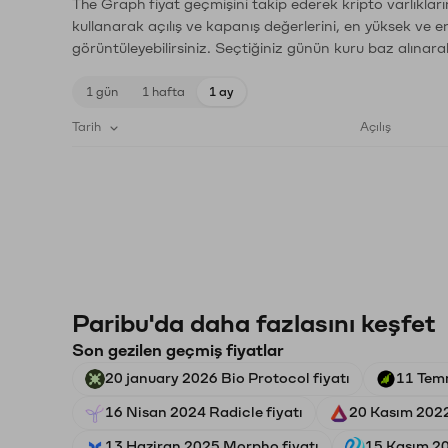
The Graph fiyat geçmişini takip ederek kripto varlıklar
kullanarak açılış ve kapanış değerlerini, en yüksek ve e
görüntüleyebilirsiniz. Seçtiğiniz günün kuru baz alınarak
1 gün
1 hafta
1 ay
Tarih
Açılış
Paribu'da daha fazlasını keşfet
Son gezilen geçmiş fiyatlar
20 january 2026 Bio Protocol fiyatı
11 Temm
16 Nisan 2024 Radicle fiyatı
20 Kasım 2022
13 Haziran 2025 Morpho fiyatı
15 Kasım 20