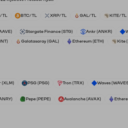
/TL
BTC/TL
XRP/TL
GAL/TL
KITE/TL
(AAVE)
Stargate Finance (STG)
Ankr (ANKR)
W
HNT)
Galatasaray (GAL)
Ethereum (ETH)
Kite 
r (XLM)
PSG (PSG)
Tron (TRX)
Waves (WAVES
VANRY)
Pepe (PEPE)
Avalanche (AVAX)
Ethere