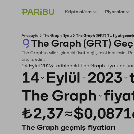
Kripto al/sat
Piyasalar
Anasayfa
The Graph fiyatı
The Graph (GRT) TL fiyat geçmiş
The Graph (GRT) Geç
The Graph'ın yıllar içindeki fiyat değişimini inceleyin. 
analiz edin.
14 Eylül 2023 tarihindeki The Graph fiyatı ne ka
14
Eylül
2023
The Graph
fiya
₺2,37
≈
$0,0871
The Graph geçmiş fiyatları