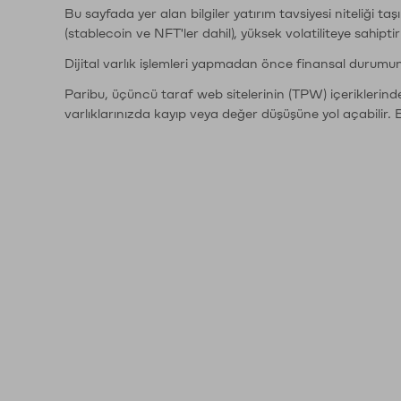
Bu sayfada yer alan bilgiler yatırım tavsiyesi niteliği ta
(stablecoin ve NFT'ler dahil), yüksek volatiliteye sahipti
Dijital varlık işlemleri yapmadan önce finansal durumu
Paribu, üçüncü taraf web sitelerinin (TPW) içeriklerin
varlıklarınızda kayıp veya değer düşüşüne yol açabilir. 