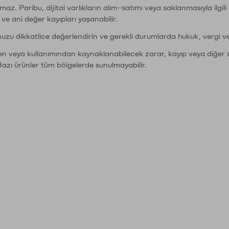
şımaz. Paribu, dijital varlıkların alım-satımı veya saklanmasıyla ilgi
r ve ani değer kayıpları yaşanabilir.
nuzu dikkatlice değerlendirin ve gerekli durumlarda hukuk, vergi v
den veya kullanımından kaynaklanabilecek zarar, kayıp veya diğer 
Bazı ürünler tüm bölgelerde sunulmayabilir.