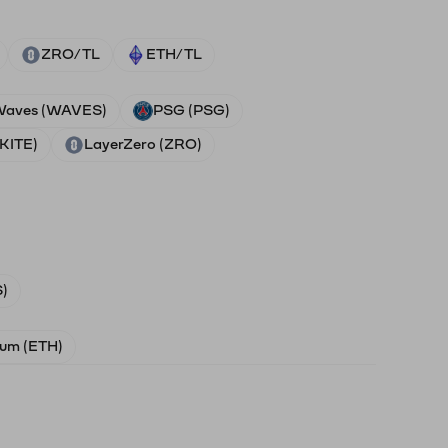
ZRO/TL
ETH/TL
aves (WAVES)
PSG (PSG)
(KITE)
LayerZero (ZRO)
)
um (ETH)