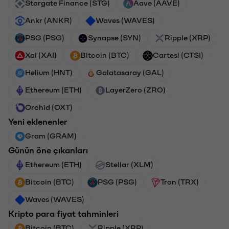
Stargate Finance (STG)
Aave (AAVE)
Ankr (ANKR)
Waves (WAVES)
PSG (PSG)
Synapse (SYN)
Ripple (XRP)
Xai (XAI)
Bitcoin (BTC)
Cartesi (CTSI)
Helium (HNT)
Galatasaray (GAL)
Ethereum (ETH)
LayerZero (ZRO)
Orchid (OXT)
Yeni eklenenler
Gram (GRAM)
Günün öne çıkanları
Ethereum (ETH)
Stellar (XLM)
Bitcoin (BTC)
PSG (PSG)
Tron (TRX)
Waves (WAVES)
Kripto para fiyat tahminleri
Bitcoin (BTC)
Ripple (XRP)