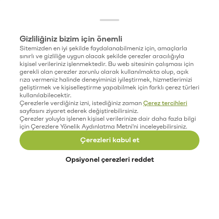
Gizliliğiniz bizim için önemli
Sitemizden en iyi şekilde faydalanabilmeniz için, amaçlarla
sınırlı ve gizliliğe uygun olacak şekilde çerezler aracılığıyla
kişisel verileriniz işlenmektedir. Bu web sitesinin çalışması için
gerekli olan çerezler zorunlu olarak kullanılmakta olup, açık
rıza vermeniz halinde deneyiminizi iyileştirmek, hizmetlerimizi
geliştirmek ve kişiselleştirme yapabilmek için farklı çerez türleri
kullanılabilecektir.
Çerezlerle verdiğiniz izni, istediğiniz zaman
Çerez tercihleri
sayfasını ziyaret ederek değiştirebilirsiniz.
Çerezler yoluyla işlenen kişisel verilerinize dair daha fazla bilgi
için Çerezlere Yönelik Aydınlatma Metni'ni inceleyebilirsiniz.
Çerezleri kabul et
Opsiyonel çerezleri reddet