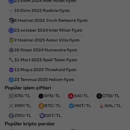
23 Ekim 2024 Inter Milan fiyatı
10 Ekim 2022 Radicle fiyatı
8 Haziran 2026 1inch Network fiyatı
23 october 2024 Inter Milan fiyatı
9 Haziran 2025 Aston Villa fiyatı
28 Nisan 2024 Numeraire fiyatı
31 Mart 2023 Spell Token fiyatı
13 Mayıs 2025 Threshold fiyatı
23 Temmuz 2025 Helium fiyatı
Popüler işlem çiftleri
STG/TL
SYN/TL
XAI/TL
CTSI/TL
XRP/TL
BTC/TL
HNT/TL
GAL/TL
ZRO/TL
OXT/TL
Popüler kripto paralar