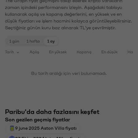
The Graph fiyat geçmişini takip ederek kripto varlıkların
zaman içindeki performansını izleyin. Aşağıdaki tabloyu
kullanarak açılış ve kapanış değerlerini, en yüksek ve en
düşük fiyatları ve işlem hacmini kolayca görüntüleyebilirsiniz.
Seçtiğiniz günün kuru baz alınarak TL'ye çevrilmiştir.
1 gün
1 hafta
1 ay
Tarih
Açılış
En yüksek
Kapanış
En düşük
Haci
Bu tarih aralığı için veri bulunamadı.
Paribu'da daha fazlasını keşfet
Son gezilen geçmiş fiyatlar
9 june 2025 Aston Villa fiyatı