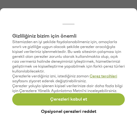
Gizliliğiniz bizim için önemli
Sitemizden en iyi şekilde faydalanabilmeniz için, amaçlarla
sınırlı ve gizliliğe uygun olacak şekilde çerezler aracılığıyla
kişisel verileriniz işlenmektedir. Bu web sitesinin çalışması için
gerekli olan çerezler zorunlu olarak kullanılmakta olup, açık
rıza vermeniz halinde deneyiminizi iyileştirmek, hizmetlerimizi
geliştirmek ve kişiselleştirme yapabilmek için farklı çerez türleri
kullanılabilecektir.
Çerezlerle verdiğiniz izni, istediğiniz zaman
Çerez tercihleri
sayfasını ziyaret ederek değiştirebilirsiniz.
Çerezler yoluyla işlenen kişisel verilerinize dair daha fazla bilgi
için Çerezlere Yönelik Aydınlatma Metni'ni inceleyebilirsiniz.
Çerezleri kabul et
Opsiyonel çerezleri reddet