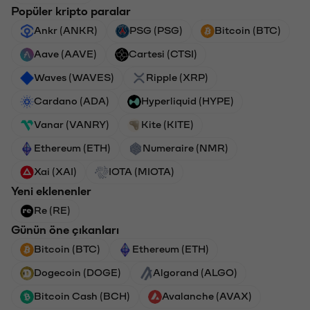
Popüler kripto paralar
Ankr (ANKR)
PSG (PSG)
Bitcoin (BTC)
Aave (AAVE)
Cartesi (CTSI)
Waves (WAVES)
Ripple (XRP)
Cardano (ADA)
Hyperliquid (HYPE)
Vanar (VANRY)
Kite (KITE)
Ethereum (ETH)
Numeraire (NMR)
Xai (XAI)
IOTA (MIOTA)
Yeni eklenenler
Re (RE)
Günün öne çıkanları
Bitcoin (BTC)
Ethereum (ETH)
Dogecoin (DOGE)
Algorand (ALGO)
Bitcoin Cash (BCH)
Avalanche (AVAX)