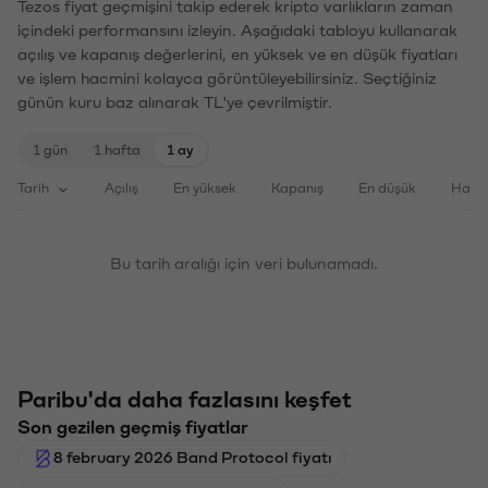
Tezos fiyat geçmişini takip ederek kripto varlıkların zaman
içindeki performansını izleyin. Aşağıdaki tabloyu kullanarak
açılış ve kapanış değerlerini, en yüksek ve en düşük fiyatları
ve işlem hacmini kolayca görüntüleyebilirsiniz. Seçtiğiniz
günün kuru baz alınarak TL'ye çevrilmiştir.
1 gün
1 hafta
1 ay
Tarih
Açılış
En yüksek
Kapanış
En düşük
Haci
Bu tarih aralığı için veri bulunamadı.
Paribu'da daha fazlasını keşfet
Son gezilen geçmiş fiyatlar
8 february 2026 Band Protocol fiyatı