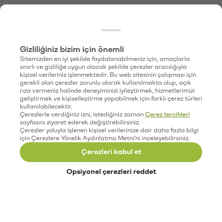
Gizliliğiniz bizim için önemli
Sitemizden en iyi şekilde faydalanabilmeniz için, amaçlarla
sınırlı ve gizliliğe uygun olacak şekilde çerezler aracılığıyla
kişisel verileriniz işlenmektedir. Bu web sitesinin çalışması için
gerekli olan çerezler zorunlu olarak kullanılmakta olup, açık
rıza vermeniz halinde deneyiminizi iyileştirmek, hizmetlerimizi
geliştirmek ve kişiselleştirme yapabilmek için farklı çerez türleri
kullanılabilecektir.
Çerezlerle verdiğiniz izni, istediğiniz zaman
Çerez tercihleri
sayfasını ziyaret ederek değiştirebilirsiniz.
Çerezler yoluyla işlenen kişisel verilerinize dair daha fazla bilgi
için Çerezlere Yönelik Aydınlatma Metni'ni inceleyebilirsiniz.
Çerezleri kabul et
Opsiyonel çerezleri reddet