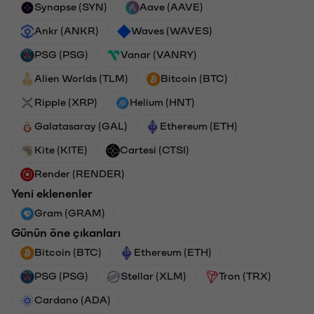
Synapse (SYN)
Aave (AAVE)
Ankr (ANKR)
Waves (WAVES)
PSG (PSG)
Vanar (VANRY)
Alien Worlds (TLM)
Bitcoin (BTC)
Ripple (XRP)
Helium (HNT)
Galatasaray (GAL)
Ethereum (ETH)
Kite (KITE)
Cartesi (CTSI)
Render (RENDER)
Yeni eklenenler
Gram (GRAM)
Günün öne çıkanları
Bitcoin (BTC)
Ethereum (ETH)
PSG (PSG)
Stellar (XLM)
Tron (TRX)
Cardano (ADA)