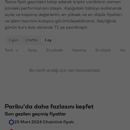
Tezos fiyat geçmişini takip ederek kripto varlıkların zaman
içindeki performansını izleyin. Aşağıdaki tabloyu kullanarak
açılış ve kapanış değerlerini, en yüksek ve en düşük fiyatları
ve işlem hacmini kolayca görüntüleyebilirsiniz. Seçtiğiniz
günün kuru baz alınarak TL'ye çevrilmiştir.
1 gün
1 hafta
1 ay
Tarih
Açılış
En yüksek
Kapanış
En düşük
Haci
Bu tarih aralığı için veri bulunamadı.
Paribu'da daha fazlasını keşfet
Son gezilen geçmiş fiyatlar
25 Mart 2024 Chainlink fiyatı