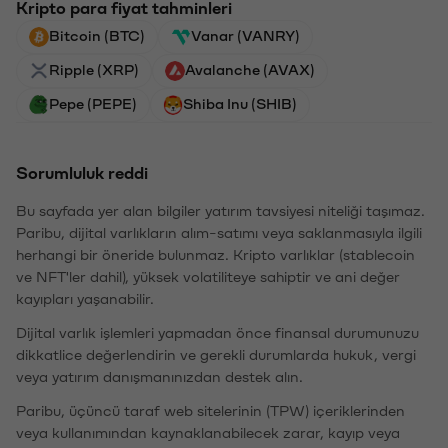
Kripto para fiyat tahminleri
Bitcoin (BTC)
Vanar (VANRY)
Ripple (XRP)
Avalanche (AVAX)
Pepe (PEPE)
Shiba Inu (SHIB)
Sorumluluk reddi
Bu sayfada yer alan bilgiler yatırım tavsiyesi niteliği taşımaz.
Paribu, dijital varlıkların alım-satımı veya saklanmasıyla ilgili
herhangi bir öneride bulunmaz. Kripto varlıklar (stablecoin
ve NFT'ler dahil), yüksek volatiliteye sahiptir ve ani değer
kayıpları yaşanabilir.
Dijital varlık işlemleri yapmadan önce finansal durumunuzu
dikkatlice değerlendirin ve gerekli durumlarda hukuk, vergi
veya yatırım danışmanınızdan destek alın.
Paribu, üçüncü taraf web sitelerinin (TPW) içeriklerinden
veya kullanımından kaynaklanabilecek zarar, kayıp veya