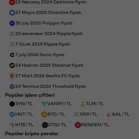
22 february 2024 Optimism fiyatı
27 Mayıs 2020 Chainlink fiyatı
30 july 2026 Polygon fiyatı
23 december 2024 Ripple fiyatı
7 Ocak 2019 Ripple fiyatı
7 july 2026 Sonic fiyatı
24 Haziran 2025 Starknet fiyatı
27 Mart 2026 Sevilla FC fiyatı
24 Temmuz 2026 Threshold fiyatı
Popüler işlem çiftleri
SYN/TL
VANRY/TL
TLM/TL
HNT/TL
BTC/TL
XRP/TL
GAL/TL
KITE/TL
CTSI/TL
RENDER/TL
Popüler kripto paralar